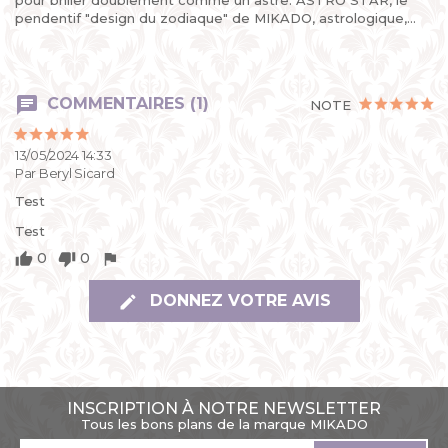
pour briller doublement comme un astre. ASTRO STAR, le
pendentif "design du zodiaque" de MIKADO, astrologique,...
COMMENTAIRES (1)
NOTE
13/05/2024 14:33
Par Beryl Sicard
Test
Test
0
0
DONNEZ VOTRE AVIS
INSCRIPTION À NOTRE NEWSLETTER
Tous les bons plans de la marque MIKADO