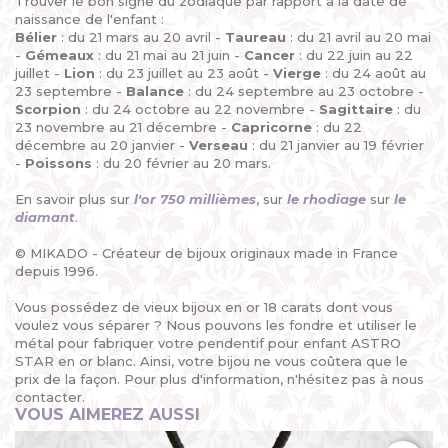
Trouver le bon signe du zodiaque par rapport à la date de
naissance de l'enfant :
Bélier
: du 21 mars au 20 avril -
Taureau
: du 21 avril au 20 mai
-
Gémeaux
: du 21 mai au 21 juin -
Cancer
: du 22 juin au 22
juillet -
Lion
: du 23 juillet au 23 août -
Vierge
: du 24 août au
23 septembre -
Balance
: du 24 septembre au 23 octobre -
Scorpion
: du 24 octobre au 22 novembre -
Sagittaire
: du
23 novembre au 21 décembre -
Capricorne
: du 22
décembre au 20 janvier -
Verseau
: du 21 janvier au 19 février
-
Poissons
: du 20 février au 20 mars.
En savoir plus sur
l'or 750 millièmes
, sur
le rhodiage
sur
le
diamant
.
© MIKADO - Créateur de bijoux originaux made in France
depuis 1996.
Vous possédez de vieux bijoux en or 18 carats dont vous
voulez vous séparer ? Nous pouvons les fondre et utiliser le
métal pour fabriquer votre pendentif pour enfant ASTRO
STAR en or blanc. Ainsi, votre bijou ne vous coûtera que le
prix de la façon. Pour plus d'information, n'hésitez pas à nous
contacter.
VOUS AIMEREZ AUSSI