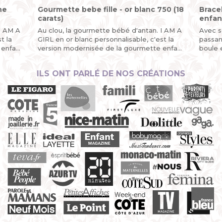
ne
Gourmette bebe fille - or blanc 750 (18
Brace
carats)
enfant
I AM A
Au clou, la gourmette bébé d'antan. I AM A
Avec s
t la
GIRL en or blanc personnalisable, c'est la
passan
 enfant
version modernisée de la gourmette enfant
boule 
n sigle
ou du bracelet identité bébé avec son sigle
démont
fille et…
vous ê
ILS ONT PARLÉ DE NOS CRÉATIONS