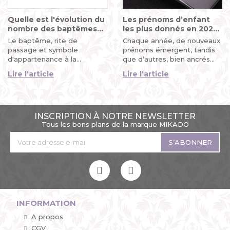
Quelle est l'évolution du
Les prénoms d’enfant
nombre des baptêmes
les plus donnés en 2024
en France ?
: tendances et
Le baptême, rite de
Chaque année, de nouveaux
influences
passage et symbole
prénoms émergent, tandis
d'appartenance à la
que d’autres, bien ancrés
communauté chrétienne, a
dans l’histoire, continuent
Lire l'article
Lire l'article
connu au fil des décennies
d'être...
une...
INSCRIPTION À NOTRE NEWSLETTER
Tous les bons plans de la marque MIKADO
S’ABONNER
INFORMATION
A propos
CGV