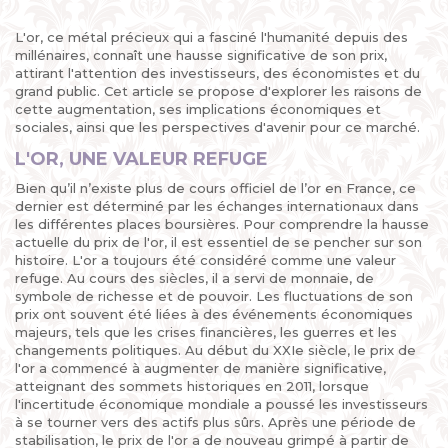
L'or, ce métal précieux qui a fasciné l'humanité depuis des
millénaires, connaît une hausse significative de son prix,
attirant l'attention des investisseurs, des économistes et du
grand public. Cet article se propose d'explorer les raisons de
cette augmentation, ses implications économiques et
sociales, ainsi que les perspectives d'avenir pour ce marché.
L'OR, UNE VALEUR REFUGE
Bien qu’il n’existe plus de cours officiel de l’or en France, ce
dernier est déterminé par les échanges internationaux dans
les différentes places boursières. Pour comprendre la hausse
actuelle du prix de l'or, il est essentiel de se pencher sur son
histoire. L'or a toujours été considéré comme une valeur
refuge. Au cours des siècles, il a servi de monnaie, de
symbole de richesse et de pouvoir. Les fluctuations de son
prix ont souvent été liées à des événements économiques
majeurs, tels que les crises financières, les guerres et les
changements politiques. Au début du XXIe siècle, le prix de
l'or a commencé à augmenter de manière significative,
atteignant des sommets historiques en 2011, lorsque
l'incertitude économique mondiale a poussé les investisseurs
à se tourner vers des actifs plus sûrs. Après une période de
stabilisation, le prix de l'or a de nouveau grimpé à partir de