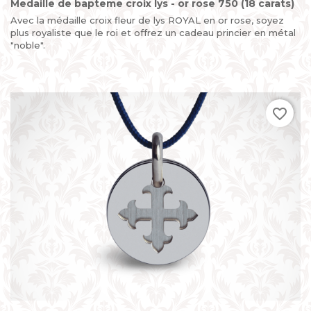
Medaille de bapteme croix lys - or rose 750 (18 carats)
Avec la médaille croix fleur de lys ROYAL en or rose, soyez
plus royaliste que le roi et offrez un cadeau princier en métal
"noble".
favorite_border