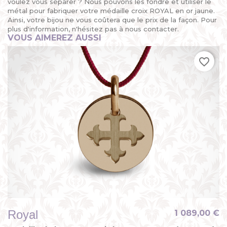
voulez vous séparer ? Nous pouvons les fondre et utiliser le
métal pour fabriquer votre médaille croix ROYAL en or jaune.
Ainsi, votre bijou ne vous coûtera que le prix de la façon. Pour
plus d'information, n'hésitez pas à nous contacter.
VOUS AIMEREZ AUSSI
favorite_border
Royal
1 089,00 €