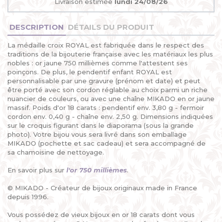
Livraison estimée
lundi 24/08/26
DESCRIPTION
DÉTAILS DU PRODUIT
La médaille croix ROYAL est fabriquée dans le respect des
traditions de la bijouterie française avec les matériaux les plus
nobles : or jaune 750 millièmes comme l'attestent ses
poinçons. De plus, le pendentif enfant ROYAL est
personnalisable par une gravure (prénom et date) et peut
être porté avec son cordon réglable au choix parmi un riche
nuancier de couleurs, ou avec une chaîne MIKADO en or jaune
massif. Poids d'or 18 carats : pendentif env. 3,80 g - fermoir
cordon env. 0,40 g - chaîne env. 2,50 g. Dimensions indiquées
sur le croquis figurant dans le diaporama (sous la grande
photo). Votre bijou vous sera livré dans son emballage
MIKADO (pochette et sac cadeau) et sera accompagné de
sa chamoisine de nettoyage.
En savoir plus sur
l'or 750 millièmes
.
© MIKADO - Créateur de bijoux originaux made in France
depuis 1996.
Vous possédez de vieux bijoux en or 18 carats dont vous