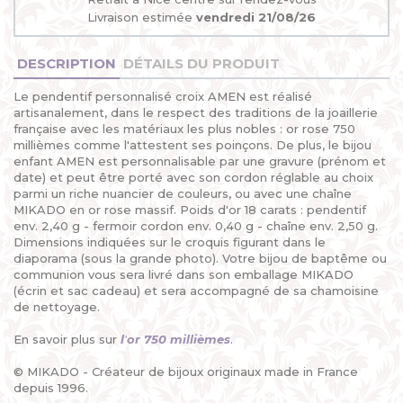
Livraison estimée
vendredi 21/08/26
DESCRIPTION
DÉTAILS DU PRODUIT
Le pendentif personnalisé croix AMEN est réalisé
artisanalement, dans le respect des traditions de la joaillerie
française avec les matériaux les plus nobles : or rose 750
millièmes comme l'attestent ses poinçons. De plus, le bijou
enfant AMEN est personnalisable par une gravure (prénom et
date) et peut être porté avec son cordon réglable au choix
parmi un riche nuancier de couleurs, ou avec une chaîne
MIKADO en or rose massif. Poids d'or 18 carats : pendentif
env. 2,40 g - fermoir cordon env. 0,40 g - chaîne env. 2,50 g.
Dimensions indiquées sur le croquis figurant dans le
diaporama (sous la grande photo). Votre bijou de baptême ou
communion vous sera livré dans son emballage MIKADO
(écrin et sac cadeau) et sera accompagné de sa chamoisine
de nettoyage.
En savoir plus sur
l
'
or 750 millièmes
.
© MIKADO - Créateur de bijoux originaux made in France
depuis 1996.