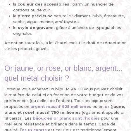
la
couleur des accessoires
: parmi un nuancier de
cordons ou de cuir
la
pierre
précieuse
naturelle : diamant, rubis, émeraude,
saphir, aigue-marine, améthyste...
le
style de gravure
: grâce à un choix de typographies
originales
Attention toutefois, la loi Chatel exclut le droit de rétractation
sur les produits gravés.
Or jaune, or rose, or blanc, argent...
quel métal choisir ?
Lorsque vous achetez un bijou MIKADO vous pouvez choisir
la matière de celui-ci en fonction de votre budget et de vos
préférences (ou celles de l'enfant). Tous les bijoux sont
proposés en
argent massif 925 millièmes
ou en
or
(jaune,
blanc et rose) massif 750 millièmes
(également appelé or
18 carats). Les
bijoux en or blanc sont rhodiés
pour une
meilleure résistance et brillance dans le temps. Gage de
qualité, l’
or 18 carats
est celui qui est traditionnellement