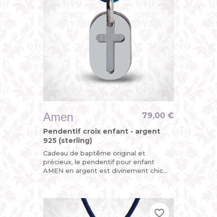
Amen
79,00 €
Pendentif croix enfant - argent
925 (sterling)
Cadeau de baptême original et
précieux, le pendentif pour enfant
AMEN en argent est divinement chic
avec sa croix découpée sur l’une de ses
mini plaques militaires mobiles,...
favorite_border
favorite_border
favorite_border