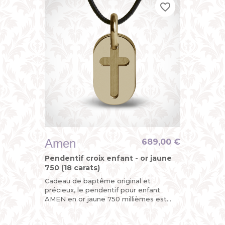
favorite_border
favorite_border
favorite_border
Amen
689,00 €
Pendentif croix enfant - or jaune
750 (18 carats)
Cadeau de baptême original et
précieux, le pendentif pour enfant
AMEN en or jaune 750 millièmes est
divinement chic avec sa croix
découpée sur l’une de ses plaques