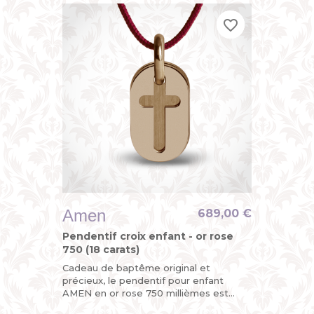
mobiles,...
favorite_border
favorite_border
favorite_border
Amen
689,00 €
Pendentif croix enfant - or rose
750 (18 carats)
Cadeau de baptême original et
précieux, le pendentif pour enfant
AMEN en or rose 750 millièmes est
divinement chic avec sa croix