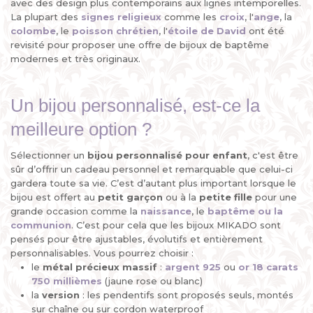
avec des design plus contemporains aux lignes intemporelles.
La plupart des
signes religieux
comme les
croix
, l'
ange
, la
colombe
, le
poisson chrétien
, l'
étoile de David
ont été
revisité pour proposer une offre de bijoux de baptême
modernes et très originaux.
Un bijou personnalisé, est-ce la
meilleure option ?
Sélectionner un
bijou personnalisé pour enfant
, c'est être
sûr d’offrir un cadeau personnel et remarquable que celui-ci
gardera toute sa vie. C’est d’autant plus important lorsque le
bijou est offert au
petit garçon
ou à la
petite fille
pour une
grande occasion comme la
naissance
, le
baptême ou la
communion
. C’est pour cela que les bijoux MIKADO sont
pensés pour être ajustables, évolutifs et entièrement
personnalisables. Vous pourrez choisir :
le
métal précieux
massif
:
argent 925
ou
or 18 carats
750 millièmes
(jaune rose ou blanc)
la
version
: les pendentifs sont proposés seuls, montés
sur chaîne ou sur cordon waterproof