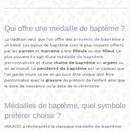
découpée sur l’une de ses plaques
mobiles, la...
Qui offre une médaille de baptême ?
La tradition veut que l'on offre des
présents de baptême
à
un bébé. Les bijoux de baptême sont le plus souvent offerts
par les
parrain
et
marraine
à leur
filleule
ou leur
filleul
. Le
plus souvent il s'agit d'une
médaille de baptême
personnalisée
et d’une
chaîne de baptême
en
argent
ou
en
or
massif. Le
pendentif de baptême
est un cadeau que
l'on garde toute sa vie et qui pour être unique doit être
personnalisé avec la
gravure
du prénom de l'enfant ainsi que
la date de naissance ou la date de la cérémonie.
Médailles de baptême, quel symbole
préférer choisir ?
MIKADO a réinterprété la classique
médaille de baptême