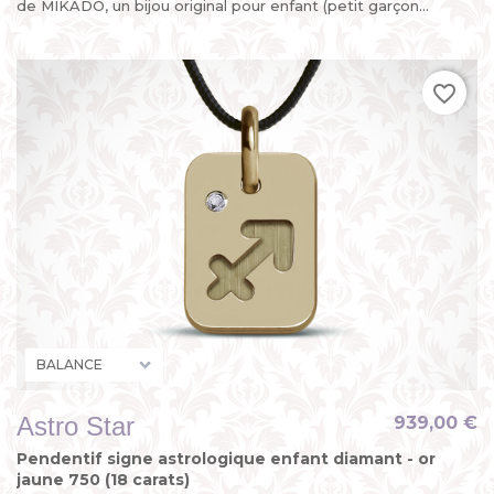
de MIKADO, un bijou original pour enfant (petit garçon...
favorite_border
Astro Star
939,00 €
Pendentif signe astrologique enfant diamant - or
jaune 750 (18 carats)