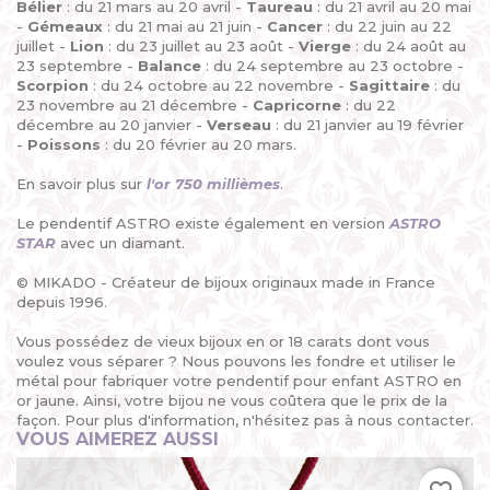
Bélier
: du 21 mars au 20 avril -
Taureau
: du 21 avril au 20 mai
-
Gémeaux
: du 21 mai au 21 juin -
Cancer
: du 22 juin au 22
juillet -
Lion
: du 23 juillet au 23 août -
Vierge
: du 24 août au
23 septembre -
Balance
: du 24 septembre au 23 octobre -
Scorpion
: du 24 octobre au 22 novembre -
Sagittaire
: du
23 novembre au 21 décembre -
Capricorne
: du 22
décembre au 20 janvier -
Verseau
: du 21 janvier au 19 février
-
Poissons
: du 20 février au 20 mars.
En savoir plus sur
l'or 750 millièmes
.
Le pendentif ASTRO existe également en version
ASTRO
STAR
avec un diamant.
© MIKADO - Créateur de bijoux originaux made in France
depuis 1996.
Vous possédez de vieux bijoux en or 18 carats dont vous
voulez vous séparer ? Nous pouvons les fondre et utiliser le
métal pour fabriquer votre pendentif pour enfant ASTRO en
or jaune. Ainsi, votre bijou ne vous coûtera que le prix de la
façon. Pour plus d'information, n'hésitez pas à nous contacter.
VOUS AIMEREZ AUSSI