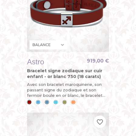
Astro
919,00 €
Bracelet signe zodiaque sur cuir
enfant - or blanc 750 (18 carats)
Avec son bracelet maroquinerie, son
passant signe du zodiaque et son
fermoir boule en or blanc, le bracelet
ASTRO est évolutif. Horoscope du jour :
Cerise
Bleu
Bleu
Bleu
Kaki
Mandarine
vous êtes sur le point de...
ciel
jean
lagon
favorite_border
favorite_border
favorite_border