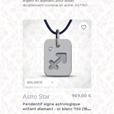
argent et diamant, pour briller
doublement comme un astre. ASTRO
STAR, le pendentif "design du
zodiaque" de MIKADO, astrologique,
mais...
favorite_border
favorite_border
favorite_border
Astro Star
969,00 €
Pendentif signe astrologique
enfant diamant - or blanc 750 (18
carats)