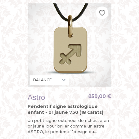
favorite_border
favorite_border
favorite_border
Astro
859,00 €
Pendentif signe astrologique
enfant - or jaune 750 (18 carats)
Un petit signe extérieur de richesse en
or jaune, pour briller comme un astre.
ASTRO, le pendentif "design du
zodiaque" de MIKADO, un bijou original