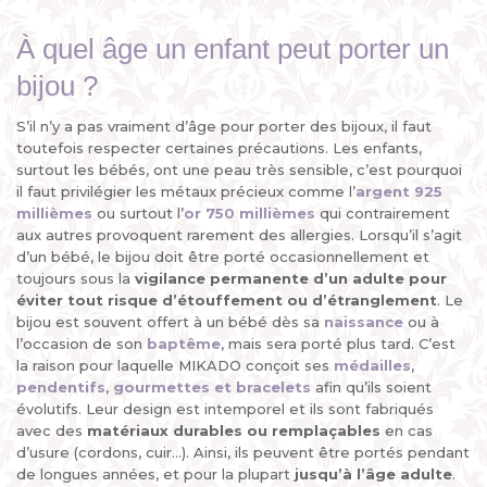
À quel âge un enfant peut porter un
bijou ?
S’il n’y a pas vraiment d’âge pour porter des bijoux, il faut
toutefois respecter certaines précautions. Les enfants,
surtout les bébés, ont une peau très sensible, c’est pourquoi
il faut privilégier les métaux précieux comme l’
argent 925
millièmes
ou surtout l’
or 750 millièmes
qui contrairement
aux autres provoquent rarement des allergies. Lorsqu’il s’agit
d’un bébé, le bijou doit être porté occasionnellement et
toujours sous la
vigilance permanente d’un adulte
pour
éviter tout risque d’étouffement ou d’étranglement
. Le
bijou est souvent offert à un bébé dès sa
naissance
ou à
l’occasion de son
baptême
, mais sera porté plus tard. C’est
la raison pour laquelle MIKADO conçoit ses
médailles
,
pendentifs
,
gourmettes et bracelets
afin qu’ils soient
évolutifs. Leur design est intemporel et ils sont fabriqués
avec des
matériaux durables ou remplaçables
en cas
d’usure (cordons, cuir...). Ainsi, ils peuvent être portés pendant
de longues années, et pour la plupart
jusqu’à l’âge adulte
.