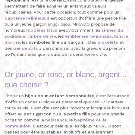
républicain
" est un
acte laïc
, sans connotation religieuse
permettant de faire adhérer un enfant aux valeurs
républicaines. Pour cette occasion, tout comme pour un
baptême religieux
, il est opportun d'offrir à une petite fille
ou à un jeune garçon un joli bijou. MIKADO propose de
nombreux
modèles laïcs
avec notamment les
signes du
zodiaque,
l'
arbre de vie
, les
emblèmes régionaux
, l’
ancre
marine
, les
symboles fille ou garçon...
Des
bracelets
et
des
pendentifs
à personnaliser avec la gravure du prénom
de l'enfant ainsi que la date de la cérémonie civile.
Or jaune, or rose, or blanc, argent...
que choisir ?
Choisir un
bijou pour enfant personnalisé
, c'est l’assurance
d’offrir un cadeau unique et personnel que celui-ci gardera
toute sa vie. C’est d’autant plus important lorsque le bijou est
offert au
petit garçon
ou à la
petite fille
pour une grande
occasion comme la
naissance
, le
baptême ou la
communion
. C’est pour cela que les bijoux MIKADO sont
pensés pour être ajustables, évolutifs et entièrement