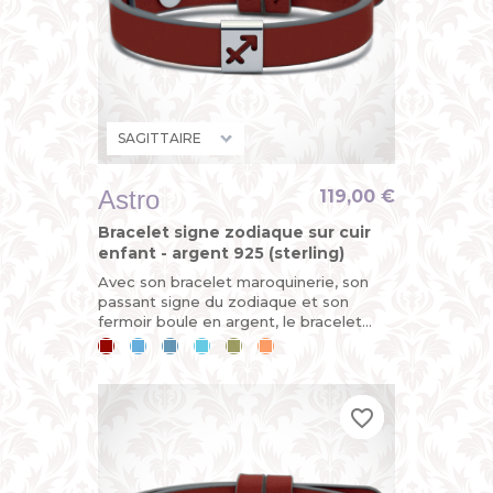
Astro
119,00 €
Bracelet signe zodiaque sur cuir
enfant - argent 925 (sterling)
Avec son bracelet maroquinerie, son
passant signe du zodiaque et son
fermoir boule en argent, le bracelet
ASTRO est démontable et évolutif.
Cerise
Bleu
Bleu
Bleu
Kaki
Mandarine
Horoscope du jour : vous êtes sur...
ciel
jean
lagon
favorite_border
favorite_border
favorite_border