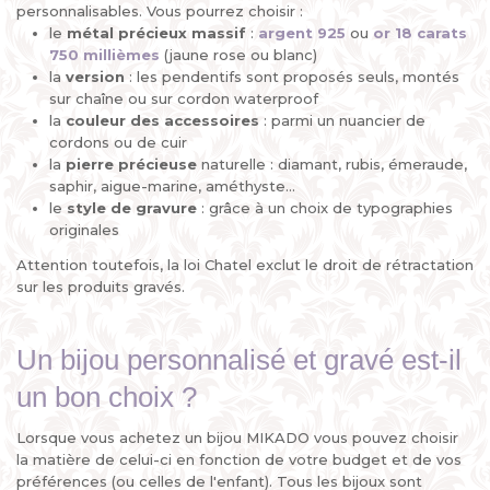
personnalisables. Vous pourrez choisir :
le
métal précieux
massif
:
argent 925
ou
or 18 carats
750 millièmes
(jaune rose ou blanc)
la
version
: les pendentifs sont proposés seuls, montés
sur chaîne ou sur cordon waterproof
la
couleur des accessoires
: parmi un nuancier de
cordons ou de cuir
la
pierre
précieuse
naturelle : diamant, rubis, émeraude,
saphir, aigue-marine, améthyste...
le
style de gravure
: grâce à un choix de typographies
originales
Attention toutefois, la loi Chatel exclut le droit de rétractation
sur les produits gravés.
Un bijou personnalisé et gravé est-il
un bon choix ?
Lorsque vous achetez un bijou MIKADO vous pouvez choisir
la matière de celui-ci en fonction de votre budget et de vos
préférences (ou celles de l'enfant). Tous les bijoux sont