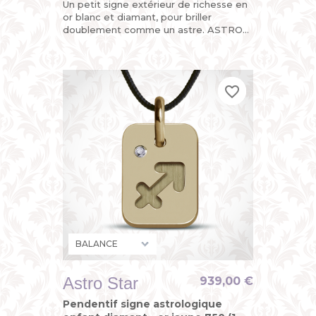
Un petit signe extérieur de richesse en
or blanc et diamant, pour briller
doublement comme un astre. ASTRO
STAR, le pendentif "design du
zodiaque" de MIKADO, astrologique,...
favorite_border
favorite_border
favorite_border
Astro Star
939,00 €
Pendentif signe astrologique