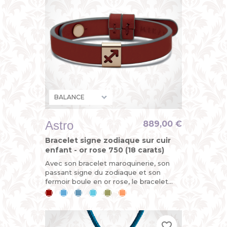
Astro
889,00 €
Bracelet signe zodiaque sur cuir
enfant - or rose 750 (18 carats)
Avec son bracelet maroquinerie, son
passant signe du zodiaque et son
fermoir boule en or rose, le bracelet
ASTRO est évolutif. Horoscope du jour :
Cerise
Bleu
Bleu
Bleu
Kaki
Mandarine
vous êtes sur le point de...
ciel
jean
lagon
favorite_border
favorite_border
favorite_border