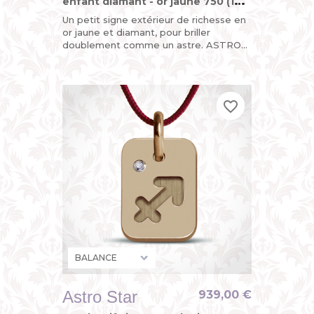
enfant diamant - or jaune 750 (18
carats)
Un petit signe extérieur de richesse en
or jaune et diamant, pour briller
doublement comme un astre. ASTRO
STAR, le pendentif "design du
zodiaque" de MIKADO, astrologique,...
favorite_border
favorite_border
favorite_border
Astro Star
939,00 €