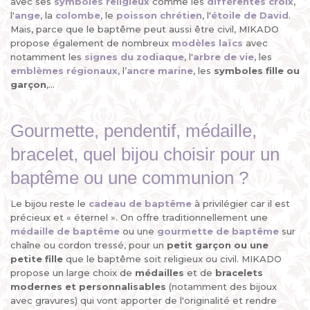
avec ses
symboles religieux
comme les
différentes croix
,
l'
ange
, la
colombe
, le
poisson chrétien
, l'
étoile de David
.
Mais, parce que le baptême peut aussi être civil, MIKADO
propose également de nombreux
modèles laïcs
avec
notamment les
signes du zodiaque
, l'
arbre de vie
, les
emblèmes régionaux
, l’
ancre marine
, les
symboles fille ou
garçon
,...
Gourmette, pendentif, médaille,
bracelet, quel bijou choisir pour un
baptême ou une communion ?
Le bijou reste le
cadeau de baptême
à privilégier car il est
précieux et « éternel ». On offre traditionnellement une
médaille de baptême
ou une
gourmette de baptême
sur
chaîne ou cordon tressé, pour un
petit garçon ou une
petite fille
que le baptême soit religieux ou civil. MIKADO
propose un large choix de
médailles
et de
bracelets
modernes et personnalisables
(notamment des bijoux
avec gravures) qui vont apporter de l'originalité et rendre