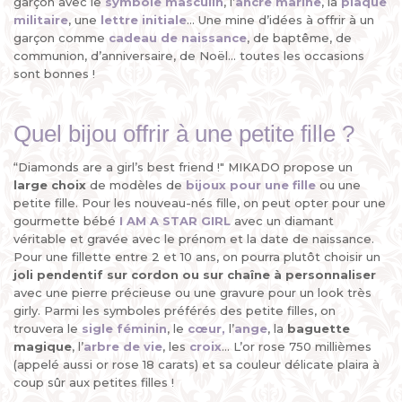
garçon avec le
symbole masculin
, l’
ancre marine
, la
plaque
militaire
, une
lettre initiale
... Une mine d’idées à offrir à un
garçon comme
cadeau de naissance
, de baptême, de
communion, d’anniversaire, de Noël... toutes les occasions
sont bonnes !
Quel bijou offrir à une petite fille ?
“Diamonds are a girl’s best friend !" MIKADO propose un
large choix
de modèles de
bijoux pour une fille
ou une
petite fille. Pour les nouveau-nés fille, on peut opter pour une
gourmette bébé
I AM A STAR GIRL
avec un diamant
véritable et gravée avec le prénom et la date de naissance.
Pour une fillette entre 2 et 10 ans, on pourra plutôt choisir un
joli pendentif sur cordon ou sur chaîne à personnaliser
avec une pierre précieuse ou une gravure pour un look très
girly. Parmi les symboles préférés des petite filles, on
trouvera le
sigle féminin
, le
cœur
,
l’
ange
, la
baguette
magique
, l’
arbre de vie
, les
croix
... L’or rose 750 millièmes
(appelé aussi or rose 18 carats) et sa couleur délicate plaira à
coup sûr aux petites filles !