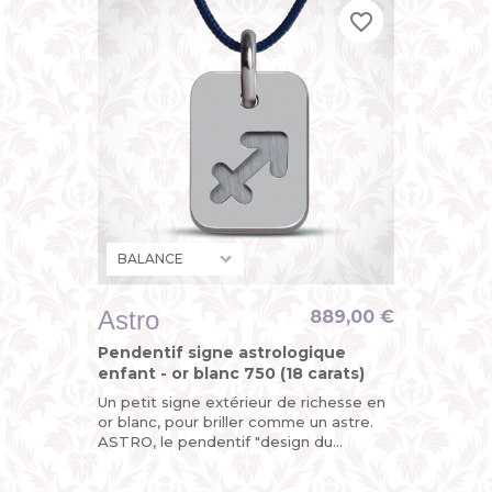
favorite_border
favorite_border
favorite_border
Astro
889,00 €
Pendentif signe astrologique
enfant - or blanc 750 (18 carats)
Un petit signe extérieur de richesse en
or blanc, pour briller comme un astre.
ASTRO, le pendentif "design du
zodiaque" de MIKADO, un bijou original
pour enfant (petit garçon...