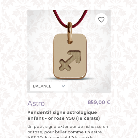
pour enfant (petit garçon...
favorite_border
favorite_border
favorite_border
Astro
859,00 €
Pendentif signe astrologique
enfant - or rose 750 (18 carats)
Un petit signe extérieur de richesse en
or rose, pour briller comme un astre.
ASTRO, le pendentif "design du