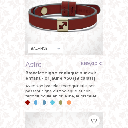
Astro
889,00 €
Bracelet signe zodiaque sur cuir
enfant - or jaune 750 (18 carats)
Avec son bracelet maroquinerie, son
passant signe du zodiaque et son
fermoir boule en or jaune, le bracelet
ASTRO est évolutif. Horoscope du jour :
Cerise
Bleu
Bleu
Bleu
Kaki
Mandarine
vous êtes sur le point de...
ciel
jean
lagon
favorite_border
favorite_border
favorite_border