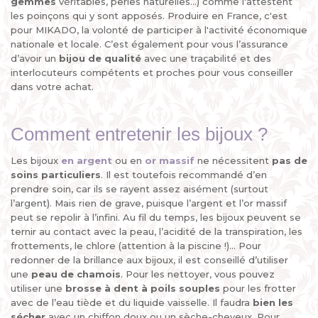
gemmes
véritables, perles naturelles...) comme l'attestent
les poinçons qui y sont apposés. Produire en France, c'est
pour MIKADO, la volonté de participer à l'activité économique
nationale et locale. C’est également pour vous l’assurance
d’avoir un
bijou de qualité
avec une traçabilité et des
interlocuteurs compétents et proches pour vous conseiller
dans votre achat.
Comment entretenir les bijoux ?
Les bijoux
en argent
ou en
or massif
ne nécessitent
pas de
soins particuliers
. Il est toutefois recommandé d’en
prendre soin, car ils se rayent assez aisément (surtout
l’argent). Mais rien de grave, puisque l’argent et l’or massif
peut se repolir à l’infini. Au fil du temps, les bijoux peuvent se
ternir au contact avec la peau, l’acidité de la transpiration, les
frottements, le chlore (attention à la piscine !)... Pour
redonner de la brillance aux bijoux, il est conseillé d’utiliser
une
peau de chamois
. Pour les nettoyer, vous pouvez
utiliser une
brosse à dent à poils souples
pour les frotter
avec de l’eau tiède et du liquide vaisselle. Il faudra
bien les
sécher
avec un chiffon doux ou un sèche-cheveux. Pour