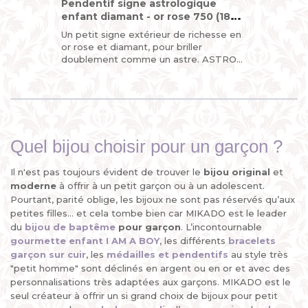
Pendentif signe astrologique
enfant diamant - or rose 750 (18
carats)
Un petit signe extérieur de richesse en
or rose et diamant, pour briller
doublement comme un astre. ASTRO
STAR, le pendentif "design du
zodiaque" de MIKADO, astrologique,...
Quel bijou choisir pour un garçon ?
Il n'est pas toujours évident de trouver le
bijou original
et
moderne
à offrir à un petit garçon ou à un adolescent.
Pourtant, parité oblige, les bijoux ne sont pas réservés qu’aux
petites filles... et cela tombe bien car MIKADO est le leader
du
bijou de baptême
pour garçon
. L’incontournable
gourmette enfant I AM A BOY
, les différents
bracelets
garçon sur cuir
, les
médailles
et
pendentifs
au style très
"petit homme" sont déclinés en argent ou en or et avec des
personnalisations très adaptées aux garçons. MIKADO est le
seul créateur à offrir un si grand choix de bijoux pour petit