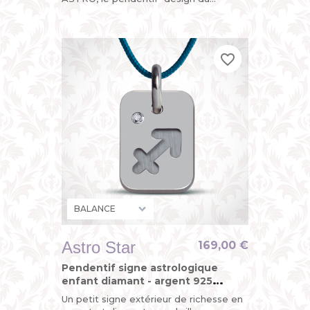
zodiaque" de MIKADO, un bijou original
pour enfant (petit garçon...
favorite_border
favorite_border
favorite_border
Astro Star
169,00 €
Pendentif signe astrologique
enfant diamant - argent 925
(sterling)
Un petit signe extérieur de richesse en