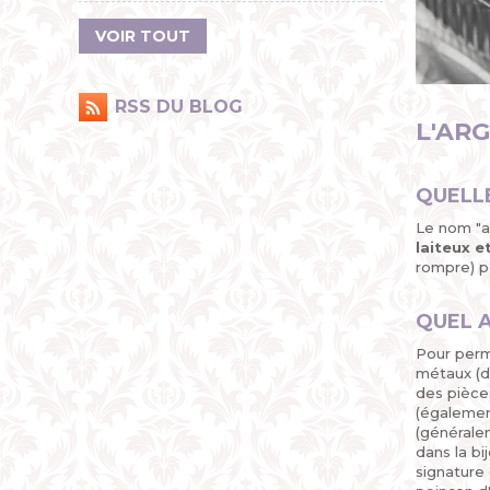
VOIR TOUT
RSS DU BLOG
L'ARG
QUELLE
Le nom "ar
laiteux et
rompre) p
QUEL A
Pour perme
métaux (du
des pièces
(également
(généralem
dans la bi
signature