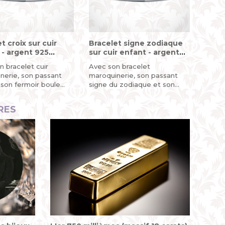
t croix sur cuir
Bracelet signe zodiaque
 - argent 925
sur cuir enfant - argent
ng)
925 (sterling)
n bracelet cuir
Avec son bracelet
nerie, son passant
maroquinerie, son passant
 son fermoir boule...
signe du zodiaque et son
fermoir...
RES