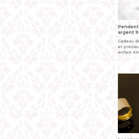
Pendenti
argent 92
Cadeau de
et précieu
enfant AM