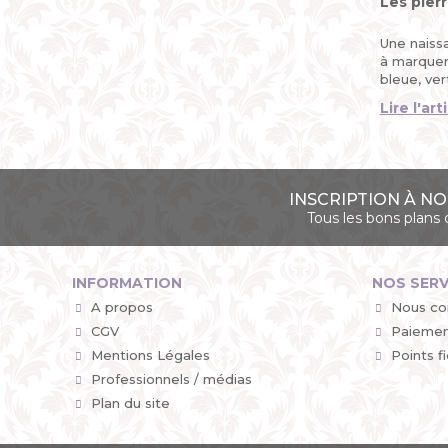
Les pier
Une naiss
à marquer 
bleue, vert
Lire l'art
INSCRIPTION À N
Tous les bons plan
INFORMATION
NOS SERV
A propos
Nous co
CGV
Paiemen
Mentions Légales
Points fi
Professionnels / médias
Plan du site