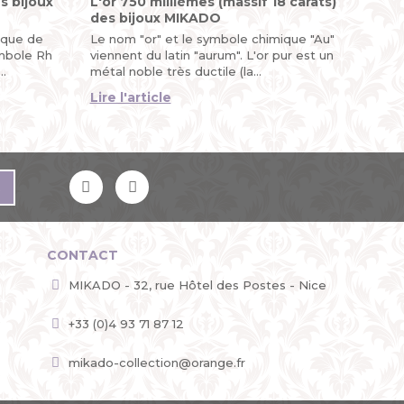
s bijoux
L'or 750 millièmes (massif 18 carats)
des bijoux MIKADO
ique de
Le nom "or" et le symbole chimique "Au"
mbole Rh
viennent du latin "aurum". L'or pur est un
métal noble très ductile (la...
Lire l'article
R
CONTACT
MIKADO - 32, rue Hôtel des Postes - Nice
+33 (0)4 93 71 87 12
mikado-collection@orange.fr