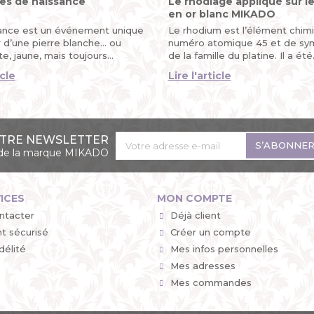
res de naissance
Le rhodiage appliqué sur le
en or blanc MIKADO
ance est un événement unique
Le rhodium est l’élément chim
d’une pierre blanche... ou
numéro atomique 45 et de sy
e, jaune, mais toujours...
de la famille du platine. Il a été
découvert...
icle
Lire l'article
OTRE NEWSLETTER
S’ABONNE
s de la marque MIKADO
ICES
MON COMPTE
ntacter
Déjà client
t sécurisé
Créer un compte
délité
Mes infos personnelles
Mes adresses
Mes commandes