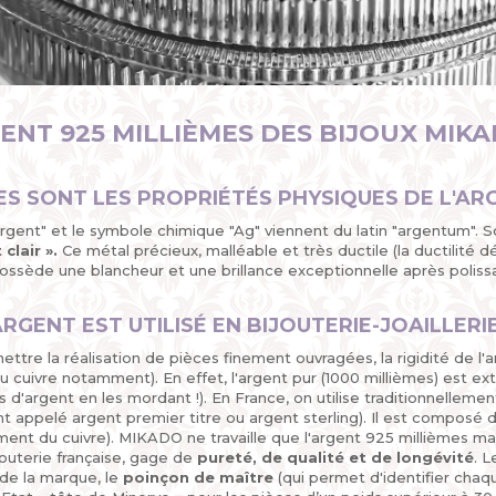
ENT 925 MILLIÈMES DES BIJOUX MIK
S SONT LES PROPRIÉTÉS PHYSIQUES DE L'AR
gent" et le symbole chimique "Ag" viennent du latin "argentum". So
 clair ».
Ce métal précieux, malléable et très ductile (la ductilité 
ossède une blancheur et une brillance exceptionnelle après poliss
RGENT EST UTILISÉ EN BIJOUTERIE-JOAILLERIE
ttre la réalisation de pièces finement ouvragées, la rigidité de l'a
 cuivre notamment). En effet, l'argent pur (1000 millièmes) est ext
 d'argent en les mordant !). En France, on utilise traditionnelleme
 appelé argent premier titre ou argent sterling). Il est composé 
ent du cuivre). MIKADO ne travaille que l'argent 925 millièmes mass
jouterie française, gage de
pureté, de qualité et de longévité
. 
 de la marque, le
poinçon de maître
(qui permet d'identifier chaqu