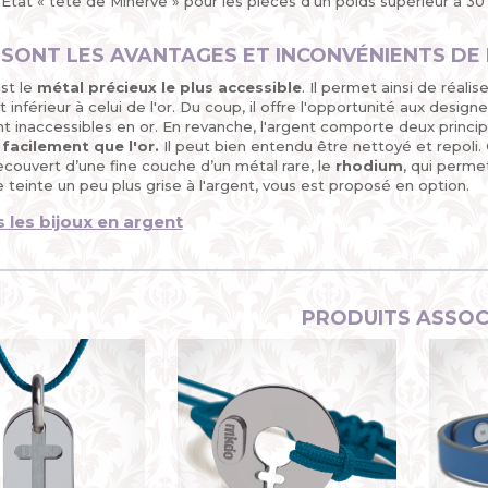
'Etat « tête de Minerve » pour les pièces d’un poids supérieur à 3
SONT LES AVANTAGES ET INCONVÉNIENTS DE 
st le
métal précieux le plus accessible
. Il permet ainsi de réali
inférieur à celui de l'or. Du coup, il offre l'opportunité aux desi
nt inaccessibles en or. En revanche, l'argent comporte deux princip
 facilement que l'or.
Il peut bien entendu être nettoyé et repoli. Co
couvert d’une fine couche d’un métal rare, le
rhodium
, qui perme
teinte un peu plus grise à l'argent, vous est proposé en option.
s les bijoux en argent
PRODUITS ASSOC