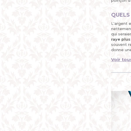
poinçon d
QUELS 
L'argent e
nettement 
qui seraie
raye plus
souvent re
donne une 
Voir tou