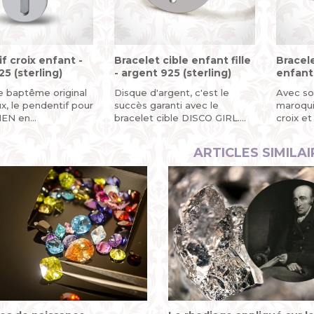
f croix enfant -
Bracelet cible enfant fille
Bracele
5 (sterling)
- argent 925 (sterling)
enfant
(sterli
 baptême original
Disque d'argent, c'est le
Avec so
x, le pendentif pour
succès garanti avec le
maroqui
EN en...
bracelet cible DISCO GIRL....
croix et
ARTICLES SIMILAI