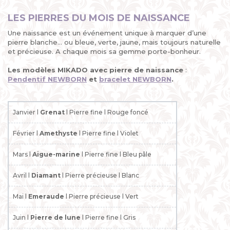
LES PIERRES DU MOIS DE NAISSANCE
Une naissance est un événement unique à marquer d’une
pierre blanche... ou bleue, verte, jaune, mais toujours naturelle
et précieuse. A chaque mois sa gemme porte-bonheur.
Les modèles MIKADO avec pierre de naissance
:
Pendentif NEWBORN
et
bracelet NEWBORN
.
Janvier l
Grenat
l Pierre fine l Rouge foncé
Février l
Amethyste
l Pierre fine l Violet
Mars l
Aigue-marine
l Pierre fine l Bleu pâle
Avril l
Diamant
l Pierre précieuse l Blanc
Mai l
Emeraude
l Pierre précieuse l Vert
Juin l
Pierre de lune
l Pierre fine l Gris