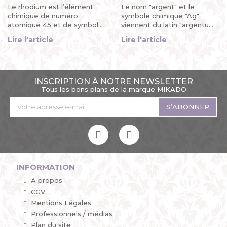
MIKADO
Le rhodium est l’élément
Le nom "argent" et le
chimique de numéro
symbole chimique "Ag"
atomique 45 et de symbole
viennent du latin "argentum".
Rh de la famille du platine. Il
Son origine encore plus
Lire l'article
Lire l'article
a été découvert...
lointaine signifie...
INSCRIPTION À NOTRE NEWSLETTER
Tous les bons plans de la marque MIKADO
S’ABONNER
INFORMATION
A propos
CGV
Mentions Légales
Professionnels / médias
Plan du site