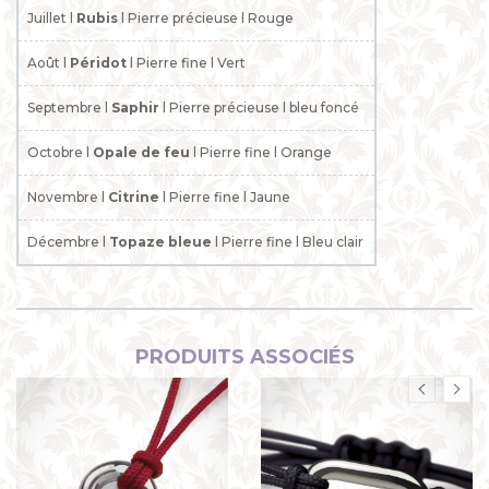
Juillet l
Rubis
l Pierre précieuse l Rouge
Août l
Péridot
l Pierre fine l Vert
Septembre l
Saphir
l Pierre précieuse l bleu foncé
Octobre l
Opale de feu
l Pierre fine l Orange
Novembre l
Citrine
l Pierre fine l Jaune
Décembre l
Topaze bleue
l Pierre fine l Bleu clair
PRODUITS ASSOCIÉS