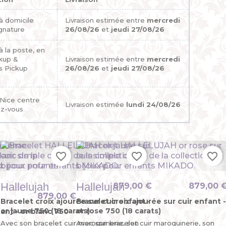
 à domicile
Livraison estimée entre
mercredi
gnature
26/08/26
et
jeudi 27/08/26
 à la poste, en
ckup &
Livraison estimée entre
mercredi
s Pickup
26/08/26
et
jeudi 27/08/26
 Nice centre
Livraison estimée
lundi 24/08/26
ez-vous
favorite_border
favorite_border
favorite_border
Hallelujah
Hallelujah
€
879,00 €
879,00 
879,00 €
Bracelet croix ajourée sur cuir enfant -
Bracelet croix ajourée sur cuir enfant -
or jaune 750 (18 carats)
or rose 750 (18 carats)
ant - or blanc 750
Avec son bracelet cuir maroquinerie, son
Avec son bracelet cuir maroquinerie, son