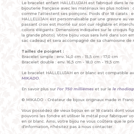
Le bracelet enfant HALLELUJAH est fabriqué dans le res
bijouterie française avec les matériaux les plus nobles :
comme l'attestent ses poinçons. Poids d'or 18 carats : en
HALLELUJAH est personnalisable par une gravure au ve
passant croix est monté sur son cuir réglable et interc
coloris élégants. Dimensions indiquées sur le croquis fi
la grande photo). Votre bijou vous sera livré dans son
sac cadeau) et sera accompagné de sa chamoisine de 
Tailles de poignet :
Bracelet simple : env. 14,0 cm - 15,5 cm - 17,0 cm
Bracelet double : env. 16,5 cm - 18,0 cm - 19,5 cm
Le bracelet HALLELUJAH en or blanc est compatible a
MIKADO
.
En savoir plus sur
l'or 750 millièmes
et sur le
le rhodiag
© MIKADO - Créateur de bijoux originaux made in Franc
Vous possédez de vieux bijoux en or 18 carats dont vou
pouvons les fondre et utiliser le métal pour fabriquer 
en or blanc. Ainsi, votre bijou ne vous coûtera que le pri
d'information, n'hésitez pas à nous contacter.