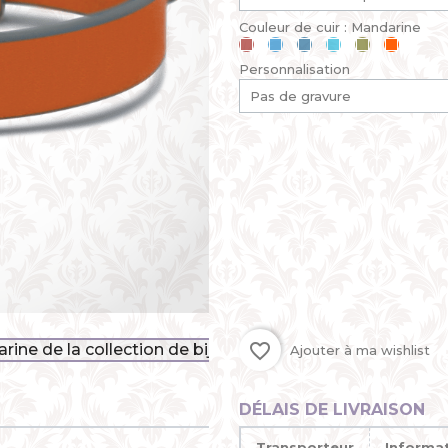
Couleur de cuir : Mandarine
Cerise
Bleu
Bleu
Bleu
Kaki
Mandari
ciel
jean
lagon
Personnalisation
favorite_border
Ajouter à ma wishlist
DÉLAIS DE LIVRAISON
Transporteur
Informa