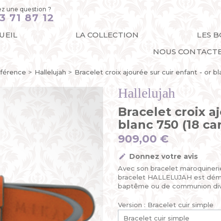
z une question ?
3 71 87 12
UEIL
LA COLLECTION
LES 
NOUS CONTACT
férence
Hallelujah
Bracelet croix ajourée sur cuir enfant - or bl
Hallelujah
Bracelet croix a
blanc 750 (18 ca
909,00 €
Donnez votre avis
Avec son bracelet maroquinerie,
bracelet HALLELUJAH est démont
baptême ou de communion div
Version : Bracelet cuir simple