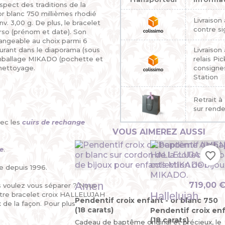
pect des traditions de la
 or blanc 750 millièmes rhodié
Livraison
v. 3,00 g. De plus, le bracelet
contre si
rso (prénom et date). Son
hangeable au choix parmi 6
gurant dans le diaporama (sous
Livraison
 emballage MIKADO (pochette et
relais Pi
nettoyage.
consigne
Station
Retrait à
sur rend
vec les
cuirs de rechange
VOUS AIMEREZ AUSSI
e
.
favorite_border
e depuis 1996.
Amen
719,00 
s voulez vous séparer ? Nous
Hallelujah
votre bracelet croix HALLELUJAH
Pendentif croix enfant - or blanc 750
x de la façon. Pour plus
(18 carats)
Pendentif croix enf
(18 carats)
Cadeau de baptême original et précieux, le