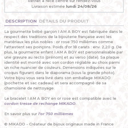
Retrait à Nice centre sur rendez-vous
Livraison estimée
lundi 24/08/26
DESCRIPTION
DÉTAILS DU PRODUIT
La gourmette bébé garçon I AM A BOY est fabriquée dans le
respect des traditions de la bijouterie française avec les
matériaux les plus nobles : or rose 750 millièmes comme
l'attestent ses poinçons. Poids d'or 18 carats : env. 2,20 g. De
plus, la gourmette enfant I AM A BOY est personnalisable par
une gravure au recto (prénom) et au verso (date). Sa plaque
identité est monté avec son cordon réglable au choix parmi
un riche nuancier de couleurs. Dimensions indiquées sur le
croquis figurant dans le diaporama (sous la grande photo).
Votre bijou vous sera livré dans son emballage MIKADO
(pochette et sac cadeau) et sera accompagné de sa
chamoisine de nettoyage.
Le bracelet I AM A BOY en or rose est compatible avec le
cordon tresse de rechange MIKADO
.
En savoir plus sur
l'or 750 millièmes
© MIKADO - Créateur de bijoux originaux made in France