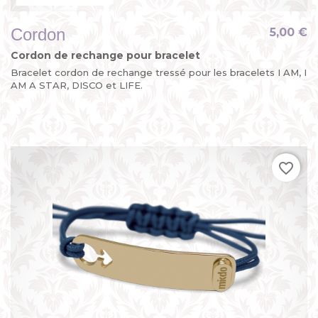
Cordon
5,00 €
Cordon de rechange pour bracelet
Bracelet cordon de rechange tressé pour les bracelets I AM, I
AM A STAR, DISCO et LIFE.
favorite_border