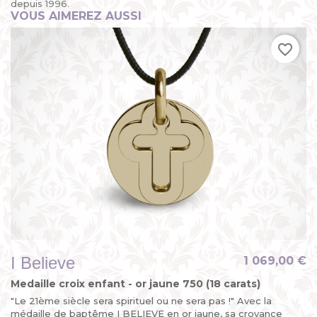
depuis 1996.
VOUS AIMEREZ AUSSI
favorite_border
I Believe
1 069,00 €
Medaille croix enfant - or jaune 750 (18 carats)
"Le 21ème siècle sera spirituel ou ne sera pas !" Avec la
médaille de baptême I BELIEVE en or jaune, sa croyance