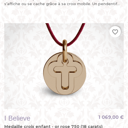
s’affiche ou se cache grâce à sa croix mobile. Un pendentif...
favorite_border
I Believe
1 069,00 €
Medaille croix enfant - or rose 750 (18 carats)