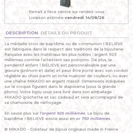
Retrait à Nice centre sur rendez-vous
Livraison estimée
vendredi 14/08/26
DESCRIPTION
DÉTAILS DU PRODUIT
La médaille croix de baptême ou de communion I BELIEVE
est fabriquée dans le respect des traditions de la bijouterie
française avec les matériaux les plus nobles : argent 925
millièmes comme l'attestent ses poinçons. De plus, le
pendentif enfant I BELIEVE est personnalisable par une
gravure (prénom et date) et peut être porté avec son cordon
réglable au choix parmi un riche nuancier de couleurs, ou avec
une chaîne MIKADO en argent massif. Dimensions indiquées
sur le croquis figurant dans le diaporama (sous la grande
photo). Votre bijou vous sera livré dans son emballage
MIKADO (pochette et sac cadeau) et sera accompagné de
sa chamoisine de nettoyage.
En savoir plus sur
l'argent 925 millièmes
. Le bijou de
baptême I BELIEVE existe aussi en
or 750 millièmes
.
© MIKADO - Créateur de bijoux originaux made in France