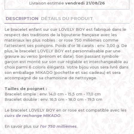
Livraison estimée
vendredi 21/08/26
DESCRIPTION
DÉTAILS DU PRODUIT
Le bracelet enfant sur cuir LOVELY BOY est fabriqué dans le
respect des traditions de la bijouterie française avec les
matériaux les plus nobles : or rose 750 millièmes comme
l'attestent ses poinçons. Poids d'or 18 carats : env. 3,00 g. De
plus, le bracelet LOVELY BOY est personnalisable par une
gravure au verso (prénom et date). Son passant symbole
garçon est monté sur son cuir réglable et interchangeable au
choix parmi 6 coloris élégants. Votre bijou vous sera livré dans
son emballage MIKADO (pochette et sac cadeau) et sera
accompagné de sa chamoisine de nettoyage.
Tailles de poignet :
Bracelet simple : env. 14,0 cm - 15,5 cm - 17,0 cm
Bracelet double : env. 16,5 cm - 18,0 cm - 19,5 cm
Le bracelet LOVELY BOY en or rose est compatible avec les
cuirs de rechange MIKADO
.
En savoir plus sur
l'or 750 millièmes
.