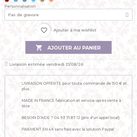
Cerise
Bleu
Bleu
Bleu
Kaki
Mandarine
Personnalisation
ciel
jean
lagon
favorite_border
Ajouter à ma wishlist

AJOUTER AU PANIER
Livraison estimée vendredi 21/08/26
LIVRAISON OFFERTE
pour toute commande de 150 € et
plus
MADE IN FRANCE
fabrication et service-après vente à
Nice
BESOIN D'AIDE ?
04 93 71 87 12 (prix d'un appel local)
PAIEMENT EN 4X
sans frais avec la solution Paypal