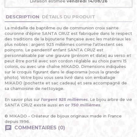
Livraison estimée
vendredi 14/08/26
DESCRIPTION
DÉTAILS DU PRODUIT
La médaille de baptême ou de communion croix sainte
couronne d'épine SANTA CRUZ est fabriquée dans le respect
des traditions de la bijouterie française avec les matériaux les
plus nobles : argent 925 millièmes comme l'attestent ses
poinçons. Le pendentif enfant SANTA CRUZ est
personnalisable par une gravure (prénom et date) au verso et
peut être porté avec son cordon réglable au choix parmi 15
coloris, ou avec une chaîne MIKADO. Dimensions indiquées
sur le croquis figurant dans le diaporama (sous la grande
photo). Votre bijou vous sera livré dans son emballage
MIKADO (pochette et sac cadeau) et sera accompagné de
sa chamoisine de nettoyage.
En savoir plus sur
l'argent 925 millièmes
. Le bijou arbre de vie
SANTA CRUZ existe aussi en
or 750 millièmes
.
© MIKADO - Créateur de bijoux originaux made in France
depuis 1996.
COMMENTAIRES (0)