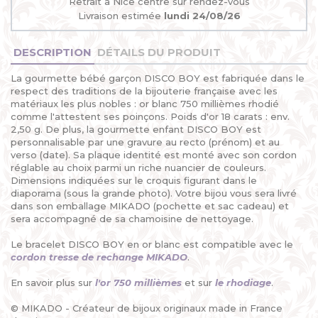
Retrait à Nice centre sur rendez-vous
Livraison estimée
lundi 24/08/26
DESCRIPTION
DÉTAILS DU PRODUIT
La gourmette bébé garçon DISCO BOY est fabriquée dans le
respect des traditions de la bijouterie française avec les
matériaux les plus nobles : or blanc 750 millièmes rhodié
comme l'attestent ses poinçons. Poids d'or 18 carats : env.
2,50 g. De plus, la gourmette enfant DISCO BOY est
personnalisable par une gravure au recto (prénom) et au
verso (date). Sa plaque identité est monté avec son cordon
réglable au choix parmi un riche nuancier de couleurs.
Dimensions indiquées sur le croquis figurant dans le
diaporama (sous la grande photo). Votre bijou vous sera livré
dans son emballage MIKADO (pochette et sac cadeau) et
sera accompagné de sa chamoisine de nettoyage.
Le bracelet DISCO BOY en or blanc est compatible avec le
cordon tresse de rechange MIKADO
.
En savoir plus sur
l'or 750 millièmes
et sur
le rhodiage
.
© MIKADO - Créateur de bijoux originaux made in France