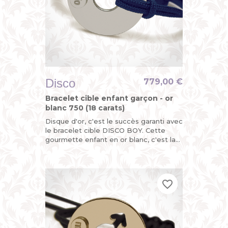
Disco
779,00 €
Bracelet cible enfant garçon - or
blanc 750 (18 carats)
Disque d'or, c'est le succès garanti avec
le bracelet cible DISCO BOY. Cette
gourmette enfant en or blanc, c'est la
version funky du bracelet identité bébé
pour garçon avec...
favorite_border
favorite_border
favorite_border