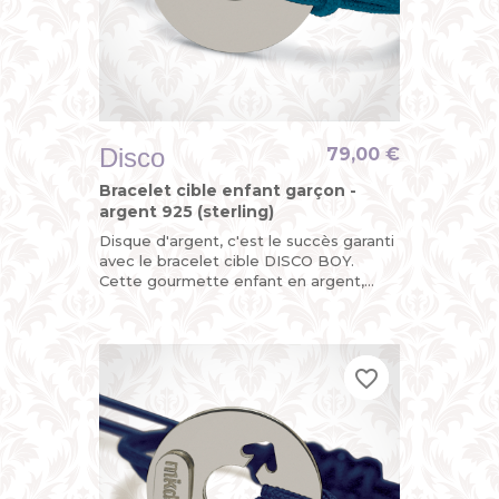
Disco
79,00 €
Bracelet cible enfant garçon -
argent 925 (sterling)
Disque d'argent, c'est le succès garanti
avec le bracelet cible DISCO BOY.
Cette gourmette enfant en argent,
c'est la version funky de la gourmette
identité pour garçon avec...
favorite_border
favorite_border
favorite_border