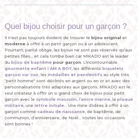
Quel bijou choisir pour un garçon ?
Il n'est pas toujours évident de trouver le
bijou original
et
moderne
à offrir à un petit garçon ou à un adolescent.
Pourtant, parité oblige, les bijoux ne sont pas réservés qu’aux
petites filles... et cela tombe bien car MIKADO est le leader
du
bijou de baptême
pour garçon
. L’incontournable
gourmette enfant I AM A BOY
, les différents
bracelets
garçon sur cuir
, les
médailles
et
pendentifs
au style très
"petit homme" sont déclinés en argent ou en or et avec des
personnalisations très adaptées aux garçons. MIKADO est le
seul créateur à offrir un si grand choix de bijoux pour petit
garçon avec le
symbole masculin
, l’
ancre marine
, la
plaque
militaire
, une
lettre initiale
... Une mine d’idées à offrir à un
garçon comme
cadeau de naissance
, de baptême, de
communion, d’anniversaire, de Noël... toutes les occasions
sont bonnes !