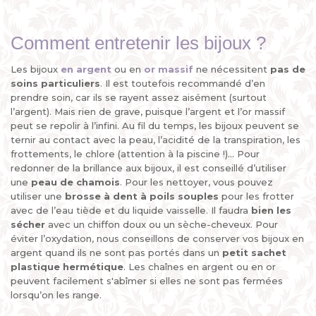
Comment entretenir les bijoux ?
Les bijoux
en argent
ou en
or massif
ne nécessitent
pas de
soins particuliers
. Il est toutefois recommandé d’en
prendre soin, car ils se rayent assez aisément (surtout
l’argent). Mais rien de grave, puisque l’argent et l’or massif
peut se repolir à l’infini. Au fil du temps, les bijoux peuvent se
ternir au contact avec la peau, l’acidité de la transpiration, les
frottements, le chlore (attention à la piscine !)... Pour
redonner de la brillance aux bijoux, il est conseillé d’utiliser
une
peau de chamois
. Pour les nettoyer, vous pouvez
utiliser une
brosse à dent à poils souples
pour les frotter
avec de l’eau tiède et du liquide vaisselle. Il faudra
bien les
sécher
avec un chiffon doux ou un sèche-cheveux. Pour
éviter l’oxydation, nous conseillons de conserver vos bijoux en
argent quand ils ne sont pas portés dans un
petit sachet
plastique hermétique
. Les chaînes en argent ou en or
peuvent facilement s'abîmer si elles ne sont pas fermées
lorsqu’on les range.