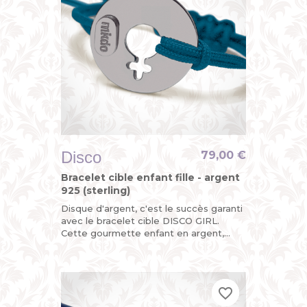
Disco
79,00 €
Bracelet cible enfant fille - argent
925 (sterling)
Disque d'argent, c'est le succès garanti
avec le bracelet cible DISCO GIRL.
Cette gourmette enfant en argent,
c'est la version funky du bracelet
identité bébé pour petite...
favorite_border
favorite_border
favorite_border