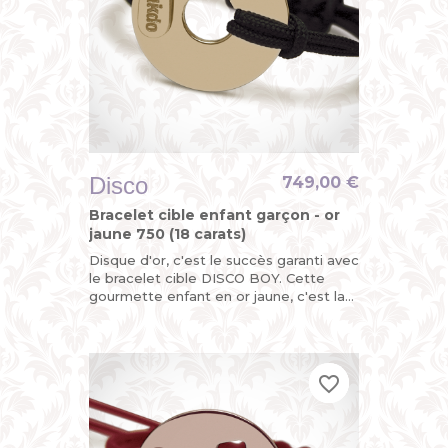
Disco
749,00 €
Bracelet cible enfant garçon - or
jaune 750 (18 carats)
Disque d'or, c'est le succès garanti avec
le bracelet cible DISCO BOY. Cette
gourmette enfant en or jaune, c'est la
version funky du bracelet identité bébé
pour garçon avec...
favorite_border
favorite_border
favorite_border