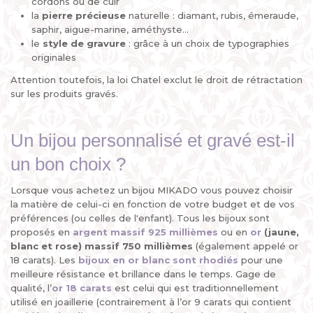
cordons ou de cuir
la
pierre
précieuse
naturelle : diamant, rubis, émeraude,
saphir, aigue-marine, améthyste...
le
style de gravure
: grâce à un choix de typographies
originales
Attention toutefois, la loi Chatel exclut le droit de rétractation
sur les produits gravés.
Un bijou personnalisé et gravé est-il
un bon choix ?
Lorsque vous achetez un bijou MIKADO vous pouvez choisir
la matière de celui-ci en fonction de votre budget et de vos
préférences (ou celles de l'enfant). Tous les bijoux sont
proposés en
argent massif 925 millièmes
ou en
or
(jaune,
blanc et rose) massif 750 millièmes
(également appelé or
18 carats). Les
bijoux en or blanc sont rhodiés
pour une
meilleure résistance et brillance dans le temps. Gage de
qualité, l’
or 18 carats
est celui qui est traditionnellement
utilisé en joaillerie (contrairement à l’or 9 carats qui contient