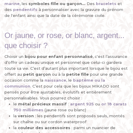
marine
, les
symboles fille ou garçon...
Des
bracelets
et
des
pendentifs
à personnaliser avec la gravure du prénom
de l'enfant ainsi que la date de la cérémonie civile.
Or jaune, or rose, or blanc, argent...
que choisir ?
Choisir un
bijou pour enfant personnalisé
, c'est l’assurance
d’offrir un cadeau unique et personnel que celui-ci gardera
toute sa vie. C’est d’autant plus important lorsque le bijou est
offert au
petit garçon
ou à la
petite fille
pour une grande
occasion comme la
naissance
, le
baptême ou la
communion
. C’est pour cela que les bijoux MIKADO sont
pensés pour être ajustables, évolutifs et entièrement
personnalisables. Vous pourrez choisir :
le
métal précieux
massif
:
argent 925
ou
or 18 carats
750 millièmes
(jaune rose ou blanc)
la
version
: les pendentifs sont proposés seuls, montés
sur chaîne ou sur cordon waterproof
la
couleur des accessoires
: parmi un nuancier de