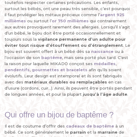
toutefois respecter certaines précautions. Les enfants,
surtout les bébés, ont une peau très sensible, c’est pourquoi
il faut privilégier les métaux précieux comme l’
argent 925
millièmes
ou surtout l’
or 750 millièmes
qui contrairement
aux autres provoquent rarement des allergies. Lorsqu’il s’agit
d’un bébé, le bijou doit être porté occasionnellement et
toujours sous la
vigilance permanente d’un adulte
pour
éviter tout risque d’étouffement ou d’étranglement
. Le
bijou est souvent offert à un bébé dès sa
naissance
ou à
l’occasion de son
baptême
, mais sera porté plus tard. C’est
la raison pour laquelle MIKADO conçoit ses
médailles
,
pendentifs
,
gourmettes et bracelets
afin qu’ils soient
évolutifs. Leur design est intemporel et ils sont fabriqués
avec des
matériaux durables ou remplaçables
en cas
d’usure (cordons, cuir...). Ainsi, ils peuvent être portés pendant
de longues années, et pour la plupart
jusqu’à l’âge adulte
.
Qui offre un bijou de baptême ?
Il est de coutume d’offrir des
cadeaux de baptême
à un
bébé. Ce sont généralement le
parrain
et la
marraine
de