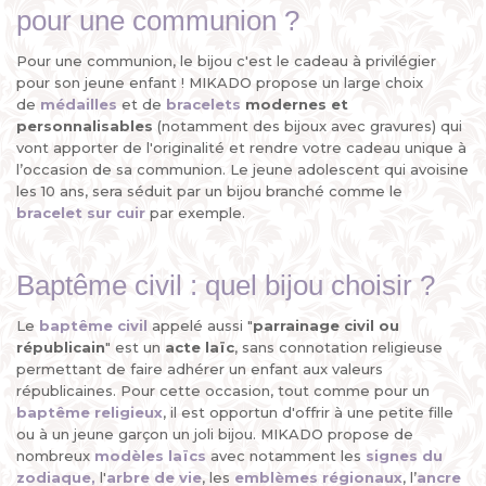
pour une communion ?
Pour une communion, le bijou c'est le cadeau à privilégier
pour son jeune enfant ! MIKADO propose un large choix
de
médailles
et de
bracelets
modernes et
personnalisables
(notamment des bijoux avec gravures) qui
vont apporter de l'originalité et rendre votre cadeau unique à
l’occasion de sa communion. Le jeune adolescent qui avoisine
les 10 ans, sera séduit par un bijou branché comme le
bracelet sur cuir
par exemple.
Baptême civil : quel bijou choisir ?
Le
baptême civil
appelé aussi "
parrainage civil ou
républicain
" est un
acte laïc
, sans connotation religieuse
permettant de faire adhérer un enfant aux valeurs
républicaines. Pour cette occasion, tout comme pour un
baptême religieux
, il est opportun d'offrir à une petite fille
ou à un jeune garçon un joli bijou. MIKADO propose de
nombreux
modèles laïcs
avec notamment les
signes du
zodiaque,
l'
arbre de vie
, les
emblèmes régionaux
, l’
ancre