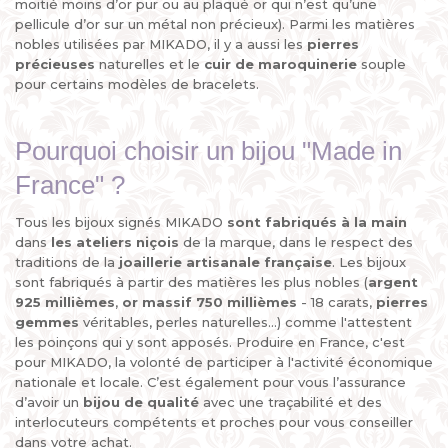
moitié moins d’or pur ou au plaqué or qui n’est qu’une
pellicule d’or sur un métal non précieux). Parmi les matières
nobles utilisées par MIKADO, il y a aussi les
pierres
précieuses
naturelles et le
cuir de maroquinerie
souple
pour certains modèles de bracelets.
Pourquoi choisir un bijou "Made in
France" ?
Tous les bijoux signés MIKADO
sont fabriqués à la main
dans
les ateliers niçois
de la marque, dans le respect des
traditions de la
joaillerie artisanale française
. Les bijoux
sont fabriqués à partir des matières les plus nobles (
argent
925 millièmes
,
or massif 750 millièmes
- 18 carats,
pierres
gemmes
véritables, perles naturelles...) comme l'attestent
les poinçons qui y sont apposés. Produire en France, c'est
pour MIKADO, la volonté de participer à l'activité économique
nationale et locale. C’est également pour vous l’assurance
d’avoir un
bijou de qualité
avec une traçabilité et des
interlocuteurs compétents et proches pour vous conseiller
dans votre achat.