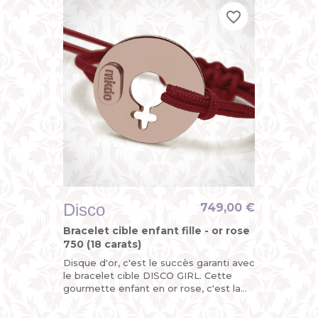
favorite_border
favorite_border
favorite_border
Disco
749,00 €
Bracelet cible enfant fille - or rose
750 (18 carats)
Disque d'or, c'est le succès garanti avec
le bracelet cible DISCO GIRL. Cette
gourmette enfant en or rose, c'est la
version funky du bracelet identité bébé
pour fille avec...