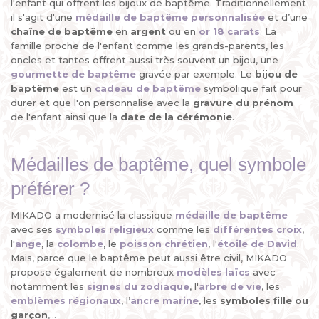
l'enfant qui offrent les bijoux de baptême. Traditionnellement
il s'agit d'une
médaille de baptême personnalisée
et d’une
chaîne de baptême
en
argent
ou en
or 18 carats
. La
famille proche de l'enfant comme les grands-parents, les
oncles et tantes offrent aussi très souvent un bijou, une
gourmette de baptême
gravée par exemple. Le
bijou de
baptême
est un
cadeau de baptême
symbolique fait pour
durer et que l'on personnalise avec la
gravure du prénom
de l'enfant ainsi que la
date de la cérémonie
.
Médailles de baptême, quel symbole
préférer ?
MIKADO a modernisé la classique
médaille de baptême
avec ses
symboles religieux
comme les
différentes croix
,
l'
ange
, la
colombe
, le
poisson chrétien
, l'
étoile de David
.
Mais, parce que le baptême peut aussi être civil, MIKADO
propose également de nombreux
modèles laïcs
avec
notamment les
signes du zodiaque
, l'
arbre de vie
, les
emblèmes régionaux
, l’
ancre marine
, les
symboles fille ou
garçon
,...