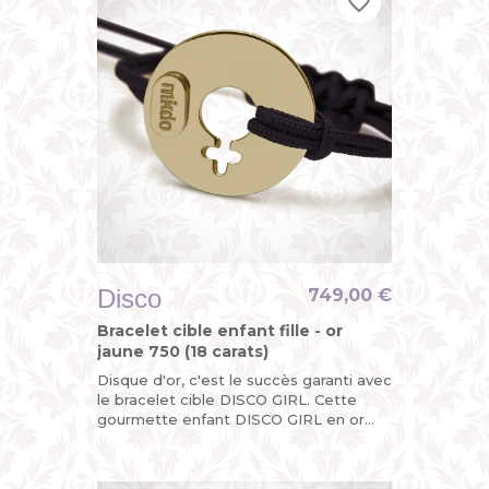
favorite_border
favorite_border
favorite_border
Disco
749,00 €
Bracelet cible enfant fille - or
jaune 750 (18 carats)
Disque d'or, c'est le succès garanti avec
le bracelet cible DISCO GIRL. Cette
gourmette enfant DISCO GIRL en or
jaune, c'est la version funky du bracelet
identité bébé pour...