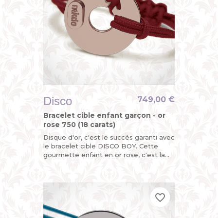
Disco
749,00 €
Bracelet cible enfant garçon - or
rose 750 (18 carats)
Disque d'or, c'est le succès garanti avec
le bracelet cible DISCO BOY. Cette
gourmette enfant en or rose, c'est la
version funky du bracelet identité bébé
pour garçon avec...
favorite_border
favorite_border
favorite_border