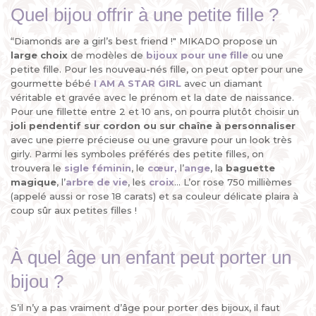
Quel bijou offrir à une petite fille ?
“Diamonds are a girl’s best friend !" MIKADO propose un
large choix
de modèles de
bijoux pour une fille
ou une
petite fille. Pour les nouveau-nés fille, on peut opter pour une
gourmette bébé
I AM A STAR GIRL
avec un diamant
véritable et gravée avec le prénom et la date de naissance.
Pour une fillette entre 2 et 10 ans, on pourra plutôt choisir un
joli pendentif sur cordon ou sur chaîne à personnaliser
avec une pierre précieuse ou une gravure pour un look très
girly. Parmi les symboles préférés des petite filles, on
trouvera le
sigle féminin
, le
cœur
,
l’
ange
, la
baguette
magique
, l’
arbre de vie
, les
croix
... L’or rose 750 millièmes
(appelé aussi or rose 18 carats) et sa couleur délicate plaira à
coup sûr aux petites filles !
À quel âge un enfant peut porter un
bijou ?
S’il n’y a pas vraiment d’âge pour porter des bijoux, il faut