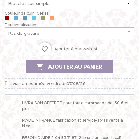
Couleur de cuir : Cerise
Cerise
Bleu
Bleu
Bleu
Kaki
Mandarine
Personnalisation
ciel
jean
lagon
favorite_border
Ajouter à ma wishlist

AJOUTER AU PANIER
Livraison estimée vendredi 07/08/26
LIVRAISON OFFERTE
pour toute commande de 150 € et
plus
MADE IN FRANCE
fabrication et service-après vente à
Nice
BESOIN D'AIDE ?
04 93 71 87 12 (prix d'un appel local)