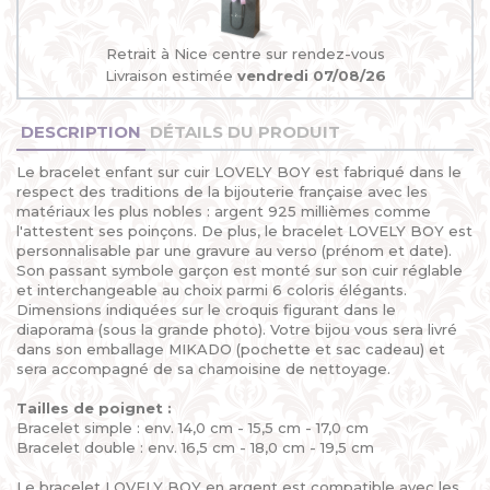
Retrait à Nice centre sur rendez-vous
Livraison estimée
vendredi 07/08/26
DESCRIPTION
DÉTAILS DU PRODUIT
Le bracelet enfant sur cuir LOVELY BOY est fabriqué dans le
respect des traditions de la bijouterie française avec les
matériaux les plus nobles : argent 925 millièmes comme
l'attestent ses poinçons. De plus, le bracelet LOVELY BOY est
personnalisable par une gravure au verso (prénom et date).
Son passant symbole garçon est monté sur son cuir réglable
et interchangeable au choix parmi 6 coloris élégants.
Dimensions indiquées sur le croquis figurant dans le
diaporama (sous la grande photo). Votre bijou vous sera livré
dans son emballage MIKADO (pochette et sac cadeau) et
sera accompagné de sa chamoisine de nettoyage.
Tailles de poignet :
Bracelet simple : env. 14,0 cm - 15,5 cm - 17,0 cm
Bracelet double : env. 16,5 cm - 18,0 cm - 19,5 cm
Le bracelet LOVELY BOY en argent est compatible avec les