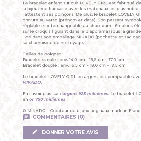
Le bracelet enfant sur cuir LOVELY GIRL est fabriqué da
la bijouterie française avec les matériaux les plus nobl
l'attestent ses poinçons. De plus, le bracelet LOVELY G
gravure au verso (prénom et date). Son passant symbole 
réglable et interchangeable au choix parmi 6 coloris él
sur le croquis figurant dans le diaporama (sous la grande
livré dans son emballage MIKADO (pochette et sac ca
sa chamoisine de nettoyage.
Tailles de poignet :
Bracelet simple : env. 14,0 cm - 15,5 cm - 17,0 cm
Bracelet double : env. 16,5 cm - 18,0 cm - 19,5 cm
Le bracelet LOVELY GIRL en argent est compatible ave
MIKADO
.
En savoir plus sur
l'argent 925 millièmes
. Le bracelet 
en
or 750 millièmes
.
© MIKADO - Créateur de bijoux originaux made in Franc
COMMENTAIRES (0)
DONNER VOTRE AVIS