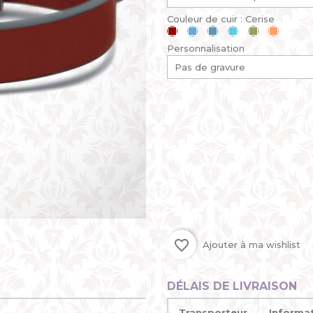
Couleur de cuir : Cerise
Cerise
Bleu
Bleu
Bleu
Kaki
Mandari
ciel
jean
lagon
Personnalisation
favorite_border
Ajouter à ma wishlist
DÉLAIS DE LIVRAISON
Transporteur
Informa