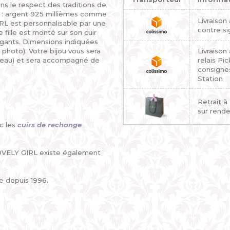
ns le respect des traditions de
es : argent 925 millièmes comme
Livraison
IRL est personnalisable par une
contre si
fille est monté sur son cuir
égants. Dimensions indiquées
 photo). Votre bijou vous sera
Livraison
deau) et sera accompagné de
relais Pi
consigne
Station
Retrait à
sur rend
c les
cuirs de rechange
LOVELY GIRL existe également
e depuis 1996.