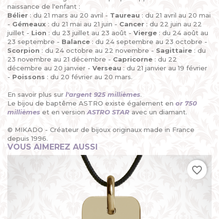
naissance de l'enfant :
Bélier
: du 21 mars au 20 avril -
Taureau
: du 21 avril au 20 mai
-
Gémeaux
: du 21 mai au 21 juin -
Cancer
: du 22 juin au 22
juillet -
Lion
: du 23 juillet au 23 août -
Vierge
: du 24 août au
23 septembre -
Balance
: du 24 septembre au 23 octobre -
Scorpion
: du 24 octobre au 22 novembre -
Sagittaire
: du
23 novembre au 21 décembre -
Capricorne
: du 22
décembre au 20 janvier -
Verseau
: du 21 janvier au 19 février
-
Poissons
: du 20 février au 20 mars.
En savoir plus sur
l'argent 925 millièmes
.
Le bijou de baptême ASTRO existe également en
or 750
millièmes
et en version
ASTRO STAR
avec un diamant.
© MIKADO - Créateur de bijoux originaux made in France
depuis 1996.
VOUS AIMEREZ AUSSI
favorite_border