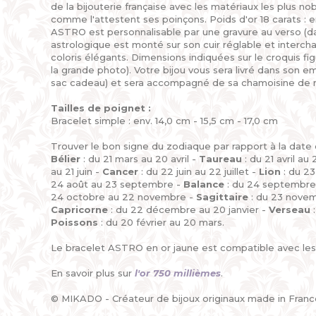
de la bijouterie française avec les matériaux les plus no
comme l'attestent ses poinçons. Poids d'or 18 carats : en
ASTRO est personnalisable par une gravure au verso (da
astrologique est monté sur son cuir réglable et interch
coloris élégants. Dimensions indiquées sur le croquis fi
la grande photo). Votre bijou vous sera livré dans son
sac cadeau) et sera accompagné de sa chamoisine de 
Tailles de poignet :
Bracelet simple : env. 14,0 cm - 15,5 cm - 17,0 cm
Trouver le bon signe du zodiaque par rapport à la date 
Bélier
: du 21 mars au 20 avril -
Taureau
: du 21 avril au
au 21 juin -
Cancer
: du 22 juin au 22 juillet -
Lion
: du 23 
24 août au 23 septembre -
Balance
: du 24 septembre
24 octobre au 22 novembre -
Sagittaire
: du 23 nove
Capricorne
: du 22 décembre au 20 janvier -
Verseau
:
Poissons
: du 20 février au 20 mars.
Le bracelet ASTRO en or jaune est compatible avec le
En savoir plus sur
l'or 750 millièmes
.
© MIKADO - Créateur de bijoux originaux made in Franc