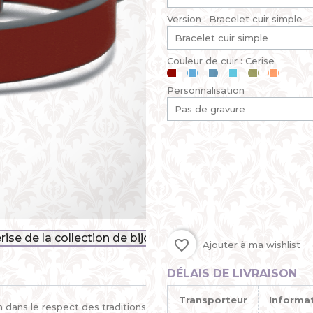
Version : Bracelet cuir simple
Couleur de cuir : Cerise
Cerise
Bleu
Bleu
Bleu
Kaki
Mandari
ciel
jean
lagon
Personnalisation
favorite_border
Ajouter à ma wishlist
DÉLAIS DE LIVRAISON
Transporteur
Informa
n dans le respect des traditions