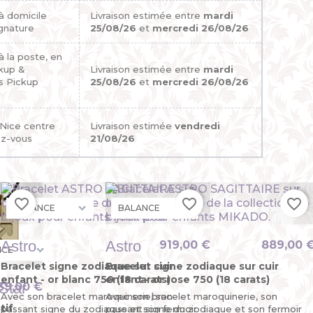
 à domicile
Livraison estimée entre
mardi
gnature
25/08/26
et
mercredi 26/08/26
 à la poste, en
ckup &
Livraison estimée entre
mardi
s Pickup
25/08/26
et
mercredi 26/08/26
 Nice centre
Livraison estimée
vendredi
ez-vous
21/08/26
favorite_border
favorite_border
favorite_border
Astro
Astro
€
919,00 €
889,00 
Bracelet signe zodiaque sur cuir
Bracelet signe zodiaque sur cuir
enfant - or blanc 750 (18 carats)
enfant - or rose 750 (18 carats)
Star
39,00 €
Avec son bracelet maroquinerie, son
Avec son bracelet maroquinerie, son
tif
passant signe du zodiaque et son fermoir
passant signe du zodiaque et son fermoir