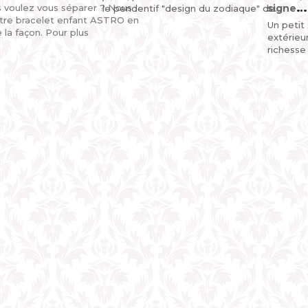
s voulez vous séparer ? Nous
signe
le pendentif "design du zodiaque" de
votre bracelet enfant ASTRO en
MIKADO, un bijou original pour enfant (petit
astrolo
Un petit
e la façon. Pour plus
garçon...
enfant
extérieu
- or ja
richesse
(18 cara
jaune et
pour bril
doublem
comme u
ASTRO S
pendenti
du zodi
MIKADO
astrologi