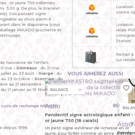
bles : or jaune 750 millièmes
Livraison
v. 3,00 g. De plus, le bracelet
contre si
te). Son passant signe
angeable au choix parmi 6
gurant dans le diaporama (sous
Livraison
 emballage MIKADO (pochette et
relais Pi
nettoyage.
consigne
Station
Retrait à
sur rend
de naissance de l'enfant :
 20 mai -
Gémeaux
: du 21 mai
juillet au 23 août -
Vierge
: du
VOUS AIMEREZ AUSSI
 au 23 octobre -
Scorpion
: du
mbre au 21 décembre -
favorite_border
 du 21 janvier au 19 février -
Astro
859,00 
s
cuirs de rechange MIKADO
.
Pendentif signe astrologique enfant -
or jaune 750 (18 carats)
Astro 
9
e depuis 1996.
Un petit signe extérieur de richesse en or
Penden
jaune, pour briller comme un astre. ASTRO,