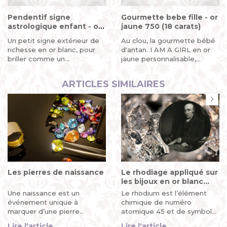
Pendentif signe
Gourmette bebe fille - or
astrologique enfant - or
jaune 750 (18 carats)
blanc 750 (18 carats)
Un petit signe extérieur de
Au clou, la gourmette bébé
richesse en or blanc, pour
d'antan. I AM A GIRL en or
briller comme un...
jaune personnalisable,...
ARTICLES SIMILAIRES
Les pierres de naissance
Le rhodiage appliqué sur
les bijoux en or blanc
MIKADO
Une naissance est un
Le rhodium est l’élément
événement unique à
chimique de numéro
marquer d’une pierre
atomique 45 et de symbole
blanche... ou bleue, verte,
Rh de la famille du platine. Il
Lire l'article
Lire l'article