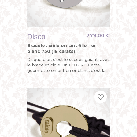
Disco
779,00 €
Bracelet cible enfant fille - or
blanc 750 (18 carats)
Disque d'or, c'est le succès garanti avec
le bracelet cible DISCO GIRL. Cette
gourmette enfant en or blanc, c'est la
version funky du bracelet identité bébé
pour petite fille...
favorite_border
favorite_border
favorite_border