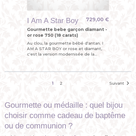
I Am A Star Boy
729,00 €
Gourmette bebe garçon diamant -
or rose 750 (18 carats)
Au clou, la gourmette bébé d'antan. I
AM A STAR BOY or rose et diamant,
c'est la version modernisée de la
gourmette personnalisable enfant ou
du bracelet identité bébé avec...

1
2
Suivant
Gourmette ou médaille : quel bijou
choisir comme cadeau de baptême
ou de communion ?