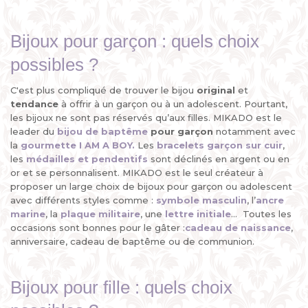
Bijoux pour garçon : quels choix
possibles ?
C'est plus compliqué de trouver le bijou
original
et
tendance
à offrir à un garçon ou à un adolescent. Pourtant,
les bijoux ne sont pas réservés qu’aux filles. MIKADO est le
leader du
bijou de baptême
pour garçon
notamment avec
la
gourmette I AM A BOY.
Les
bracelets garçon sur cuir
,
les
médailles
et
pendentifs
sont déclinés en argent ou en
or et se personnalisent. MIKADO est le seul créateur à
proposer un large choix de bijoux pour garçon ou adolescent
avec différents styles comme :
symbole masculin
, l’
ancre
marine
, la
plaque militaire
, une
lettre initiale
... T
outes les
occasions sont bonnes pour le gâter :
cadeau de naissance
,
anniversaire, cadeau de baptême ou de communion.
Bijoux pour fille : quels choix