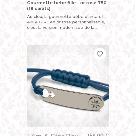
Gourmette bebe fille - or rose 750
(18 carats)
Au clou, la gourmette bébé d'antan. I
AM A GIRL en or rose personnalisable,
c'est la version modernisée de la
gourmette enfant ou du bracelet
identité bébé avec son sigle...
favorite_border
favorite_border
favorite_border
159,00 €