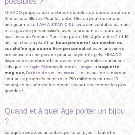
possibles ?
MIKADO propose de nombreux modèles de
bijoux pour une
fille
ou une fillette. Pour les bébé fille, on peut opter pour
une gourmette
I AM A STAR GIRL
avec son véritable diamant
et sa gravure personnalisée avec le prénom et la date de
naissance de l'enfant. Pour une petite fille âgée entre 2 et 10
ans, on choisira plutôt un
beau pendentif sur cordon ou
sur chaîne qui pourra être personnalisé
avec une pierre
précieuse ou une gravure pour un style très girly. MIKADO
dispose de nombreux bijoux avec des symboles tendances
tels que : le
sigle féminin
, le
cœur
,
l’
ange
, la
baguette
magique
, l’
arbre de vie
, les
croix
... Les bijoux de la marque
sont aussi proposés en or rose 750 millièmes (or rose 18
carats) ce qui séduira forcément les petites comme les plus
grandes !
Quand et à quel âge porter un bijou
?
Lorsqu'un bébé ou un enfant porte un bijou, il faut être