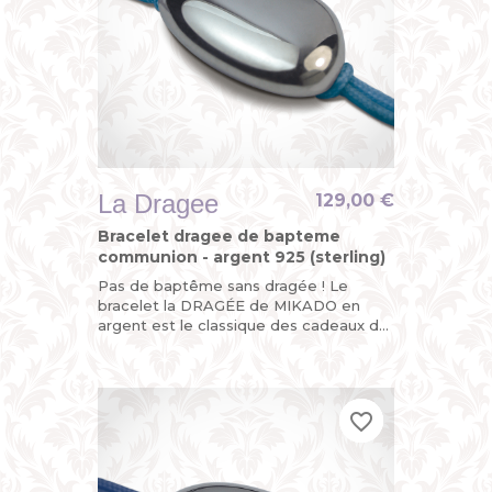
La Dragee
129,00 €
Bracelet dragee de bapteme
communion - argent 925 (sterling)
Pas de baptême sans dragée ! Le
bracelet la DRAGÉE de MIKADO en
argent est le classique des cadeaux de
baptême. Un présent de bon goût pour
une occasion...
favorite_border
favorite_border
favorite_border