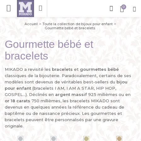
Accueil
Toute la collection de bijoux pour enfant
Gourmette bébé et bracelets
Gourmette bébé et
bracelets
MIKADO a revisité les
bracelets
et
gourmettes bébé
classiques de la bijouterie. Paradoxalement, certains de ses
modèles sont devenus de véritables best-sellers du
bijou
pour enfant
(bracelets I AM, I AM A STAR, HIP HOP,
GOSPEL...). Déclinés en
argent massif
925 millièmes ou en
or 18 carats
750 millièmes, les bracelets MIKADO sont
devenus en quelques années la référence du cadeau de
baptême ou de naissance précieux. Les gourmettes et
bracelets peuvent être personnalisés par une gravure
originale.