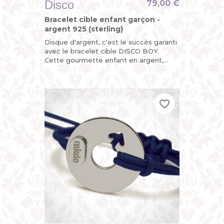
Disco
79,00 €
Bracelet cible enfant garçon -
argent 925 (sterling)
Disque d'argent, c'est le succès garanti
avec le bracelet cible DISCO BOY.
Cette gourmette enfant en argent,
c'est la version funky de la gourmette
identité pour garçon avec...
favorite_border
favorite_border
favorite_border