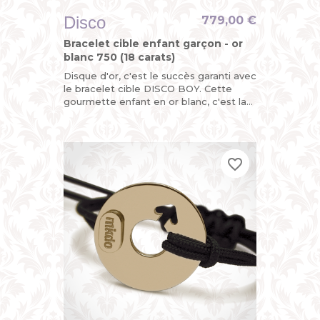
Disco
779,00 €
Bracelet cible enfant garçon - or
blanc 750 (18 carats)
Disque d'or, c'est le succès garanti avec
le bracelet cible DISCO BOY. Cette
gourmette enfant en or blanc, c'est la
version funky du bracelet identité bébé
pour garçon avec...
favorite_border
favorite_border
favorite_border