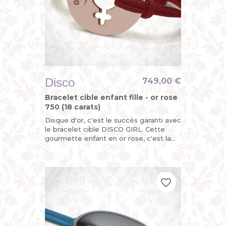
Disco
749,00 €
Bracelet cible enfant fille - or rose
750 (18 carats)
Disque d'or, c'est le succès garanti avec
le bracelet cible DISCO GIRL. Cette
gourmette enfant en or rose, c'est la
version funky du bracelet identité bébé
pour fille avec...
favorite_border
favorite_border
favorite_border