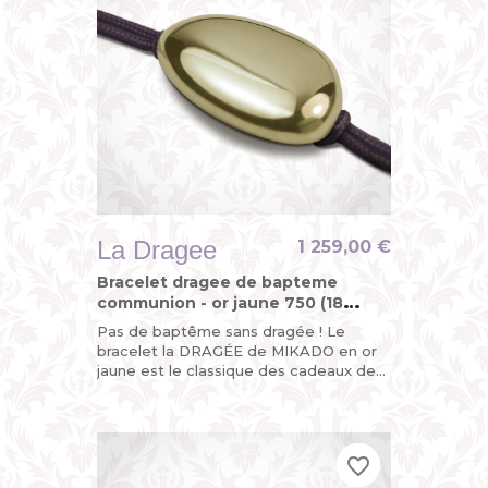
La Dragee
1 259,00 €
Bracelet dragee de bapteme
communion - or jaune 750 (18
carats)
Pas de baptême sans dragée ! Le
bracelet la DRAGÉE de MIKADO en or
jaune est le classique des cadeaux de
baptême. Un présent de bon goût pour
une occasion...
favorite_border
favorite_border
favorite_border