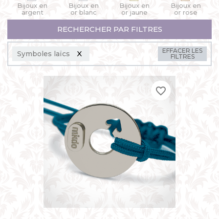
Bijoux en
Bijoux en
Bijoux en
Bijoux en
argent
or blanc
or jaune
or rose
RECHERCHER PAR FILTRES
EFFACER LES
Symboles laïcs
FILTRES
favorite_border
favorite_border
favorite_border