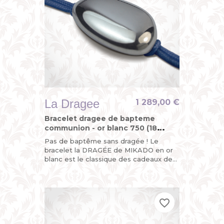
La Dragee
1 289,00 €
Bracelet dragee de bapteme
communion - or blanc 750 (18
carats)
Pas de baptême sans dragée ! Le
bracelet la DRAGÉE de MIKADO en or
blanc est le classique des cadeaux de
baptême. Un présent de bon goût pour
une occasion...
favorite_border
favorite_border
favorite_border