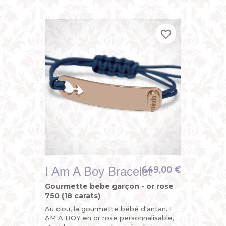
identité bébé avec son sigle...
favorite_border
favorite_border
favorite_border
I Am A Boy Bracelet
649,00 €
Gourmette bebe garçon - or rose
750 (18 carats)
Au clou, la gourmette bébé d'antan. I
AM A BOY en or rose personnalisable,