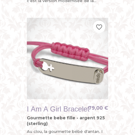
c'est la version modernisée de la
gourmette enfant ou du bracelet
identité bébé avec son sigle...
favorite_border
favorite_border
favorite_border
I Am A Girl Bracelet
79,00 €
Gourmette bebe fille - argent 925
(sterling)
Au clou, la gourmette bébé d'antan. I