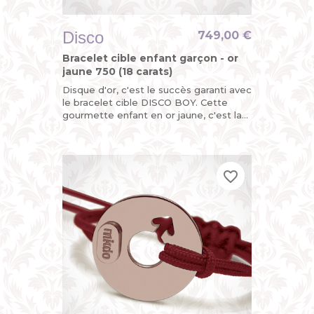
Disco
749,00 €
Bracelet cible enfant garçon - or
jaune 750 (18 carats)
Disque d'or, c'est le succès garanti avec
le bracelet cible DISCO BOY. Cette
gourmette enfant en or jaune, c'est la
version funky du bracelet identité bébé
pour garçon avec...
favorite_border
favorite_border
favorite_border