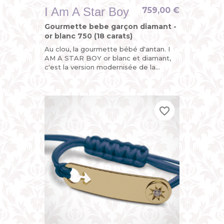
I Am A Star Boy
759,00 €
Gourmette bebe garçon diamant -
or blanc 750 (18 carats)
Au clou, la gourmette bébé d'antan. I
AM A STAR BOY or blanc et diamant,
c'est la version modernisée de la
gourmette personnalisée enfant ou du
bracelet identité bébé avec...
favorite_border
favorite_border
favorite_border