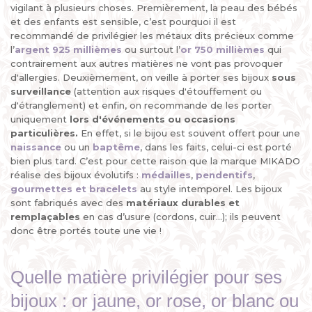
vigilant à plusieurs choses. Premièrement, la peau des bébés
et des enfants est sensible, c’est pourquoi il est
recommandé de privilégier les métaux dits précieux comme
l’
argent 925 millièmes
ou surtout l’
or 750 millièmes
qui
contrairement aux autres matières ne vont pas provoquer
d'allergies. Deuxièmement, on veille à porter ses bijoux
sous
surveillance
(attention aux risques d'étouffement ou
d'étranglement) et enfin, on recommande de les porter
uniquement
lors d'événements ou occasions
particulières.
En effet, si le bijou est souvent offert pour une
naissance
ou un
baptême
, dans les faits, celui-ci est porté
bien plus tard. C’est pour cette raison que la marque MIKADO
réalise des bijoux évolutifs :
médailles
,
pendentifs
,
gourmettes et bracelets
au style intemporel. Les bijoux
sont fabriqués avec des
matériaux durables et
remplaçables
en cas d’usure (cordons, cuir...); ils peuvent
donc être portés toute une vie !
Quelle matière privilégier pour ses
bijoux : or jaune, or rose, or blanc ou