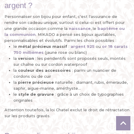
argent ?
Personnaliser son bijou pour enfant, c'est l'assurance de
rendre son cadeau unique, surtout si celui-ci est offert pour
une grande occasion comme la
naissance
, le
baptême ou
la communion
. MIKADO a pensé ses bijoux ajustables,
personnalisables et évolutifs. Parmi les choix possibles :
le
métal précieux
massif
:
argent 925
ou
or 18 carats
750 millièmes
(jaune rose ou blanc)
la
version
: les pendentifs sont proposés seuls, montés
sur chaîne ou sur cordon waterproof
la
couleur des accessoires
: parmi un nuancier de
cordons ou de cuir
la
pierre
précieuse
naturelle : diamant, rubis, émeraude,
saphir, aigue-marine, améthyste...
le
style de gravure
: grâce à un choix de typographies
originales
Attention toutefois, la loi Chatel exclut le droit de rétractation
sur les produits gravés.
