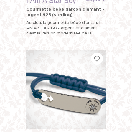
I Am A Star Boy
Gourmette bebe garçon diamant -
argent 925 (sterling)
Au clou, la gourmette bébé d'antan. I
AM A STAR BOY argent et diamant,
c'est la version modernisée de la
gourmette personnalisable enfant ou
du bracelet identité bébé avec...
favorite_border
favorite_border
favorite_border