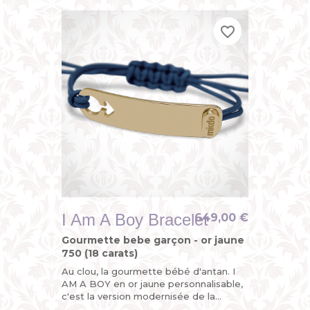
favorite_border
favorite_border
favorite_border
I Am A Boy Bracelet
649,00 €
Gourmette bebe garçon - or jaune
750 (18 carats)
Au clou, la gourmette bébé d'antan. I
AM A BOY en or jaune personnalisable,
c'est la version modernisée de la
gourmette enfant ou du bracelet