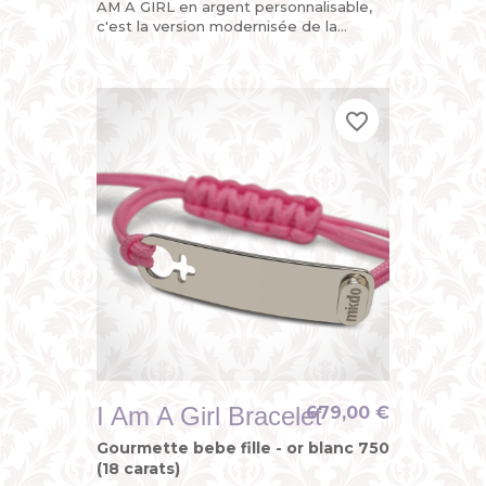
AM A GIRL en argent personnalisable,
c'est la version modernisée de la
gourmette enfant ou du bracelet
identité bébé avec son sigle...
favorite_border
favorite_border
favorite_border
I Am A Girl Bracelet
679,00 €
Gourmette bebe fille - or blanc 750
(18 carats)