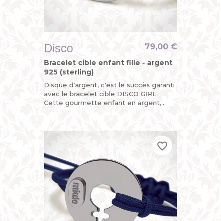
Disco
79,00 €
Bracelet cible enfant fille - argent
925 (sterling)
Disque d'argent, c'est le succès garanti
avec le bracelet cible DISCO GIRL.
Cette gourmette enfant en argent,
c'est la version funky du bracelet
identité bébé pour petite...
favorite_border
favorite_border
favorite_border