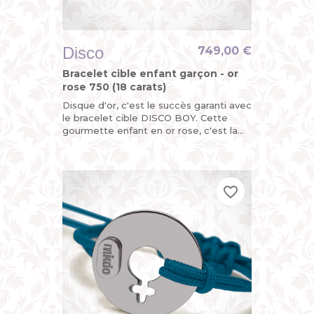
Disco
749,00 €
Bracelet cible enfant garçon - or
rose 750 (18 carats)
Disque d'or, c'est le succès garanti avec
le bracelet cible DISCO BOY. Cette
gourmette enfant en or rose, c'est la
version funky du bracelet identité bébé
pour garçon avec...
favorite_border
favorite_border
favorite_border