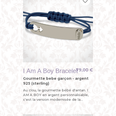
favorite_border
favorite_border
favorite_border
I Am A Boy Bracelet
79,00 €
Gourmette bebe garçon - argent
925 (sterling)
Au clou, la gourmette bébé d'antan. I
AM A BOY en argent personnalisable,
c'est la version modernisée de la
gourmette enfant ou du bracelet
identité bébé avec son sigle...