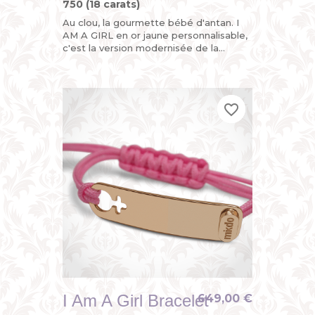
750 (18 carats)
Au clou, la gourmette bébé d'antan. I
AM A GIRL en or jaune personnalisable,
c'est la version modernisée de la
gourmette enfant ou du bracelet
identité bébé avec son sigle...
favorite_border
favorite_border
favorite_border
I Am A Girl Bracelet
649,00 €