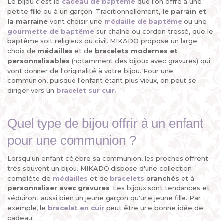
Le bijou c'est le
cadeau de baptême
que l'on offre à une
petite fille ou à un garçon. Traditionnellement,
le parrain et
la marraine
vont choisir une
médaille de baptême
ou une
gourmette de baptême
sur chaîne ou cordon tressé, que le
baptême soit religieux ou civil. MIKADO propose un large
choix de
médailles
et de
bracelets
modernes et
personnalisables
(notamment des bijoux avec gravures) qui
vont donner de l'originalité à votre bijou. Pour une
communion, puisque l'enfant étant plus vieux, on peut se
diriger vers un
bracelet sur cuir
.
Quel type de bijou offrir à un enfant
pour une communion ?
Lorsqu'un enfant célèbre sa communion, les proches offrent
très souvent un bijou. MIKADO dispose d'une collection
complète de
médailles
et de
bracelets
branchés
et à
personnaliser avec gravures
. Les bijoux sont tendances et
séduiront aussi bien un jeune garçon qu'une jeune fille. Par
exemple, le
bracelet en cuir
peut être une bonne idée de
cadeau.