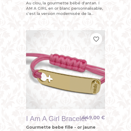
Au clou, la gourmette bébé d'antan. I
AM A GIRL en or blanc personnalisable,
c'est la version modernisée de la
gourmette enfant ou du bracelet
identité bébé avec son sigle...
favorite_border
favorite_border
favorite_border
I Am A Girl Bracelet
649,00 €
Gourmette bebe fille - or jaune