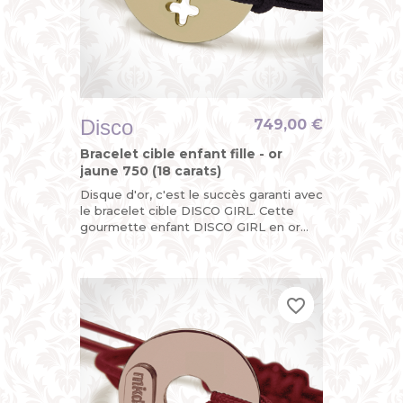
Disco
749,00 €
Bracelet cible enfant fille - or
jaune 750 (18 carats)
Disque d'or, c'est le succès garanti avec
le bracelet cible DISCO GIRL. Cette
gourmette enfant DISCO GIRL en or
jaune, c'est la version funky du bracelet
identité bébé pour...
favorite_border
favorite_border
favorite_border