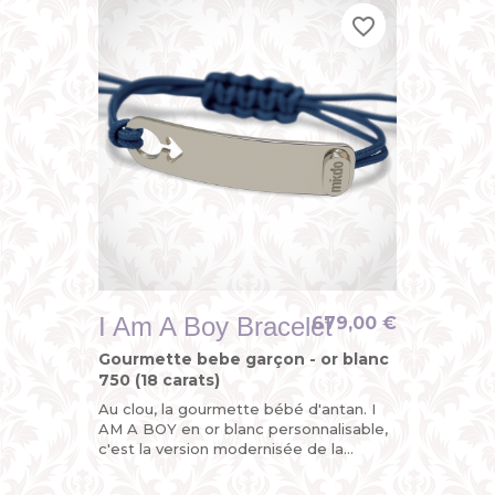
favorite_border
favorite_border
favorite_border
I Am A Boy Bracelet
679,00 €
Gourmette bebe garçon - or blanc
750 (18 carats)
Au clou, la gourmette bébé d'antan. I
AM A BOY en or blanc personnalisable,
c'est la version modernisée de la
gourmette enfant ou du bracelet
identité bébé avec son sigle...