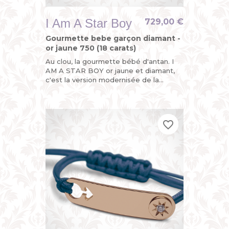
I Am A Star Boy
729,00 €
Gourmette bebe garçon diamant -
or jaune 750 (18 carats)
Au clou, la gourmette bébé d'antan. I
AM A STAR BOY or jaune et diamant,
c'est la version modernisée de la
gourmette personnalisée enfant ou du
bracelet identité bébé avec...
favorite_border
favorite_border
favorite_border