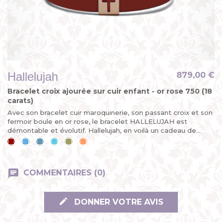
Hallelujah
879,00 €
Bracelet croix ajourée sur cuir enfant - or rose 750 (18
carats)
Avec son bracelet cuir maroquinerie, son passant croix et son
fermoir boule en or rose, le bracelet HALLELUJAH est
démontable et évolutif. Hallelujah, en voilà un cadeau de...
Cerise
Bleu
Bleu
Bleu
Kaki
Mandarine
ciel
jean
lagon
COMMENTAIRES (0)
DONNER VOTRE AVIS