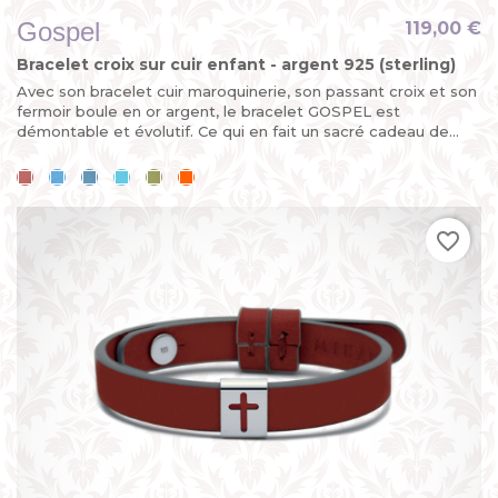
Gospel
119,00 €
Bracelet croix sur cuir enfant - argent 925 (sterling)
Avec son bracelet cuir maroquinerie, son passant croix et son
fermoir boule en or argent, le bracelet GOSPEL est
démontable et évolutif. Ce qui en fait un sacré cadeau de...
Cerise
Bleu
Bleu
Bleu
Kaki
Mandarine
ciel
jean
lagon
favorite_border