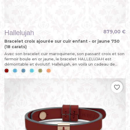
Hallelujah
879,00 €
Bracelet croix ajourée sur cuir enfant - or jaune 750
(18 carats)
Avec son bracelet cuir maroquinerie, son passant croix et son
fermoir boule en or jaune, le bracelet HALLELUJAH est
démontable et évolutif. Hallelujah, en voilà un cadeau de...
Cerise
Bleu
Bleu
Bleu
Kaki
Mandarine
ciel
jean
lagon
favorite_border