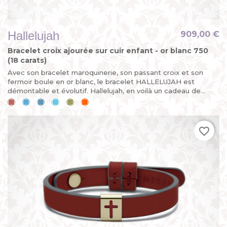
Hallelujah
909,00 €
Bracelet croix ajourée sur cuir enfant - or blanc 750
(18 carats)
Avec son bracelet maroquinerie, son passant croix et son
fermoir boule en or blanc, le bracelet HALLELUJAH est
démontable et évolutif. Hallelujah, en voilà un cadeau de...
Cerise
Bleu
Bleu
Bleu
Kaki
Mandarine
ciel
jean
lagon
favorite_border