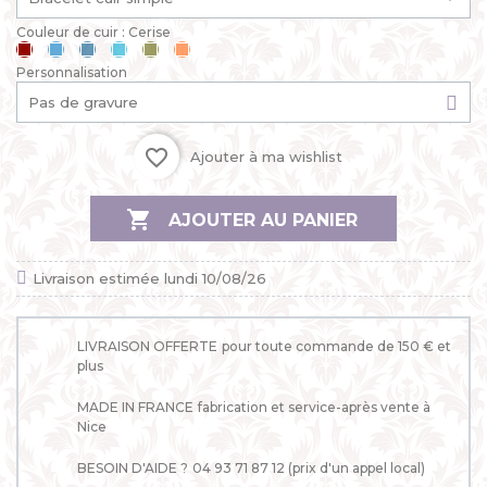
Couleur de cuir : Cerise
Cerise
Bleu
Bleu
Bleu
Kaki
Mandarine
Personnalisation
ciel
jean
lagon
favorite_border
Ajouter à ma wishlist

AJOUTER AU PANIER
Livraison estimée lundi 10/08/26
LIVRAISON OFFERTE
pour toute commande de 150 € et
plus
MADE IN FRANCE
fabrication et service-après vente à
Nice
BESOIN D'AIDE ?
04 93 71 87 12 (prix d'un appel local)