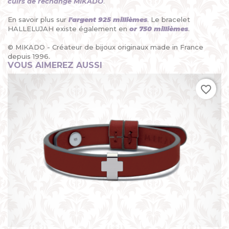
cuirs de rechange MIKADO
.
En savoir plus sur
l'argent 925 millièmes
. Le bracelet
HALLELUJAH existe également en
or 750 millièmes
.
© MIKADO - Créateur de bijoux originaux made in France
depuis 1996.
VOUS AIMEREZ AUSSI
favorite_border