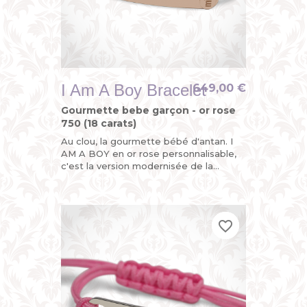
I Am A Boy Bracelet
649,00 €
Gourmette bebe garçon - or rose
750 (18 carats)
Au clou, la gourmette bébé d'antan. I
AM A BOY en or rose personnalisable,
c'est la version modernisée de la
gourmette enfant ou du bracelet
identité bébé avec son sigle...
favorite_border
favorite_border
favorite_border