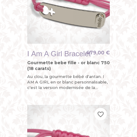
I Am A Girl Bracelet
679,00 €
Gourmette bebe fille - or blanc 750
(18 carats)
Au clou, la gourmette bébé d'antan. I
AM A GIRL en or blanc personnalisable,
c'est la version modernisée de la
gourmette enfant ou du bracelet
identité bébé avec son sigle...
favorite_border
favorite_border
favorite_border