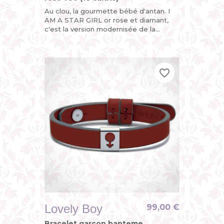
Au clou, la gourmette bébé d'antan. I
AM A STAR GIRL or rose et diamant,
c'est la version modernisée de la
gourmette personnalisée enfant ou du
bracelet identité bébé avec...
favorite_border
favorite_border
favorite_border
Lovely Boy
99,00 €
Bracelet garcon bapteme