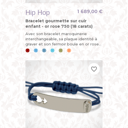
Hip Hop
1 689,00 €
Bracelet gourmette sur cuir
enfant - or rose 750 (18 carats)
Avec son bracelet maroquinerie
interchangeable, sa plaque identité à
graver et son fermoir boule en or rose,
la gourmette HIP-HOP est
Cerise
Bleu
Bleu
Bleu
Kaki
Mandarine
entièrement démontable et évolutive....
ciel
jean
lagon
favorite_border
favorite_border
favorite_border