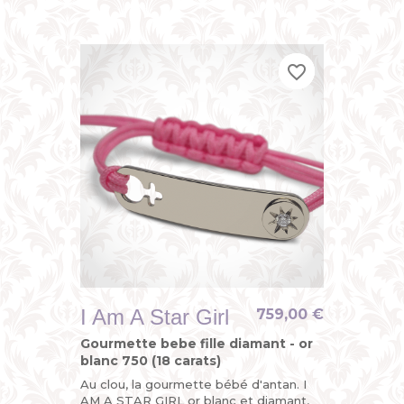
gourmette personnalisée enfant ou du
bracelet identité bébé avec son...
favorite_border
favorite_border
favorite_border
I Am A Star Girl
759,00 €
Gourmette bebe fille diamant - or
blanc 750 (18 carats)
Au clou, la gourmette bébé d'antan. I
AM A STAR GIRL or blanc et diamant,