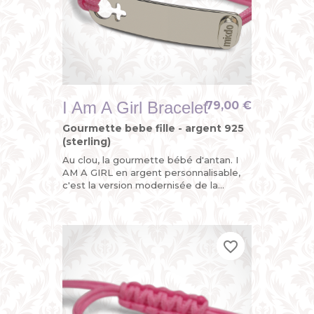
I Am A Girl Bracelet
79,00 €
Gourmette bebe fille - argent 925
(sterling)
Au clou, la gourmette bébé d'antan. I
AM A GIRL en argent personnalisable,
c'est la version modernisée de la
gourmette enfant ou du bracelet
identité bébé avec son sigle...
favorite_border
favorite_border
favorite_border