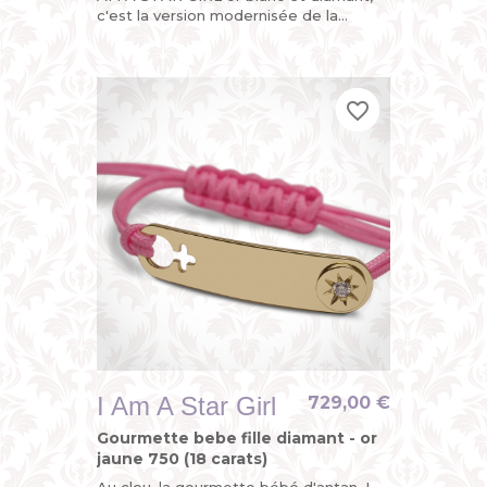
c'est la version modernisée de la
gourmette personnalisée enfant ou du
bracelet identité bébé avec...
favorite_border
favorite_border
favorite_border
I Am A Star Girl
729,00 €
Gourmette bebe fille diamant - or
jaune 750 (18 carats)