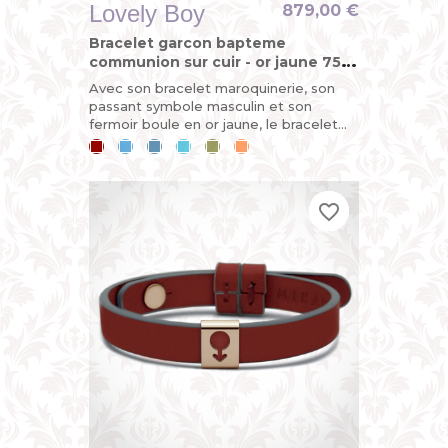
Lovely Boy
879,00 €
Bracelet garcon bapteme
communion sur cuir - or jaune 750
(18 carats)
Avec son bracelet maroquinerie, son
passant symbole masculin et son
fermoir boule en or jaune, le bracelet
LOVELY BOY est démontable et
Cerise
Bleu
Bleu
Bleu
Kaki
Mandarine
évolutif. C’est ce qui en fait un...
ciel
jean
lagon
favorite_border
favorite_border
favorite_border