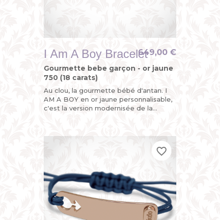
I Am A Boy Bracelet
649,00 €
Gourmette bebe garçon - or jaune
750 (18 carats)
Au clou, la gourmette bébé d'antan. I
AM A BOY en or jaune personnalisable,
c'est la version modernisée de la
gourmette enfant ou du bracelet
identité bébé avec son sigle...
favorite_border
favorite_border
favorite_border