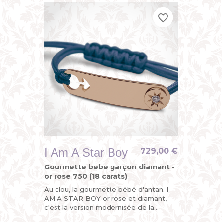
favorite_border
favorite_border
favorite_border
I Am A Star Boy
729,00 €
Gourmette bebe garçon diamant -
or rose 750 (18 carats)
Au clou, la gourmette bébé d'antan. I
AM A STAR BOY or rose et diamant,
c'est la version modernisée de la
gourmette personnalisable enfant ou