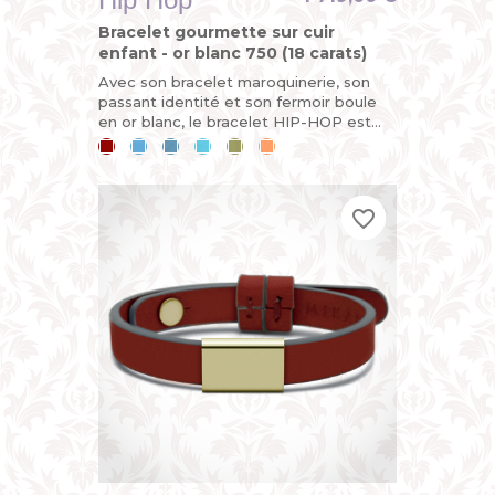
Bracelet gourmette sur cuir
enfant - or blanc 750 (18 carats)
Avec son bracelet maroquinerie, son
passant identité et son fermoir boule
en or blanc, le bracelet HIP-HOP est
démontable et évolutif. Pour un cadeau
Cerise
Bleu
Bleu
Bleu
Kaki
Mandarine
de baptême ou de...
ciel
jean
lagon
favorite_border
favorite_border
favorite_border