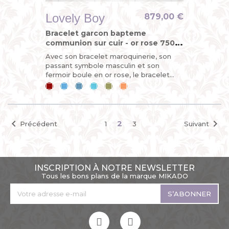
Lovely Boy
879,00 €
Bracelet garcon bapteme
communion sur cuir - or rose 750
(18 carats)
Avec son bracelet maroquinerie, son
passant symbole masculin et son
fermoir boule en or rose, le bracelet
LOVELY BOY est démontable et
Cerise
Bleu
Bleu
Bleu
Kaki
Mandarine
évolutif. C’est ce qui en fait un...
ciel
jean
lagon


2
Précédent
1
3
Suivant
INSCRIPTION À NOTRE NEWSLETTER
Tous les bons plans de la marque MIKADO
S’ABONNER