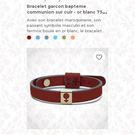
Bracelet garcon bapteme
communion sur cuir - or blanc 750
(18 carats)
Avec son bracelet maroquinerie, son
passant symbole masculin et son
fermoir boule en or blanc, le bracelet
LOVELY BOY est démontable et
Cerise
Bleu
Bleu
Bleu
Kaki
Mandarine
évolutif. C’est ce qui en fait un...
ciel
jean
lagon
favorite_border
favorite_border
favorite_border