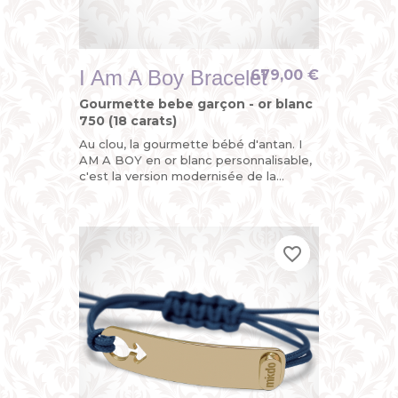
I Am A Boy Bracelet
679,00 €
Gourmette bebe garçon - or blanc
750 (18 carats)
Au clou, la gourmette bébé d'antan. I
AM A BOY en or blanc personnalisable,
c'est la version modernisée de la
gourmette enfant ou du bracelet
identité bébé avec son sigle...
favorite_border
favorite_border
favorite_border