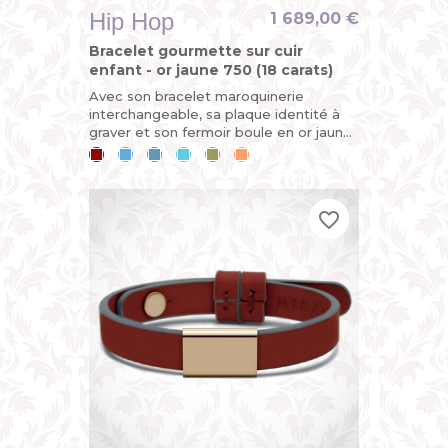
Hip Hop
1 689,00 €
Bracelet gourmette sur cuir
enfant - or jaune 750 (18 carats)
Avec son bracelet maroquinerie
interchangeable, sa plaque identité à
graver et son fermoir boule en or jaune,
la gourmette HIP-HOP est
Cerise
Bleu
Bleu
Bleu
Kaki
Mandarine
entièrement démontable et évolutive....
ciel
jean
lagon
favorite_border
favorite_border
favorite_border