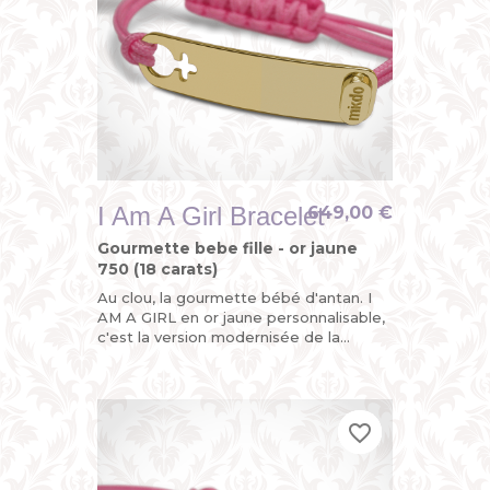
I Am A Girl Bracelet
649,00 €
Gourmette bebe fille - or jaune
750 (18 carats)
Au clou, la gourmette bébé d'antan. I
AM A GIRL en or jaune personnalisable,
c'est la version modernisée de la
gourmette enfant ou du bracelet
identité bébé avec son sigle...
favorite_border
favorite_border
favorite_border