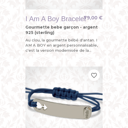
I Am A Boy Bracelet
79,00 €
Gourmette bebe garçon - argent
925 (sterling)
Au clou, la gourmette bébé d'antan. I
AM A BOY en argent personnalisable,
c'est la version modernisée de la
gourmette enfant ou du bracelet
identité bébé avec son sigle...
favorite_border
favorite_border
favorite_border