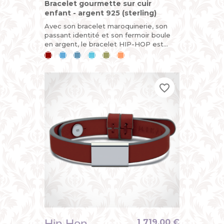
Bracelet gourmette sur cuir
enfant - argent 925 (sterling)
Avec son bracelet maroquinerie, son
passant identité et son fermoir boule
en argent, le bracelet HIP-HOP est
démontable et évolutif. Pour un cadeau
Cerise
Bleu
Bleu
Bleu
Kaki
Mandarine
de baptême ou de...
ciel
jean
lagon
favorite_border
favorite_border
favorite_border
Hip Hop
1 719,00 €