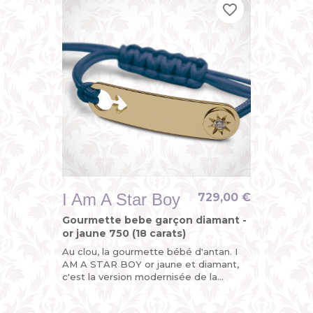
favorite_border
favorite_border
favorite_border
I Am A Star Boy
729,00 €
Gourmette bebe garçon diamant -
or jaune 750 (18 carats)
Au clou, la gourmette bébé d'antan. I
AM A STAR BOY or jaune et diamant,
c'est la version modernisée de la
gourmette personnalisée enfant ou du
bracelet identité bébé avec...