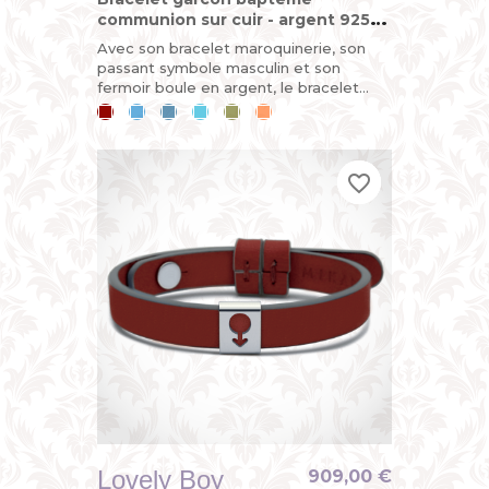
communion sur cuir - argent 925
(sterling)
Avec son bracelet maroquinerie, son
passant symbole masculin et son
fermoir boule en argent, le bracelet
LOVELY BOY est démontable et
Cerise
Bleu
Bleu
Bleu
Kaki
Mandarine
évolutif. C'est ce qui en fait un cadeau...
ciel
jean
lagon
favorite_border
favorite_border
favorite_border
Lovely Boy
909,00 €