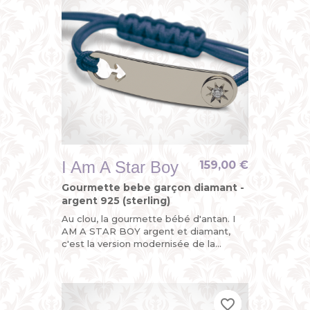
I Am A Star Boy
159,00 €
Gourmette bebe garçon diamant -
argent 925 (sterling)
Au clou, la gourmette bébé d'antan. I
AM A STAR BOY argent et diamant,
c'est la version modernisée de la
gourmette personnalisable enfant ou
du bracelet identité bébé avec...
favorite_border
favorite_border
favorite_border