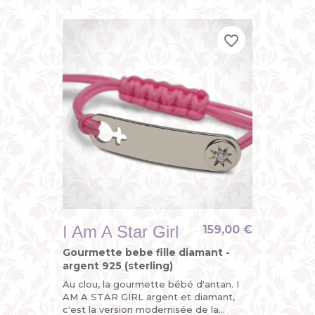
du bracelet identité bébé avec...
favorite_border
favorite_border
favorite_border
I Am A Star Girl
159,00 €
Gourmette bebe fille diamant -
argent 925 (sterling)
Au clou, la gourmette bébé d'antan. I
AM A STAR GIRL argent et diamant,
c'est la version modernisée de la