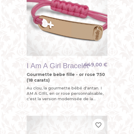
I Am A Girl Bracelet
649,00 €
Gourmette bebe fille - or rose 750
(18 carats)
Au clou, la gourmette bébé d'antan. I
AM A GIRL en or rose personnalisable,
c'est la version modernisée de la
gourmette enfant ou du bracelet
identité bébé avec son sigle...
favorite_border
favorite_border
favorite_border