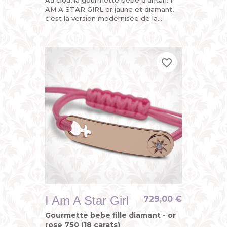
Au clou, la gourmette bébé d'antan. I
AM A STAR GIRL or jaune et diamant,
c'est la version modernisée de la
gourmette personnalisable enfant ou
du bracelet identité bébé avec...
favorite_border
favorite_border
favorite_border
I Am A Star Girl
729,00 €
Gourmette bebe fille diamant - or
rose 750 (18 carats)