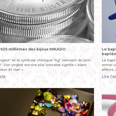
 925 millièmes des bijoux MIKADO
Le bapt
baptê
rgent" et le symbole chimique "Ag" viennent du latin
Le baptê
. Son origine encore plus lointaine signifie « blanc
entrer 
iteux et clair ».
ailleurs
enfant e
icle
Lire l'a
d'un con