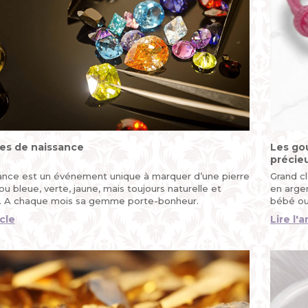
res de naissance
Les go
précie
ance est un événement unique à marquer d’une pierre
Grand cl
 ou bleue, verte, jaune, mais toujours naturelle et
en argen
. A chaque mois sa gemme porte-bonheur.
bébé ou
occasion
icle
Lire l'a
baptême