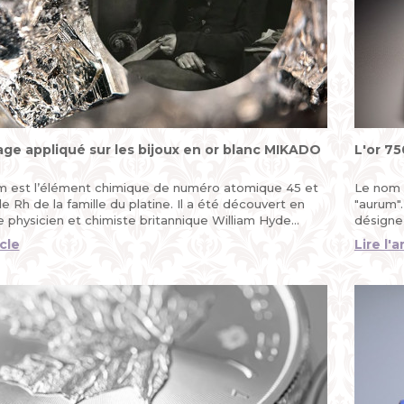
age appliqué sur les bijoux en or blanc MIKADO
L'or 75
m est l’élément chimique de numéro atomique 45 et
Le nom "
 Rh de la famille du platine. Il a été découvert en
"aurum".
e physicien et chimiste britannique William Hyde
désigne
..
rompre).
icle
Lire l'a