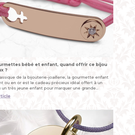
urmettes bébé et enfant, quand offrir ce bijou
ux ?
assique de la bijouterie-joaillerie, la gourmette enfant
t ou en or est le cadeau précieux idéal offert à un
 un très jeune enfant pour marquer une grande
 comme la naissance, le premier anniversaire, le
rticle
, la première communion...