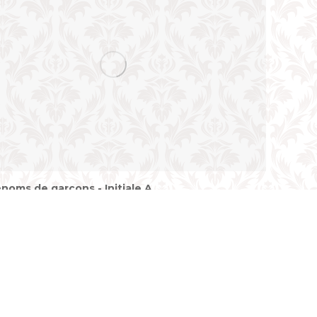
noms de garçons - Initiale A
 un prénom pour son enfant est l'une des première
bilité des parents à l'arrivée du bébé. En France, le
 prénom est libre mais doit respecter certaines règles
t au nom de l'intérêt de l'enfant...
rticle