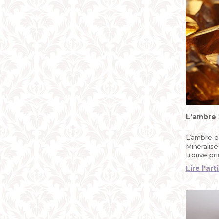
L'ambre 
L’ambre es
Minéralisé
trouve pri
baltique...
Lire l'art