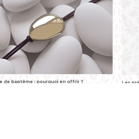
e de baptême : pourquoi en offrir ?
Les pré
déjà la trace de la dragée à l'époque romaine, lors de
Choisir
n confiseur du nom de Julius Dragatus l'aurait inventé
responsa
ptême du fils d'un patricien (aristocrate romain) après
choix du
identellement laissé tomber une amande dans une
notammen
icle
Lire l'a
el...