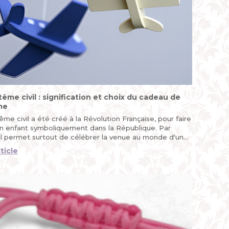
ême civil : signification et choix du cadeau de
me
me civil a été créé à la Révolution Française, pour faire
un enfant symboliquement dans la République. Par
, il permet surtout de célébrer la venue au monde d'un
t de lui donner un parrain et une marraine, en dehors
rticle
texte religieux...