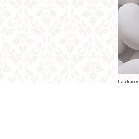
La dragé
On trouve 
laquelle u
pour le ba
avoir acc
Lire l'art
jarre de mi