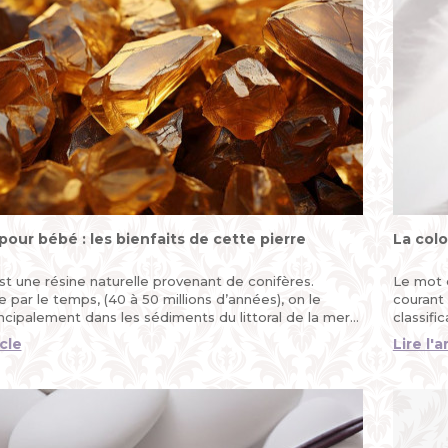
pour bébé : les bienfaits de cette pierre
La col
t une résine naturelle provenant de conifères.
Le mot 
e par le temps, (40 à 50 millions d’années), on le
courant
ncipalement dans les sédiments du littoral de la mer
classifi
culture 
icle
Lire l'a