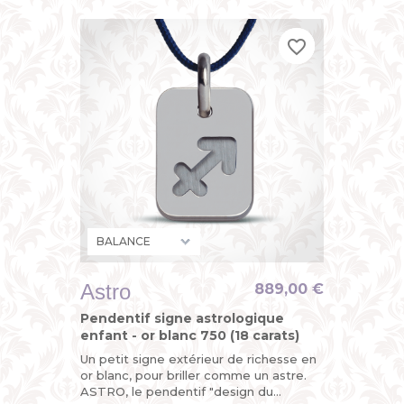
mais pas astronomique.
favorite_border
favorite_border
favorite_border
Astro
889,00 €
Pendentif signe astrologique
enfant - or blanc 750 (18 carats)
Un petit signe extérieur de richesse en
or blanc, pour briller comme un astre.
ASTRO, le pendentif "design du