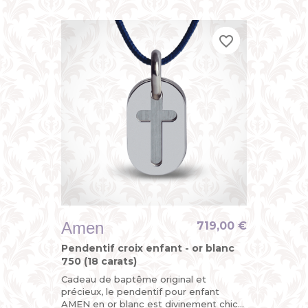
mini plaques militaires mobiles,...
favorite_border
favorite_border
favorite_border
Amen
719,00 €
Pendentif croix enfant - or blanc
750 (18 carats)
Cadeau de baptême original et
précieux, le pendentif pour enfant
AMEN en or blanc est divinement chic