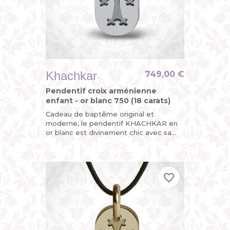
Khachkar
749,00 €
Pendentif croix arménienne
enfant - or blanc 750 (18 carats)
Cadeau de baptême original et
moderne, le pendentif KHACHKAR en
or blanc est divinement chic avec sa
croix arménienne découpée sur l’une
de ses plaques mobiles, la seconde...
favorite_border
favorite_border
favorite_border