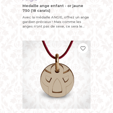
Medaille ange enfant - or jaune
750 (18 carats)
Avec la médaille ANGIE, offrez un ange
gardien précieux ! Mais comme les
anges n'ont pas de sexe, ce sera le
parfait cadeau de naissance ou de
baptême pour fille ou garçon....
favorite_border
favorite_border
favorite_border