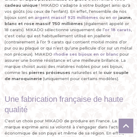
cadeau unique
! MIKADO s'adapte à votre budget ainsi qu'à
vos goûts (ou ceux de l'enfant). En effet, l'ensemble de nos
bijoux sont en
argent massif 925 millièmes
ou en
or
jaune,
blanc et rose massif 750 millièmes
(également appelé or
18 carats). MIKADO sélectionne uniquement de l’
or 18 carats
,
c'est celui qui est habituellement utilisé en joaillerie
(contrairement à l’or 9 carats qui contient moitié moins d’or
pur ou au plaqué or qui n’est qu’une pellicule d’or sur un métal
non précieux). MIAKDO
rhodie ses
bijoux en or blanc
pour
assurer une bonne résistance et une meilleure brillance. La
marque choisit aussi des matières nobles pour ses bijoux,
comme les
pierres précieuses
naturelles et le
cuir souple
de maroquinerie
(uniquement pour certains modèles).
Une fabrication française de haute
qualité
C'est un choix pour MIKADO de produire en France. La

marque exprime ainsi sa volonté à s'engager dans l'activité
économique de son pays et même de sa région. En effet,