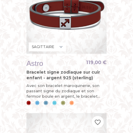
Astro
119,00 €
Bracelet signe zodiaque sur cuir
enfant - argent 925 (sterling)
Avec son bracelet maroquinerie, son
passant signe du zodiaque et son
fermoir boule en argent, le bracelet
ASTRO est démontable et évolutif.
Cerise
Bleu
Bleu
Bleu
Kaki
Mandarine
Horoscope du jour : vous êtes sur...
ciel
jean
lagon
favorite_border
favorite_border
favorite_border