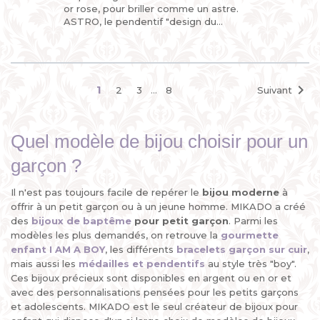
or rose, pour briller comme un astre.
ASTRO, le pendentif "design du
zodiaque" de MIKADO, un bijou original
pour enfant (petit garçon...

1
2
3
…
8
Suivant
Quel modèle de bijou choisir pour un
garçon ?
Il n'est pas toujours facile de repérer le
bijou moderne
à
offrir à un petit garçon ou à un jeune homme. MIKADO a créé
des
bijoux de baptême
pour petit garçon
. Parmi les
modèles les plus demandés, on retrouve la
gourmette
enfant I AM A BOY
, les différents
bracelets garçon sur cuir
,
mais aussi les
médailles
et
pendentifs
au style très "boy".
Ces bijoux précieux sont disponibles en argent ou en or et
avec des personnalisations pensées pour les petits garçons
et adolescents. MIKADO est le seul créateur de bijoux pour