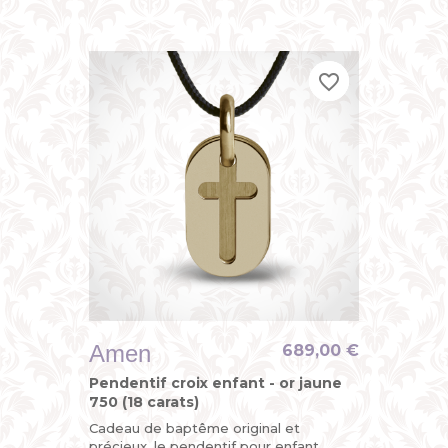
avec sa croix découpée sur l’une de ses
plaques mobiles, la seconde...
favorite_border
favorite_border
favorite_border
Amen
689,00 €
Pendentif croix enfant - or jaune
750 (18 carats)
Cadeau de baptême original et
précieux, le pendentif pour enfant