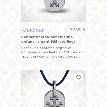
Khachkar
79,00 €
Pendentif croix arménienne
enfant - argent 925 (sterling)
Cadeau de baptême original et
moderne, le pendentif KHACHKAR en
argent est divinement chic avec sa
croix arménienne découpée sur l’une
de ses plaques mobiles, la seconde...
favorite_border
favorite_border
favorite_border