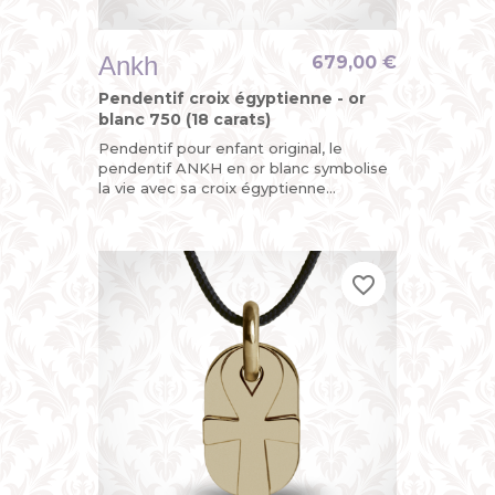
Ankh
679,00 €
Pendentif croix égyptienne - or
blanc 750 (18 carats)
Pendentif pour enfant original, le
pendentif ANKH en or blanc symbolise
la vie avec sa croix égyptienne
découpée mobile et sa plaque arrière
personnalisable au dos avec une...
favorite_border
favorite_border
favorite_border