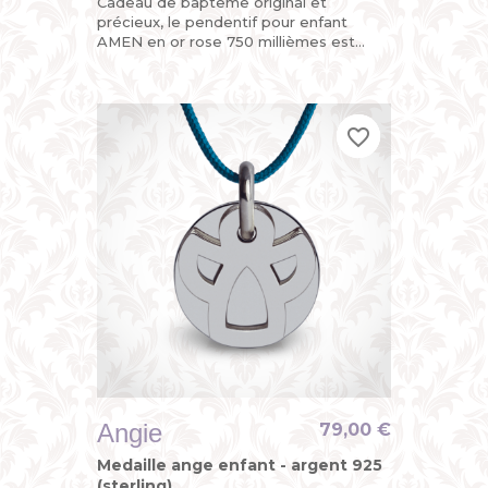
Cadeau de baptême original et
précieux, le pendentif pour enfant
AMEN en or rose 750 millièmes est
divinement chic avec sa croix
découpée sur l’une de ses plaques
mobiles, la...
favorite_border
favorite_border
favorite_border
Angie
79,00 €
Medaille ange enfant - argent 925
(sterling)