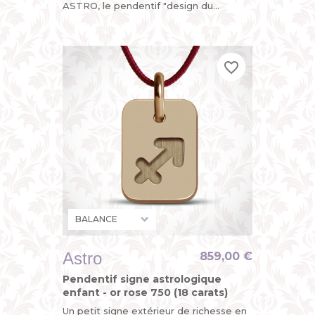
ASTRO, le pendentif "design du
zodiaque" de MIKADO, un bijou original
pour enfant (petit garçon...
favorite_border
favorite_border
favorite_border
Astro
859,00 €
Pendentif signe astrologique
enfant - or rose 750 (18 carats)
Un petit signe extérieur de richesse en