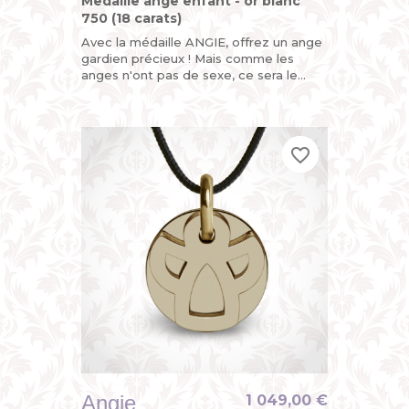
Medaille ange enfant - or blanc
750 (18 carats)
Avec la médaille ANGIE, offrez un ange
gardien précieux ! Mais comme les
anges n'ont pas de sexe, ce sera le
parfait cadeau de naissance ou de
baptême pour fille ou garçon....
favorite_border
favorite_border
favorite_border
Angie
1 049,00 €