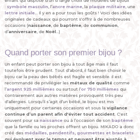
enfant qui dispose d'un si large choix de modèles de bijoux
:
symbole masculin
, l’
ancre marine
, la
plaque militaire
, une
lettre initiale
... Il y en a pour tous les goûts ! Voici des idées
originales de cadeaux qui pourront s'offrir à de nombreuses
occasions (
naissance
, de
baptême
, de
communion
,
d’
anniversaire
, de
Noël
...)
Quand porter son premier bijou ?
Un enfant peut porter son bijou à tout âge mais il faut
toutefois être prudent. Tout d'abord, il faut bien choisir le
bijou car la peau des bébés est fragile et sensible. il est
recommandé de privilégier les
métaux de qualité
comme
l’
argent 925 millièmes
ou surtout l’
or 750 millièmes
qui
contrairement aux autres matières provoquent très peu
d'allergies. Lorsqu’il s’agit d’un bébé, le bijou est mis
uniquement pour certaines occasions et sous la
vigilance
continue d’un parent
afin d'éviter tout accident
. C'est
souvent pour sa
naissance
ou à l’occasion de son
baptême
que la famille ou les proches offrent un bijou. MIKADO a donc
créé des
médailles
,
pendentifs
,
gourmettes et bracelets
qui évoluent avec le temps et peuvent être ajustés à