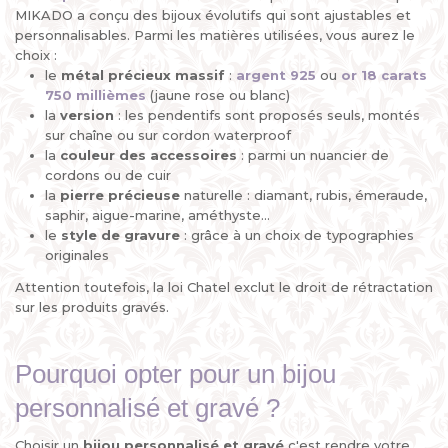
MIKADO a conçu des bijoux évolutifs qui sont ajustables et
personnalisables. Parmi les matières utilisées, vous aurez le
choix :
le
métal précieux
massif
:
argent 925
ou
or 18 carats
750 millièmes
(jaune rose ou blanc)
la
version
: les pendentifs sont proposés seuls, montés
sur chaîne ou sur cordon waterproof
la
couleur des accessoires
: parmi un nuancier de
cordons ou de cuir
la
pierre
précieuse
naturelle : diamant, rubis, émeraude,
saphir, aigue-marine, améthyste...
le
style de gravure
: grâce à un choix de typographies
originales
Attention toutefois, la loi Chatel exclut le droit de rétractation
sur les produits gravés.
Pourquoi opter pour un bijou
personnalisé et gravé ?
Choisir un
bijou personnalisé et gravé
c'est rendre votre