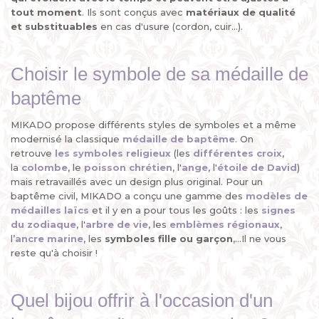
tout moment
. Ils sont conçus avec
matériaux de qualité
et substituables
en cas d'usure (cordon, cuir...).
Choisir le symbole de sa médaille de
baptême
MIKADO propose différents styles de symboles et a même
modernisé la classique
médaille de baptême
. On
retrouve
les
symboles religieux
(les
différentes croix
,
la
colombe
, le
poisson chrétien
, l'
ange
, l'
étoile de David
)
mais retravaillés avec un design plus original. Pour un
baptême civil, MIKADO a conçu une gamme des
modèles de
médailles laïcs
et il y en a pour tous les goûts : les
signes
du zodiaque
, l'
arbre de vie
, les
emblèmes régionaux
,
l’
ancre marine
, les
symboles fille ou garçon
,...Il ne vous
reste qu'à choisir !
Quel bijou offrir à l'occasion d'un