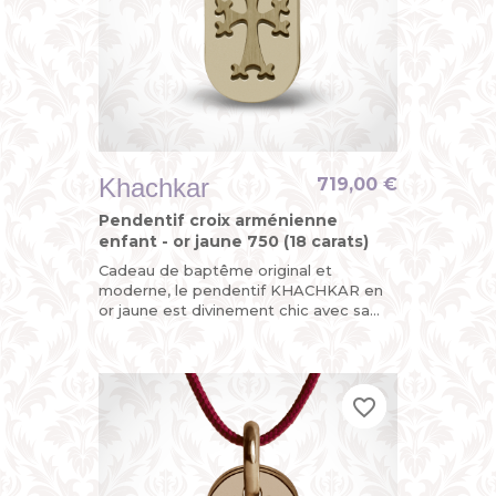
Khachkar
719,00 €
Pendentif croix arménienne
enfant - or jaune 750 (18 carats)
Cadeau de baptême original et
moderne, le pendentif KHACHKAR en
or jaune est divinement chic avec sa
croix arménienne découpée sur l’une
de ses plaques mobiles, la seconde...
favorite_border
favorite_border
favorite_border