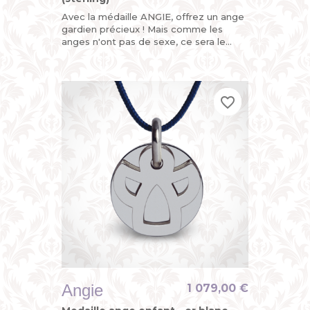
Avec la médaille ANGIE, offrez un ange
gardien précieux ! Mais comme les
anges n'ont pas de sexe, ce sera le
parfait cadeau de naissance ou de
baptême pour fille ou garçon....
favorite_border
favorite_border
favorite_border
Angie
1 079,00 €