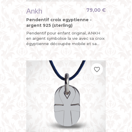
Ankh
79,00 €
Pendentif croix egyptienne -
argent 925 (sterling)
Pendentif pour enfant original, ANKH
en argent symbolise la vie avec sa croix
égyptienne découpée mobile et sa
plaque arrière personnalisable au dos
avec une gravure. Un...
favorite_border
favorite_border
favorite_border