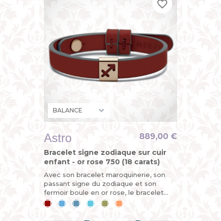
favorite_border
favorite_border
favorite_border
Astro
889,00 €
Bracelet signe zodiaque sur cuir
enfant - or rose 750 (18 carats)
Avec son bracelet maroquinerie, son
passant signe du zodiaque et son
fermoir boule en or rose, le bracelet
ASTRO est évolutif. Horoscope du jour :
Cerise
Bleu
Bleu
Bleu
Kaki
Mandarine
vous êtes sur le point de...
ciel
jean
lagon