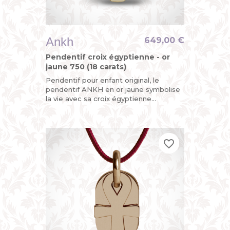
Ankh
649,00 €
Pendentif croix égyptienne - or
jaune 750 (18 carats)
Pendentif pour enfant original, le
pendentif ANKH en or jaune symbolise
la vie avec sa croix égyptienne
découpée mobile et sa plaque arrière
personnalisable au dos avec une...
favorite_border
favorite_border
favorite_border