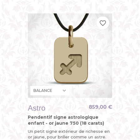
zodiaque" de MIKADO, un bijou original
pour enfant (petit garçon...
favorite_border
favorite_border
favorite_border
Astro
859,00 €
Pendentif signe astrologique
enfant - or jaune 750 (18 carats)
Un petit signe extérieur de richesse en
or jaune, pour briller comme un astre.