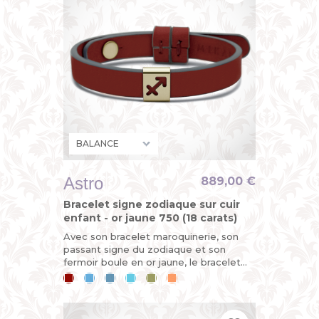
Astro
889,00 €
Bracelet signe zodiaque sur cuir
enfant - or jaune 750 (18 carats)
Avec son bracelet maroquinerie, son
passant signe du zodiaque et son
fermoir boule en or jaune, le bracelet
ASTRO est évolutif. Horoscope du jour :
Cerise
Bleu
Bleu
Bleu
Kaki
Mandarine
vous êtes sur le point de...
ciel
jean
lagon