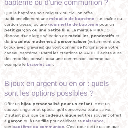
baptême ou d'une communion ?
Que le baptême soit religieux ou civil, on offre
traditionnellement une
médaille de baptême
(sur chaîne ou
cordon tressé) ou une
gourmette de baptême
pour un
petit garçon ou une petite fille.
La marque MIKADO
dispose d'une large sélection de
médailles, pendentifs
et
de
bracelets
modernes à personnaliser
(notamment des
bijoux avec gravures) qui vont donner de l'originalité à votre
cadeau baptême ! Parmi les créations MIKADO, il existe aussi
des modèles pensés pour une communion, comme par
exemple le
bracelet cuir
.
Bijoux en argent ou en or : quels
sont les options possibles ?
Offrir un
bijou personnalisé pour un enfant
, c'est un
cadeau singulier et spécial qu'il conservera toute sa vie.
D'autant plus que ce
cadeau unique
est très souvent offert
à
garçon
ou à une
fille
pour célébrer sa
naissance
,
son
baptême ou communion
. C’est pour cette raison que