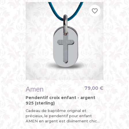
favorite_border
favorite_border
favorite_border
Amen
79,00 €
Pendentif croix enfant - argent
925 (sterling)
Cadeau de baptême original et
précieux, le pendentif pour enfant
AMEN en argent est divinement chic
avec sa croix découpée sur l’une de ses