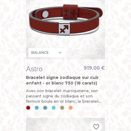
Astro
919,00 €
Bracelet signe zodiaque sur cuir
enfant - or blanc 750 (18 carats)
Avec son bracelet maroquinerie, son
passant signe du zodiaque et son
fermoir boule en or blanc, le bracelet
ASTRO est évolutif. Horoscope du jour :
Cerise
Bleu
Bleu
Bleu
Kaki
Mandarine
vous êtes sur le point de...
ciel
jean
lagon
favorite_border
favorite_border
favorite_border