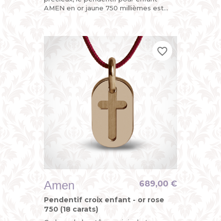
AMEN en or jaune 750 millièmes est
divinement chic avec sa croix
découpée sur l’une de ses plaques
mobiles,...
favorite_border
favorite_border
favorite_border
Amen
689,00 €
Pendentif croix enfant - or rose
750 (18 carats)