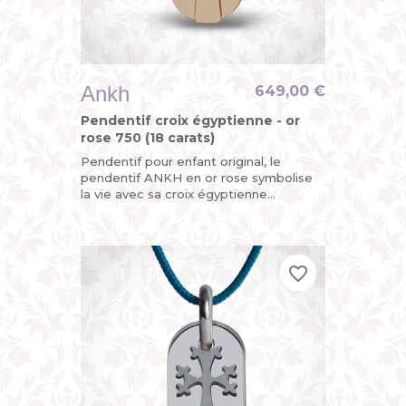
Ankh
649,00 €
Pendentif croix égyptienne - or
rose 750 (18 carats)
Pendentif pour enfant original, le
pendentif ANKH en or rose symbolise
la vie avec sa croix égyptienne
découpée mobile et sa plaque arrière
personnalisable au dos avec une...
favorite_border
favorite_border
favorite_border