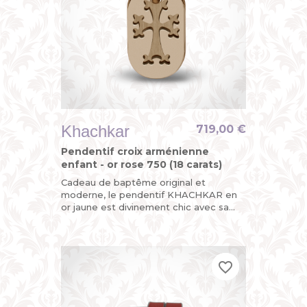
Khachkar
719,00 €
Pendentif croix arménienne
enfant - or rose 750 (18 carats)
Cadeau de baptême original et
moderne, le pendentif KHACHKAR en
or jaune est divinement chic avec sa
croix arménienne découpée sur l’une
de ses plaques mobiles, la seconde...
favorite_border
favorite_border
favorite_border