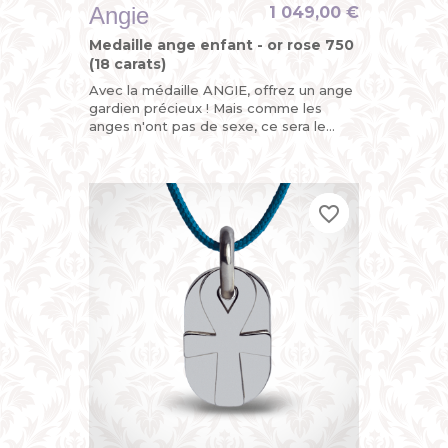
Angie
1 049,00 €
Medaille ange enfant - or rose 750
(18 carats)
Avec la médaille ANGIE, offrez un ange
gardien précieux ! Mais comme les
anges n'ont pas de sexe, ce sera le
parfait cadeau de naissance ou de
baptême pour fille ou garçon....
favorite_border
favorite_border
favorite_border