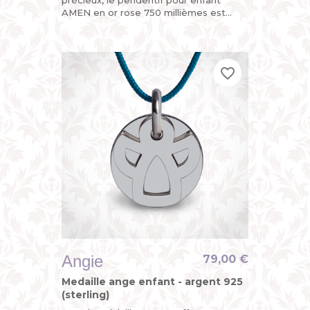
précieux, le pendentif pour enfant
AMEN en or rose 750 millièmes est
divinement chic avec sa croix
découpée sur l’une de ses plaques
mobiles, la...
favorite_border
favorite_border
favorite_border
Angie
79,00 €
Medaille ange enfant - argent 925
(sterling)