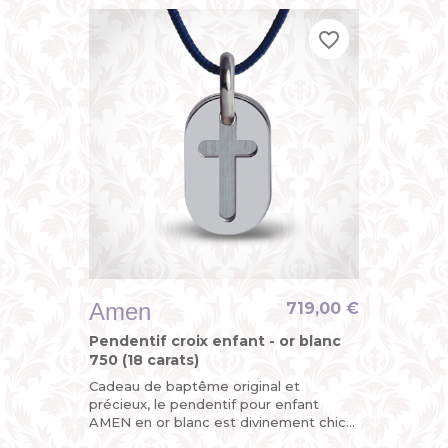
favorite_border
favorite_border
favorite_border
Amen
719,00 €
Pendentif croix enfant - or blanc
750 (18 carats)
Cadeau de baptême original et
précieux, le pendentif pour enfant
AMEN en or blanc est divinement chic
avec sa croix découpée sur l’une de ses