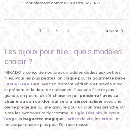
doublement comme un astre. ASTRO
STAR, le pendentif "design du
zodiaque" de MIKADO, astrologique,...

1
2
3
…
7
Suivant
Les bijoux pour fille : quels modèles
choisir ?
MIKADO a conçu de nombreux modèles dédiés aux petites
filles. Pour les plus petites, on craque pour la gourmette bébé
I AM A STAR GIRL
avec un diamant véritable et gravée avec
le prénom et la date de naissance. Pour une fillette plus
grande, on pourra plutôt choisir un
joli pendentif avec sa
chaîne ou son cordon qui sera à personnaliser
avec une
pierre précieuse ou une gravure pour un look très branché. On
aime les symboles "girly "comme le
sigle féminin
, le
cœur
,
l’
ange
, la
baguette magique
, l’
arbre de vie
, les
croix
... et
on craque encore plus pour l'or rose massif.