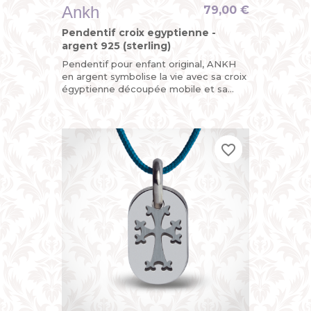
Ankh
79,00 €
Pendentif croix egyptienne -
argent 925 (sterling)
Pendentif pour enfant original, ANKH
en argent symbolise la vie avec sa croix
égyptienne découpée mobile et sa
plaque arrière personnalisable au dos
avec une gravure. Un...
favorite_border
favorite_border
favorite_border