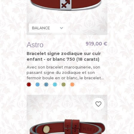
Astro
919,00 €
Bracelet signe zodiaque sur cuir
enfant - or blanc 750 (18 carats)
Avec son bracelet maroquinerie, son
passant signe du zodiaque et son
fermoir boule en or blanc, le bracelet
ASTRO est évolutif. Horoscope du jour :
Cerise
Bleu
Bleu
Bleu
Kaki
Mandarine
vous êtes sur le point de...
ciel
jean
lagon
favorite_border
favorite_border
favorite_border