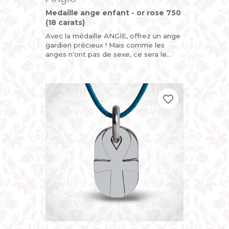
Medaille ange enfant - or rose 750
(18 carats)
Avec la médaille ANGIE, offrez un ange
gardien précieux ! Mais comme les
anges n'ont pas de sexe, ce sera le
parfait cadeau de naissance ou de
baptême pour fille ou garçon....
favorite_border
favorite_border
favorite_border