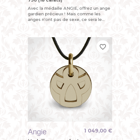
750 (18 carats)
Avec la médaille ANGIE, offrez un ange
gardien précieux ! Mais comme les
anges n'ont pas de sexe, ce sera le
parfait cadeau de naissance ou de
baptême pour fille ou garçon....
favorite_border
favorite_border
favorite_border
Angie
1 049,00 €