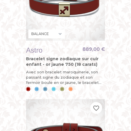
Astro
889,00 €
Bracelet signe zodiaque sur cuir
enfant - or jaune 750 (18 carats)
Avec son bracelet maroquinerie, son
passant signe du zodiaque et son
fermoir boule en or jaune, le bracelet
ASTRO est évolutif. Horoscope du jour :
Cerise
Bleu
Bleu
Bleu
Kaki
Mandarine
vous êtes sur le point de...
ciel
jean
lagon
favorite_border
favorite_border
favorite_border