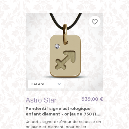
STAR, le pendentif "design du
zodiaque" de MIKADO, astrologique,...
favorite_border
favorite_border
favorite_border
Astro Star
939,00 €
Pendentif signe astrologique
enfant diamant - or jaune 750 (18
carats)
Un petit signe extérieur de richesse en
or jaune et diamant, pour briller