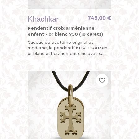
Khachkar
749,00 €
Pendentif croix arménienne
enfant - or blanc 750 (18 carats)
Cadeau de baptême original et
moderne, le pendentif KHACHKAR en
or blanc est divinement chic avec sa
croix arménienne découpée sur l’une
de ses plaques mobiles, la seconde...
favorite_border
favorite_border
favorite_border