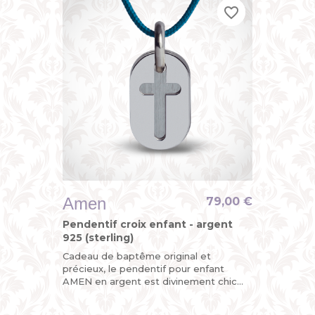
favorite_border
favorite_border
favorite_border
Amen
79,00 €
Pendentif croix enfant - argent
925 (sterling)
Cadeau de baptême original et
précieux, le pendentif pour enfant
AMEN en argent est divinement chic
avec sa croix découpée sur l’une de ses
mini plaques militaires mobiles,...