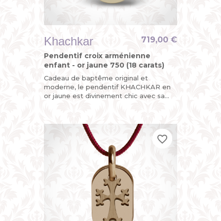
Khachkar
719,00 €
Pendentif croix arménienne
enfant - or jaune 750 (18 carats)
Cadeau de baptême original et
moderne, le pendentif KHACHKAR en
or jaune est divinement chic avec sa
croix arménienne découpée sur l’une
de ses plaques mobiles, la seconde...
favorite_border
favorite_border
favorite_border