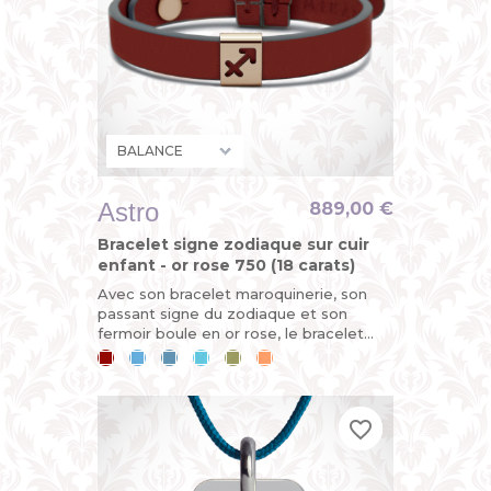
Astro
889,00 €
Bracelet signe zodiaque sur cuir
enfant - or rose 750 (18 carats)
Avec son bracelet maroquinerie, son
passant signe du zodiaque et son
fermoir boule en or rose, le bracelet
ASTRO est évolutif. Horoscope du jour :
Cerise
Bleu
Bleu
Bleu
Kaki
Mandarine
vous êtes sur le point de...
ciel
jean
lagon
favorite_border
favorite_border
favorite_border