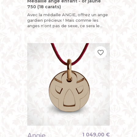
Medaille ange enfant - or jaune
750 (18 carats)
Avec la médaille ANGIE, offrez un ange
gardien précieux ! Mais comme les
anges n'ont pas de sexe, ce sera le
parfait cadeau de naissance ou de
baptême pour fille ou garçon....
favorite_border
favorite_border
favorite_border
Angie
1 049,00 €