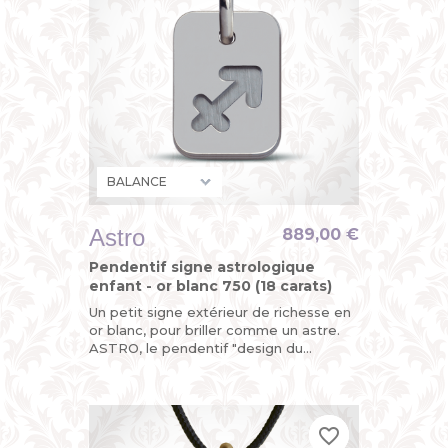
Astro
889,00 €
Pendentif signe astrologique
enfant - or blanc 750 (18 carats)
Un petit signe extérieur de richesse en
or blanc, pour briller comme un astre.
ASTRO, le pendentif "design du
zodiaque" de MIKADO, un bijou original
pour enfant (petit garçon...
favorite_border
favorite_border
favorite_border