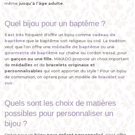
même
jusqu’à l’âge adulte
.
Quel bijou pour un baptême ?
Il est très fréquent d'offrir un bijou comme
cadeau de
baptême
que le baptême soit religieux ou civil. La tradition
veut que l'on offre une
médaille de baptême
ou une
gourmette de baptême
sur chaîne ou cordon tressé, pour
un
garçon ou une fille.
MIKADO propose un choix important
de
médailles
et de
bracelets
originaux et
personnalisables
qui vont apporter du style ! Pour un bijou
de communion, on optera pour un modèle de
bracelet sur
cuir.
Quels sont les choix de matières
possibles pour personnaliser un
bijou ?
Opter pour un
bijou pour enfant personnalisé
, c'est offrir