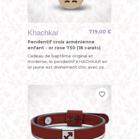
Khachkar
719,00 €
Pendentif croix arménienne
enfant - or rose 750 (18 carats)
Cadeau de baptême original et
moderne, le pendentif KHACHKAR en
or jaune est divinement chic avec sa
croix arménienne découpée sur l’une
de ses plaques mobiles, la seconde...
favorite_border
favorite_border
favorite_border