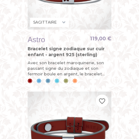
Astro
119,00 €
Bracelet signe zodiaque sur cuir
enfant - argent 925 (sterling)
Avec son bracelet maroquinerie, son
passant signe du zodiaque et son
fermoir boule en argent, le bracelet
ASTRO est démontable et évolutif.
Cerise
Bleu
Bleu
Bleu
Kaki
Mandarine
Horoscope du jour : vous êtes sur...
ciel
jean
lagon
favorite_border
favorite_border
favorite_border