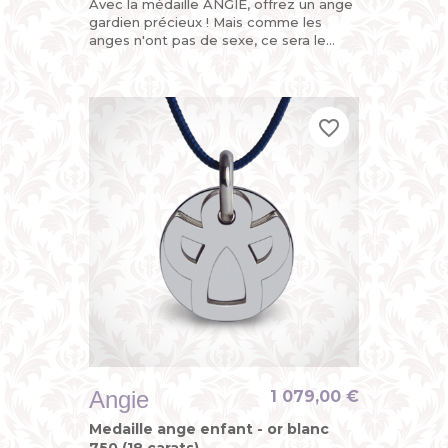
Avec la médaille ANGIE, offrez un ange
gardien précieux ! Mais comme les
anges n'ont pas de sexe, ce sera le
parfait cadeau de naissance ou de
baptême pour fille ou garçon....
favorite_border
favorite_border
favorite_border
Angie
1 079,00 €
Medaille ange enfant - or blanc