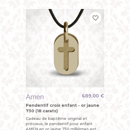
plaques mobiles, la seconde...
favorite_border
favorite_border
favorite_border
Amen
689,00 €
Pendentif croix enfant - or jaune
750 (18 carats)
Cadeau de baptême original et
précieux, le pendentif pour enfant
AMEN en or jaune 750 millièmes est