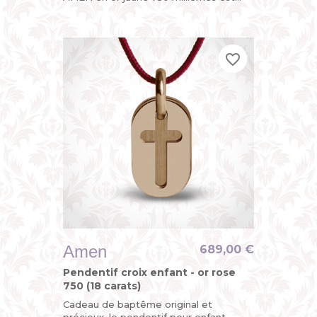
divinement chic avec sa croix
découpée sur l’une de ses plaques
mobiles,...
favorite_border
favorite_border
favorite_border
Amen
689,00 €
Pendentif croix enfant - or rose
750 (18 carats)
Cadeau de baptême original et