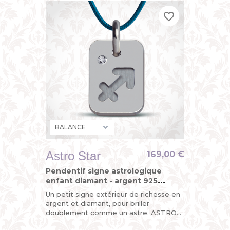
favorite_border
favorite_border
favorite_border
Astro Star
169,00 €
Pendentif signe astrologique
enfant diamant - argent 925
(sterling)
Un petit signe extérieur de richesse en
argent et diamant, pour briller
doublement comme un astre. ASTRO
STAR, le pendentif "design du