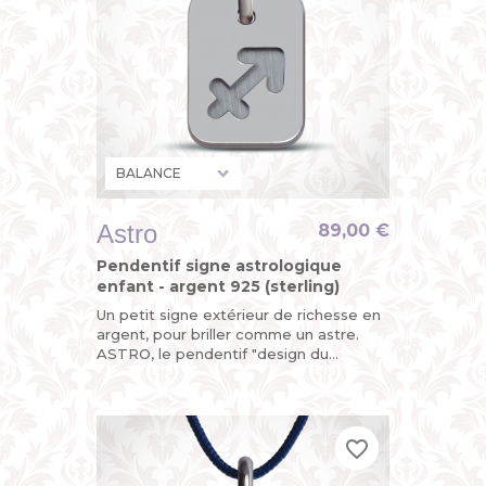
Astro
89,00 €
Pendentif signe astrologique
enfant - argent 925 (sterling)
Un petit signe extérieur de richesse en
argent, pour briller comme un astre.
ASTRO, le pendentif "design du
zodiaque" de MIKADO, astrologique,
mais pas astronomique.
favorite_border
favorite_border
favorite_border