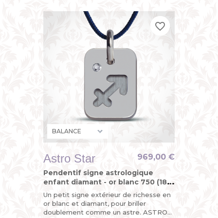
zodiaque" de MIKADO, astrologique,
mais...
favorite_border
favorite_border
favorite_border
Astro Star
969,00 €
Pendentif signe astrologique
enfant diamant - or blanc 750 (18
carats)
Un petit signe extérieur de richesse en
or blanc et diamant, pour briller
doublement comme un astre. ASTRO