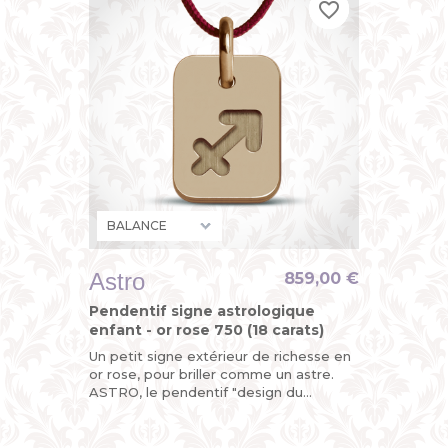
favorite_border
favorite_border
favorite_border
Astro
859,00 €
Pendentif signe astrologique
enfant - or rose 750 (18 carats)
Un petit signe extérieur de richesse en
or rose, pour briller comme un astre.
ASTRO, le pendentif "design du
zodiaque" de MIKADO, un bijou original
pour enfant (petit garçon...