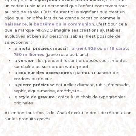
un cadeau unique et personnel que l'enfant conservera tout
au long de sa vie. C’est d’autant plus signifiant que c'est un
bijou que l'on offre lors d'une grande occasion comme la
naissance
, le
baptême ou la communion
. C’est pour cela
que la marque MIKADO imagine ses créations ajustables,
évolutives et bien sûr personnalisables. Il est possible de
sélectionner :
le
métal précieux
massif
:
argent 925
ou
or 18 carats
750 millièmes
(jaune rose ou blanc)
la
version
: les pendentifs sont proposés seuls, montés
sur chaîne ou sur cordon waterproof
la
couleur des accessoires
: parmi un nuancier de
cordons ou de cuir
la
pierre
précieuse
naturelle : diamant, rubis, émeraude,
saphir, aigue-marine, améthyste...
le
style de gravure
: grâce à un choix de typographies
originales
Attention toutefois, la loi Chatel exclut le droit de rétractation
sur les produits gravés.