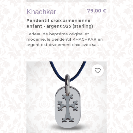
Khachkar
79,00 €
Pendentif croix arménienne
enfant - argent 925 (sterling)
Cadeau de baptême original et
moderne, le pendentif KHACHKAR en
argent est divinement chic avec sa
croix arménienne découpée sur l’une
de ses plaques mobiles, la seconde...
favorite_border
favorite_border
favorite_border