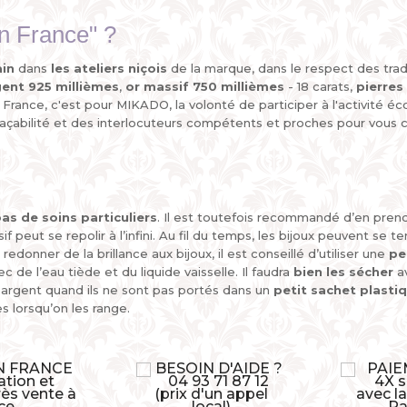
in France" ?
ain
dans
les ateliers niçois
de la marque, dans le respect des trad
gent 925 millièmes
,
or massif 750 millièmes
- 18 carats,
pierre
n France, c'est pour MIKADO, la volonté de participer à l'activité 
açabilité et des interlocuteurs compétents et proches pour vous co
as de soins particuliers
. Il est toutefois recommandé d’en prendr
if peut se repolir à l’infini. Au fil du temps, les bijoux peuvent se te
r redonner de la brillance aux bijoux, il est conseillé d’utiliser une
pe
c de l’eau tiède et du liquide vaisselle. Il faudra
bien les sécher
av
n argent quand ils ne sont pas portés dans un
petit sachet plasti
s lorsqu’on les range.