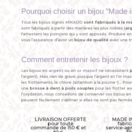
Pourquoi choisir un bijou "Made 
Tous les bijoux signés MIKADO
sont fabriqués à la m
sont fabriqués à partir des matières les plus nobles (
ar
l'attestent les poinçons qui y sont apposés. Produire e
vous l’assurance d’avoir un
bijou de qualité
avec une tr
Comment entretenir les bijoux ?
Les bijoux
en argent
ou en
or massif
ne nécessitent
p
l’argent). Mais rien de grave, puisque l’argent et l’or mass
les frottements, le chlore (attention à la piscine !)... Pou
une
brosse à dent à poils souples
pour les frotter ave
l’oxydation, nous conseillons de conserver vos bijoux e
peuvent facilement s'abîmer si elles ne sont pas fermée