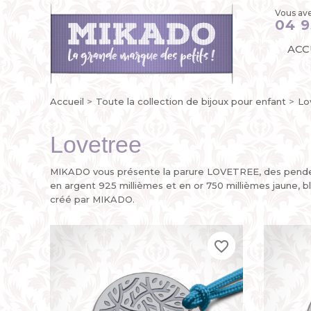
Vous ave
04 9
ACC
Accueil
Toute la collection de bijoux pour enfant
Lo
Lovetree
MIKADO vous présente la parure LOVETREE, des pendent
en argent 925 millièmes et en or 750 millièmes jaune, 
créé par MIKADO.
favorite_border
favorite_border
favorite_border