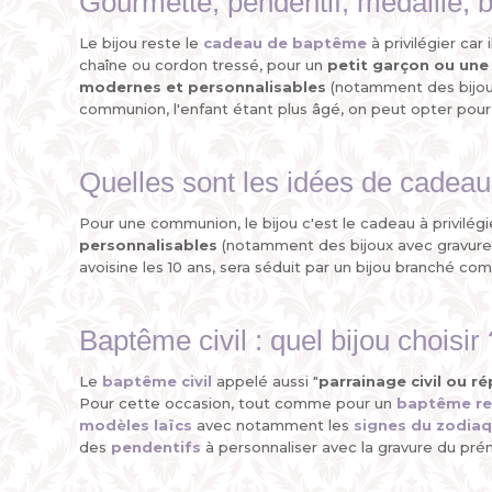
Gourmette, pendentif, médaille, 
Le bijou reste le
cadeau de baptême
à privilégier car
chaîne ou cordon tressé, pour un
petit garçon ou une p
modernes et personnalisables
(notamment des bijoux 
communion, l'enfant étant plus âgé, on peut opter pou
Quelles sont les idées de cade
Pour une communion, le bijou c'est le cadeau à privilé
personnalisables
(notamment des bijoux avec gravures)
avoisine les 10 ans, sera séduit par un bijou branché c
Baptême civil : quel bijou choisir 
Le
baptême civil
appelé aussi "
parrainage civil ou ré
Pour cette occasion, tout comme pour un
baptême re
modèles laïcs
avec notamment les
signes du zodiaq
des
pendentifs
à personnaliser avec la gravure du prén