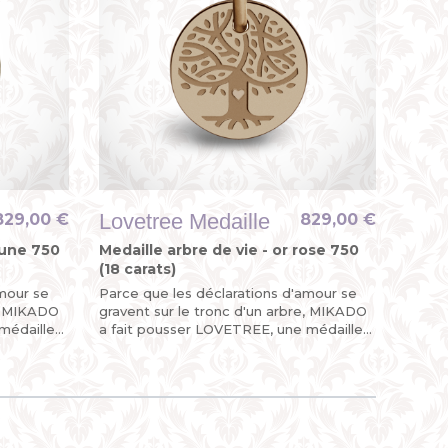
Lovetree Medaille
829,00 €
829,00 €
jaune 750
Medaille arbre de vie - or rose 750
(18 carats)
amour se
Parce que les déclarations d'amour se
e, MIKADO
gravent sur le tronc d'un arbre, MIKADO
médaille
a fait pousser LOVETREE, une médaille
n
arbre de vie en or rose pour un
évènement précieux !