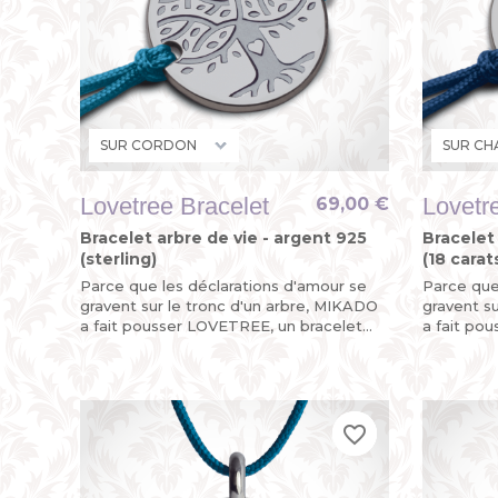
Lovetree Bracelet
Lovetr
69,00 €
Bracelet arbre de vie - argent 925
Bracelet 
(sterling)
(18 carat
Parce que les déclarations d'amour se
Parce que
gravent sur le tronc d'un arbre, MIKADO
gravent s
a fait pousser LOVETREE, un bracelet
a fait po
arbre de vie en argent massif pour un
arbre de v
baptême précieux !
baptême p
favorite_border
favorite_border
favorite_border