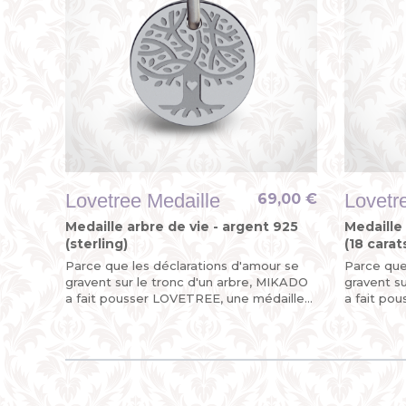
Lovetree Medaille
Lovetr
69,00 €
Medaille arbre de vie - argent 925
Medaille 
(sterling)
(18 carat
Parce que les déclarations d'amour se
Parce que
gravent sur le tronc d'un arbre, MIKADO
gravent s
a fait pousser LOVETREE, une médaille
a fait po
arbre de vie en argent massif pour un
arbre de v
évènement précieux...
évènement 