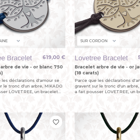
ee Bracelet
Lovetree Bracelet
619,00 €
arbre de vie - or blanc 750
Bracelet arbre de vie - or 
s)
(18 carats)
 les déclarations d'amour se
Parce que les déclarations d'
ur le tronc d'un arbre, MIKADO
gravent sur le tronc d'un arbr
usser LOVETREE, un bracelet
a fait pousser LOVETREE, un b
ie en or blanc pour un
arbre de vie en or jaune pour u
récieux !
baptême précieux !
favorite_border
favorite_border
favorite_border