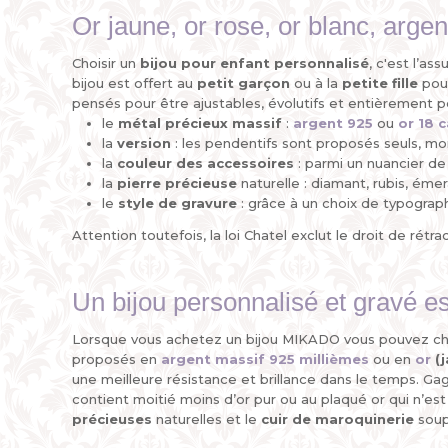
Or jaune, or rose, or blanc, argent
Choisir un
bijou pour enfant personnalisé
, c'est l’as
bijou est offert au
petit garçon
ou à la
petite fille
pou
pensés pour être ajustables, évolutifs et entièrement pe
le
métal précieux
massif
:
argent 925
ou
or 18 
la
version
: les pendentifs sont proposés seuls, m
la
couleur des accessoires
: parmi un nuancier de
la
pierre
précieuse
naturelle : diamant, rubis, éme
le
style de gravure
: grâce à un choix de typograph
Attention toutefois, la loi Chatel exclut le droit de rétra
Un bijou personnalisé et gravé es
Lorsque vous achetez un bijou MIKADO vous pouvez choisi
proposés en
argent massif 925 millièmes
ou en
or
(j
une meilleure résistance et brillance dans le temps. Gage
contient moitié moins d’or pur ou au plaqué or qui n’est 
précieuses
naturelles et le
cuir de maroquinerie
soup