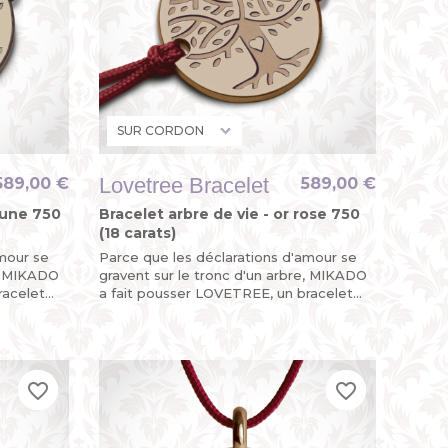
Lovetree Bracelet
589,00 €
589,00 €
jaune 750
Bracelet arbre de vie - or rose 750
(18 carats)
amour se
Parce que les déclarations d'amour se
e, MIKADO
gravent sur le tronc d'un arbre, MIKADO
racelet
a fait pousser LOVETREE, un bracelet
n
arbre de vie en or rose pour un baptême
précieux !
favorite_border
favorite_border
favorite_border
favorite_border
favorite_border
favorite_border