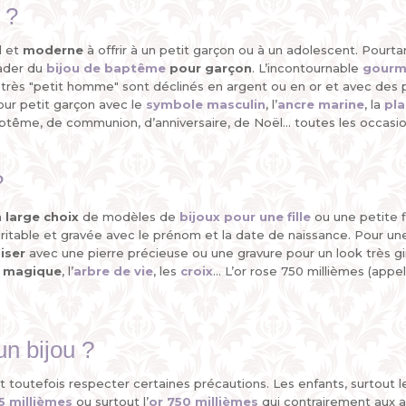
 ?
l
et
moderne
à offrir à un petit garçon ou à un adolescent. Pourtan
eader du
bijou de baptême
pour garçon
. L’incontournable
gourm
 très "petit homme" sont déclinés en argent ou en or et avec des
pour petit garçon avec le
symbole masculin
, l’
ancre marine
, la
pla
ptême, de communion, d’anniversaire, de Noël... toutes les occasi
?
n
large choix
de modèles de
bijoux pour une fille
ou une petite f
itable et gravée avec le prénom et la date de naissance. Pour une fi
iser
avec une pierre précieuse ou une gravure pour un look très girl
 magique
, l’
arbre de vie
, les
croix
... L’or rose 750 millièmes (appe
un bijou ?
faut toutefois respecter certaines précautions. Les enfants, surtout 
5 millièmes
ou surtout l’
or 750 millièmes
qui contrairement aux au