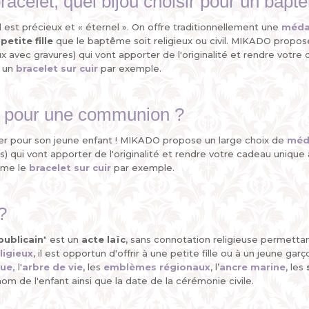
bracelet, quel bijou choisir pour un b
 il est précieux et « éternel ». On offre traditionnellement une
méda
etite fille
que le baptême soit religieux ou civil. MIKADO propos
avec gravures) qui vont apporter de l'originalité et rendre votre
r un
bracelet sur cuir
par exemple.
au pour une communion ?
gier pour son jeune enfant ! MIKADO propose un large choix de
méda
 qui vont apporter de l'originalité et rendre votre cadeau unique
omme le
bracelet sur cuir
par exemple.
?
publicain
" est un
acte laïc
, sans connotation religieuse permettan
ligieux
, il est opportun d'offrir à une petite fille ou à un jeune 
ue,
l'
arbre de vie
, les
emblèmes régionaux
, l’
ancre marine
, les
om de l'enfant ainsi que la date de la cérémonie civile.