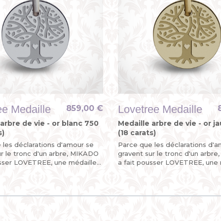
ee Medaille
Lovetree Medaille
859,00 €
arbre de vie - or blanc 750
Medaille arbre de vie - or 
s)
(18 carats)
 les déclarations d'amour se
Parce que les déclarations d'
ur le tronc d'un arbre, MIKADO
gravent sur le tronc d'un arbr
usser LOVETREE, une médaille
a fait pousser LOVETREE, une 
ie en or blanc pour un
arbre de vie en or jaune pour u
précieux !...
évènement précieux !...