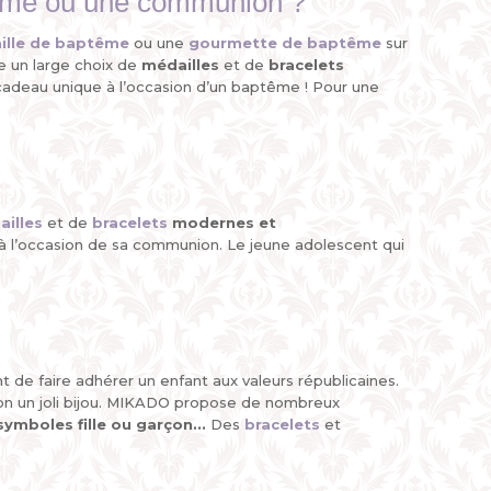
aptême ou une communion ?
ille de baptême
ou une
gourmette de baptême
sur
e un large choix de
médailles
et de
bracelets
 cadeau unique à l’occasion d’un baptême ! Pour une
illes
et de
bracelets
modernes et
 à l’occasion de sa communion. Le jeune adolescent qui
t de faire adhérer un enfant aux valeurs républicaines.
garçon un joli bijou. MIKADO propose de nombreux
symboles fille ou garçon...
Des
bracelets
et