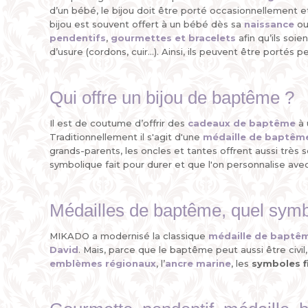
d’un bébé, le bijou doit être porté occasionnellement e
bijou est souvent offert à un bébé dès sa
naissance
ou
pendentifs
,
gourmettes et bracelets
afin qu’ils soi
d’usure (cordons, cuir...). Ainsi, ils peuvent être porté
Qui offre un bijou de baptême ?
Il est de coutume d’offrir des
cadeaux de baptême
à 
Traditionnellement il s'agit d'une
médaille de baptêm
grands-parents, les oncles et tantes offrent aussi très 
symbolique fait pour durer et que l'on personnalise ave
Médailles de baptême, quel symb
MIKADO a modernisé la classique
médaille de baptê
David
. Mais, parce que le baptême peut aussi être c
emblèmes régionaux
, l’
ancre marine
, les
symboles f