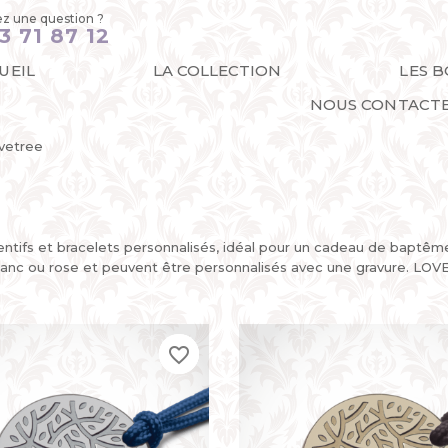
z une question ?
3 71 87 12
UEIL
LA COLLECTION
LES 
NOUS CONTACT
vetree
ifs et bracelets personnalisés, idéal pour un cadeau de baptême
blanc ou rose et peuvent être personnalisés avec une gravure. LOV
favorite_border
favorite_border
favorite_border