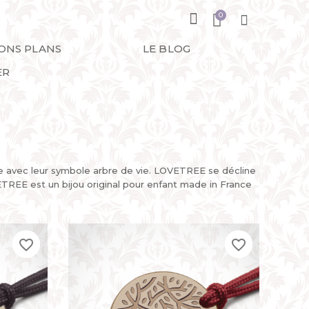
BONS PLANS
LE BLOG
ER
 avec leur symbole arbre de vie. LOVETREE se décline
ETREE est un bijou original pour enfant made in France
favorite_border
favorite_border
favorite_border
favorite_border
favorite_border
favorite_border