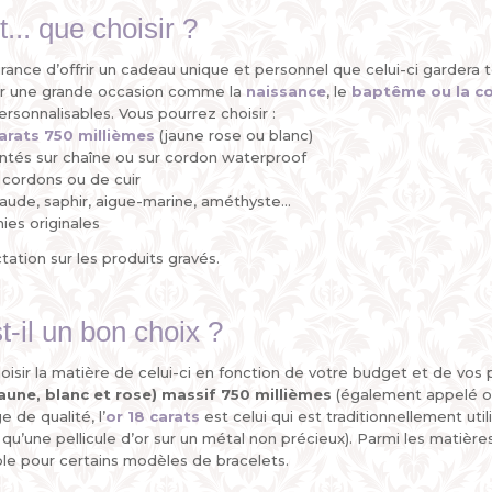
... que choisir ?
surance d’offrir un cadeau unique et personnel que celui-ci gardera 
r une grande occasion comme la
naissance
, le
baptême ou la 
rsonnalisables. Vous pourrez choisir :
carats 750 millièmes
(jaune rose ou blanc)
ontés sur chaîne ou sur cordon waterproof
 cordons ou de cuir
raude, saphir, aigue-marine, améthyste...
ies originales
ctation sur les produits gravés.
t-il un bon choix ?
r la matière de celui-ci en fonction de votre budget et de vos pré
aune, blanc et rose) massif 750 millièmes
(également appelé or
 de qualité, l’
or 18 carats
est celui qui est traditionnellement utili
qu’une pellicule d’or sur un métal non précieux). Parmi les matières
le pour certains modèles de bracelets.