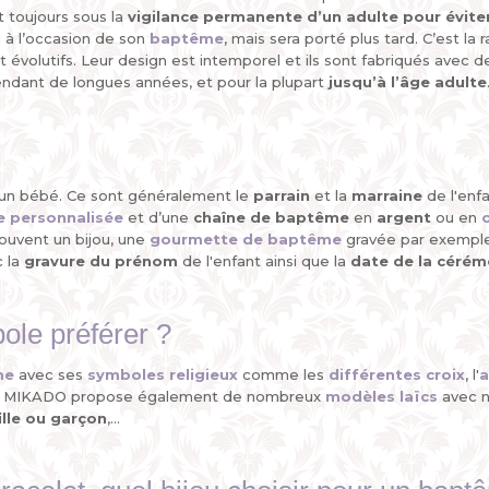
t toujours sous la
vigilance permanente d’un adulte
pour évite
 à l’occasion de son
baptême
, mais sera porté plus tard. C’est l
ent évolutifs. Leur design est intemporel et ils sont fabriqués avec 
s pendant de longues années, et pour la plupart
jusqu’à l’âge adulte
un bébé. Ce sont généralement le
parrain
et la
marraine
de l'enfa
e personnalisée
et d’une
chaîne de baptême
en
argent
ou en
souvent un bijou, une
gourmette de baptême
gravée par exempl
c la
gravure du prénom
de l'enfant ainsi que la
date de la cérém
ole préférer ?
me
avec ses
symboles religieux
comme les
différentes croix
, l'
ivil, MIKADO propose également de nombreux
modèles laïcs
avec 
ille ou garçon
,...