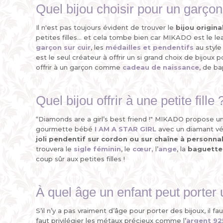
Quel bijou choisir pour un garçon
Il n'est pas toujours évident de trouver le
bijou origina
petites filles... et cela tombe bien car MIKADO est le l
garçon sur cuir
, les
médailles
et
pendentifs
au style
est le seul créateur à offrir un si grand choix de bijoux 
offrir à un garçon comme
cadeau de naissance
, de ba
Quel bijou offrir à une petite fille 
“Diamonds are a girl’s best friend !" MIKADO propose u
gourmette bébé
I AM A STAR GIRL
avec un diamant vér
joli pendentif sur cordon ou sur chaîne à personnal
trouvera le
sigle féminin
, le
cœur
,
l’
ange
, la
baguette
coup sûr aux petites filles !
À quel âge un enfant peut porter 
S’il n’y a pas vraiment d’âge pour porter des bijoux, il 
faut privilégier les métaux précieux comme l’
argent 92