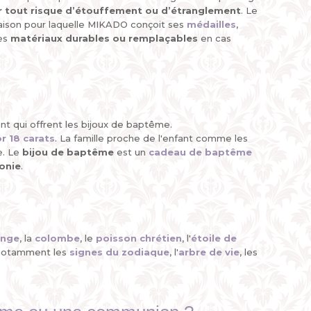
r tout risque d’étouffement ou d’étranglement
. Le
a raison pour laquelle MIKADO conçoit ses
médailles
,
des
matériaux durables ou remplaçables
en cas
.
nt qui offrent les bijoux de baptême.
or 18 carats
. La famille proche de l'enfant comme les
e. Le
bijou de baptême
est un
cadeau de baptême
onie
.
ange
, la
colombe
, le
poisson chrétien
, l'
étoile de
notamment les
signes du zodiaque
, l'
arbre de vie
, les