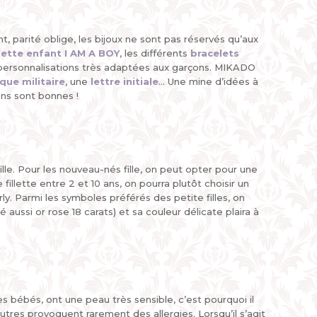
t, parité oblige, les bijoux ne sont pas réservés qu’aux
ette enfant I AM A BOY
, les différents
bracelets
 personnalisations très adaptées aux garçons. MIKADO
que militaire
, une
lettre initiale
... Une mine d’idées à
ons sont bonnes !
ille. Pour les nouveau-nés fille, on peut opter pour une
llette entre 2 et 10 ans, on pourra plutôt choisir un
y. Parmi les symboles préférés des petite filles, on
lé aussi or rose 18 carats) et sa couleur délicate plaira à
les bébés, ont une peau très sensible, c’est pourquoi il
tres provoquent rarement des allergies. Lorsqu’il s’agit