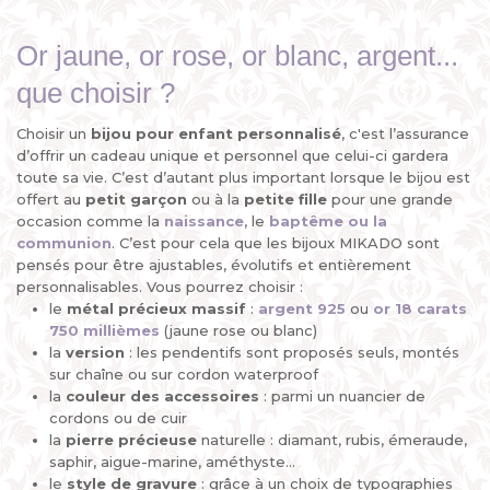
Or jaune, or rose, or blanc, argent...
que choisir ?
Choisir un
bijou pour enfant personnalisé
, c'est l’assurance
d’offrir un cadeau unique et personnel que celui-ci gardera
toute sa vie. C’est d’autant plus important lorsque le bijou est
offert au
petit garçon
ou à la
petite fille
pour une grande
occasion comme la
naissance
, le
baptême ou la
communion
. C’est pour cela que les bijoux MIKADO sont
pensés pour être ajustables, évolutifs et entièrement
personnalisables. Vous pourrez choisir :
le
métal précieux
massif
:
argent 925
ou
or 18 carats
750 millièmes
(jaune rose ou blanc)
la
version
: les pendentifs sont proposés seuls, montés
sur chaîne ou sur cordon waterproof
la
couleur des accessoires
: parmi un nuancier de
cordons ou de cuir
la
pierre
précieuse
naturelle : diamant, rubis, émeraude,
saphir, aigue-marine, améthyste...
le
style de gravure
: grâce à un choix de typographies