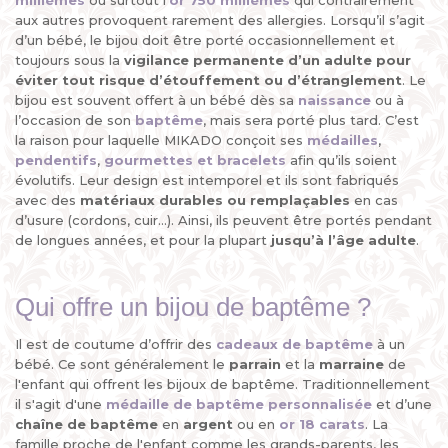
millièmes
ou surtout l’
or 750 millièmes
qui contrairement
aux autres provoquent rarement des allergies. Lorsqu’il s’agit
d’un bébé, le bijou doit être porté occasionnellement et
toujours sous la
vigilance permanente d’un adulte
pour
éviter tout risque d’étouffement ou d’étranglement
. Le
bijou est souvent offert à un bébé dès sa
naissance
ou à
l’occasion de son
baptême
, mais sera porté plus tard. C’est
la raison pour laquelle MIKADO conçoit ses
médailles
,
pendentifs
,
gourmettes et bracelets
afin qu’ils soient
évolutifs. Leur design est intemporel et ils sont fabriqués
avec des
matériaux durables ou remplaçables
en cas
d’usure (cordons, cuir...). Ainsi, ils peuvent être portés pendant
de longues années, et pour la plupart
jusqu’à l’âge adulte
.
Qui offre un bijou de baptême ?
Il est de coutume d’offrir des
cadeaux de baptême
à un
bébé. Ce sont généralement le
parrain
et la
marraine
de
l'enfant qui offrent les bijoux de baptême. Traditionnellement
il s'agit d'une
médaille de baptême personnalisée
et d’une
chaîne de baptême
en
argent
ou en
or 18 carats
. La
famille proche de l'enfant comme les grands-parents, les