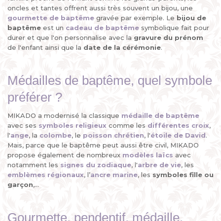
oncles et tantes offrent aussi très souvent un bijou, une
gourmette de baptême
gravée par exemple. Le
bijou de
baptême
est un
cadeau de baptême
symbolique fait pour
durer et que l'on personnalise avec la
gravure du prénom
de l'enfant ainsi que la
date de la cérémonie
.
Médailles de baptême, quel symbole
préférer ?
MIKADO a modernisé la classique
médaille de baptême
avec ses
symboles religieux
comme les
différentes croix
,
l'
ange
, la
colombe
, le
poisson chrétien
, l'
étoile de David
.
Mais, parce que le baptême peut aussi être civil, MIKADO
propose également de nombreux
modèles laïcs
avec
notamment les
signes du zodiaque
, l'
arbre de vie
, les
emblèmes régionaux
, l’
ancre marine
, les
symboles fille ou
garçon
,...
Gourmette, pendentif, médaille,