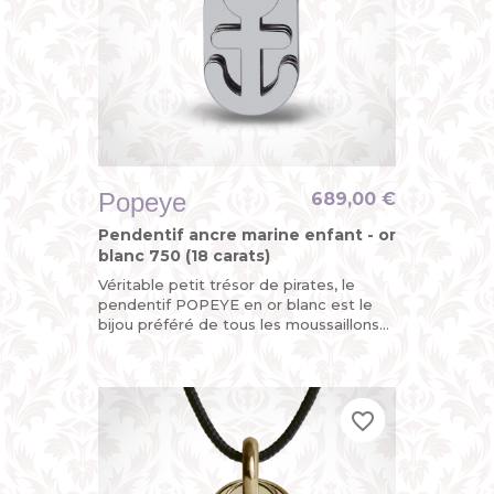
Popeye
689,00 €
Pendentif ancre marine enfant - or
blanc 750 (18 carats)
Véritable petit trésor de pirates, le
pendentif POPEYE en or blanc est le
bijou préféré de tous les moussaillons
avec son ancre marine mobile. Ohé !
favorite_border
favorite_border
favorite_border