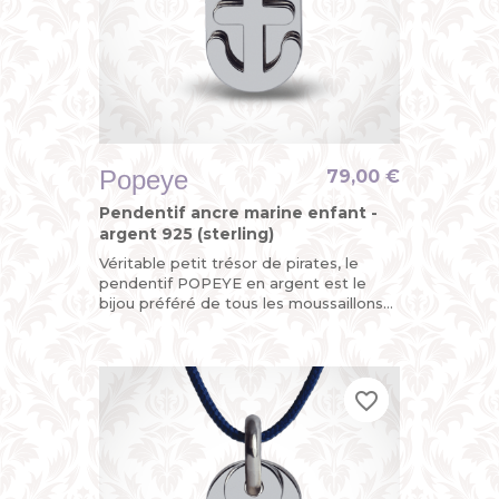
Popeye
79,00 €
Pendentif ancre marine enfant -
argent 925 (sterling)
Véritable petit trésor de pirates, le
pendentif POPEYE en argent est le
bijou préféré de tous les moussaillons
avec son ancre marine mobile. Ohé !
favorite_border
favorite_border
favorite_border