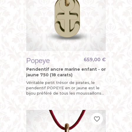
Popeye
659,00 €
Pendentif ancre marine enfant - or
jaune 750 (18 carats)
Véritable petit trésor de pirates, le
pendentif POPEYE en or jaune est le
bijou préféré de tous les moussaillons
avec son ancre marine mobile. Ohé !
favorite_border
favorite_border
favorite_border