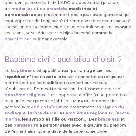
pour son jeune enfant ! MIKADO propose un large choix
de
médailles
et de
bracelets
modernes et
personnalisables
(notamment des bijoux avec gravures) qui
vont apporter de l'originalité et rendre votre cadeau unique à
l’occasion de sa communion. Le jeune adolescent qui avoisine
les 10 ans, sera séduit par un bijou branché comme le
bracelet sur cuir
par exemple.
Baptême civil : quel bijou choisir ?
Le
baptême civil
appelé aussi "
parrainage civil ou
républicain
" est un
acte laïc
, sans connotation religieuse
permettant de faire adhérer un enfant aux valeurs
républicaines. Pour cette occasion, tout comme pour un
baptême religieux
, il est opportun d'offrir à une petite fille
ou à un jeune garçon un joli bijou. MIKADO propose de
nombreux
modèles laïcs
avec notamment les
signes du
zodiaque,
l'
arbre de vie
, les
emblèmes régionaux
, l’
ancre
marine
, les
symboles fille ou garçon...
Des
bracelets
et
des
pendentifs
à personnaliser avec la gravure du prénom
de l'enfant ainsi que la date de la cérémonie civile.