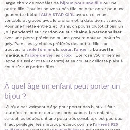
large choix
de modèles de
bijoux pour une fille
ou une
petite fille. Pour les nouveau-nés fille, on peut opter pour une
gourmette bébé
I AM A STAR GIRL
avec un diamant
véritable et gravée avec le prénom et la date de naissance.
Pour une fillette entre 2 et 10 ans, on pourra plutôt choisir un
joli pendentif sur cordon ou sur chaîne à personnaliser
avec une pierre précieuse ou une gravure pour un look très
girly. Parmi les symboles préférés des petite filles, on
trouvera le
sigle féminin
, le
cœur
,
l’
ange
, la
baguette
magique
, l’
arbre de vie
, les
croix
... L’or rose 750 millièmes
(appelé aussi or rose 18 carats) et sa couleur délicate plaira à
coup sûr aux petites filles !
À quel âge un enfant peut porter un
bijou ?
S’il n’y a pas vraiment d’âge pour porter des bijoux, il faut
toutefois respecter certaines précautions. Les enfants,
surtout les bébés, ont une peau très sensible, c’est pourquoi
il faut privilégier les métaux précieux comme l’
argent 925