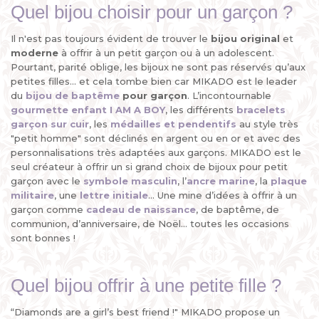
Quel bijou choisir pour un garçon ?
Il n'est pas toujours évident de trouver le
bijou original
et
moderne
à offrir à un petit garçon ou à un adolescent.
Pourtant, parité oblige, les bijoux ne sont pas réservés qu’aux
petites filles... et cela tombe bien car MIKADO est le leader
du
bijou de baptême
pour garçon
. L’incontournable
gourmette enfant I AM A BOY
, les différents
bracelets
garçon sur cuir
, les
médailles
et
pendentifs
au style très
"petit homme" sont déclinés en argent ou en or et avec des
personnalisations très adaptées aux garçons. MIKADO est le
seul créateur à offrir un si grand choix de bijoux pour petit
garçon avec le
symbole masculin
, l’
ancre marine
, la
plaque
militaire
, une
lettre initiale
... Une mine d’idées à offrir à un
garçon comme
cadeau de naissance
, de baptême, de
communion, d’anniversaire, de Noël... toutes les occasions
sont bonnes !
Quel bijou offrir à une petite fille ?
“Diamonds are a girl’s best friend !" MIKADO propose un