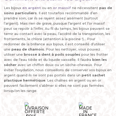
Les bijoux
en argent
ou en
or massif
ne nécessitent
pas de
soins particuliers
. Il est toutefois recommandé d’en
prendre soin, car ils se rayent assez aisément (surtout
l’argent). Mais rien de grave, puisque l’argent et l’or massif
peut se repolir à l’infini. Au fil du temps, les bijoux peuvent se
ternir au contact avec la peau, l’acidité de la transpiration, les
frottements, le chlore (attention à la piscine !)... Pour
redonner de la brillance aux bijoux, il est conseillé d’utiliser
une
peau de chamois
. Pour les nettoyer, vous pouvez
utiliser une
brosse à dent à poils souples
pour les frotter
avec de l’eau tiède et du liquide vaisselle. Il faudra
bien les
sécher
avec un chiffon doux ou un sèche-cheveux. Pour
éviter l’oxydation, nous conseillons de conserver vos bijoux en
argent quand ils ne sont pas portés dans un
petit sachet
plastique hermétique
. Les chaînes en argent ou en or
peuvent facilement s'abîmer si elles ne sont pas fermées
lorsqu’on les range.