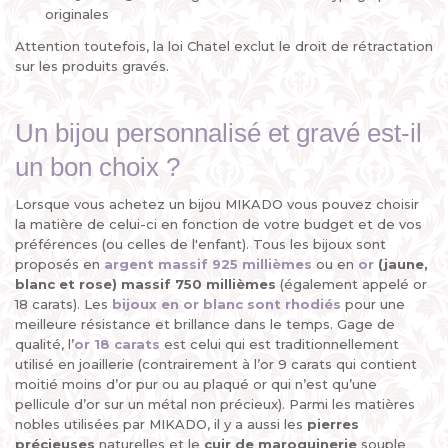
originales
Attention toutefois, la loi Chatel exclut le droit de rétractation
sur les produits gravés.
Un bijou personnalisé et gravé est-il
un bon choix ?
Lorsque vous achetez un bijou MIKADO vous pouvez choisir
la matière de celui-ci en fonction de votre budget et de vos
préférences (ou celles de l'enfant). Tous les bijoux sont
proposés en
argent massif 925 millièmes
ou en
or
(jaune,
blanc et rose) massif 750 millièmes
(également appelé or
18 carats). Les
bijoux en or blanc sont rhodiés
pour une
meilleure résistance et brillance dans le temps. Gage de
qualité, l’
or 18 carats
est celui qui est traditionnellement
utilisé en joaillerie (contrairement à l’or 9 carats qui contient
moitié moins d’or pur ou au plaqué or qui n’est qu’une
pellicule d’or sur un métal non précieux). Parmi les matières
nobles utilisées par MIKADO, il y a aussi les
pierres
précieuses
naturelles et le
cuir de maroquinerie
souple