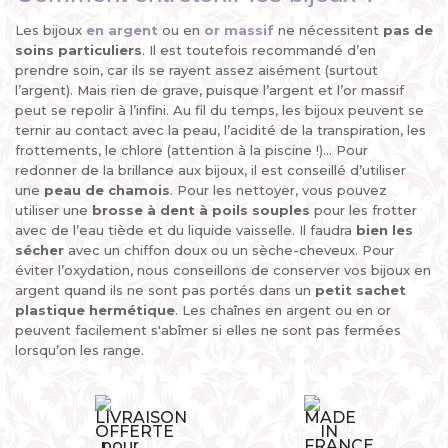
Les bijoux
en argent
ou en
or massif
ne nécessitent
pas de
soins particuliers
. Il est toutefois recommandé d’en
prendre soin, car ils se rayent assez aisément (surtout
l’argent). Mais rien de grave, puisque l’argent et l’or massif
peut se repolir à l’infini. Au fil du temps, les bijoux peuvent se
ternir au contact avec la peau, l’acidité de la transpiration, les
frottements, le chlore (attention à la piscine !)... Pour
redonner de la brillance aux bijoux, il est conseillé d’utiliser
une
peau de chamois
. Pour les nettoyer, vous pouvez
utiliser une
brosse à dent à poils souples
pour les frotter
avec de l’eau tiède et du liquide vaisselle. Il faudra
bien les
sécher
avec un chiffon doux ou un sèche-cheveux. Pour
éviter l’oxydation, nous conseillons de conserver vos bijoux en
argent quand ils ne sont pas portés dans un
petit sachet
plastique hermétique
. Les chaînes en argent ou en or
peuvent facilement s'abîmer si elles ne sont pas fermées
lorsqu’on les range.