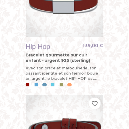
Hip Hop
139,00 €
Bracelet gourmette sur cuir
enfant - argent 925 (sterling)
Avec son bracelet maroquinerie, son
passant identité et son fermoir boule
en argent, le bracelet HIP-HOP est
démontable et évolutif. Pour un cadeau
Cerise
Bleu
Bleu
Bleu
Kaki
Mandarine
de baptême ou de...
ciel
jean
lagon
favorite_border
favorite_border
favorite_border