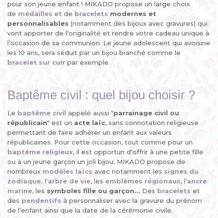
pour son jeune enfant ! MIKADO propose un large choix
de
médailles
et de
bracelets
modernes et
personnalisables
(notamment des bijoux avec gravures) qui
vont apporter de l'originalité et rendre votre cadeau unique à
l’occasion de sa communion. Le jeune adolescent qui avoisine
les 10 ans, sera séduit par un bijou branché comme le
bracelet sur cuir
par exemple.
Baptême civil : quel bijou choisir ?
Le
baptême civil
appelé aussi "
parrainage civil ou
républicain
" est un
acte laïc
, sans connotation religieuse
permettant de faire adhérer un enfant aux valeurs
républicaines. Pour cette occasion, tout comme pour un
baptême religieux
, il est opportun d'offrir à une petite fille
ou à un jeune garçon un joli bijou. MIKADO propose de
nombreux
modèles laïcs
avec notamment les
signes du
zodiaque,
l'
arbre de vie
, les
emblèmes régionaux
, l’
ancre
marine
, les
symboles fille ou garçon...
Des
bracelets
et
des
pendentifs
à personnaliser avec la gravure du prénom
de l'enfant ainsi que la date de la cérémonie civile.