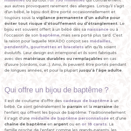
millièmes
ou surtout l’
or 750 millièmes
qui contrairement
aux autres provoquent rarement des allergies. Lorsqu’il s’agit
d’un bébé, le bijou doit être porté occasionnellement et
toujours sous la
vigilance permanente d’un adulte
pour
éviter tout risque d’étouffement ou d’étranglement
. Le
bijou est souvent offert à un bébé dès sa
naissance
ou à
l’occasion de son
baptême
, mais sera porté plus tard. C’est
la raison pour laquelle MIKADO conçoit ses
médailles
,
pendentifs
,
gourmettes et bracelets
afin qu’ils soient
évolutifs. Leur design est intemporel et ils sont fabriqués
avec des
matériaux durables ou remplaçables
en cas
d’usure (cordons, cuir...). Ainsi, ils peuvent être portés pendant
de longues années, et pour la plupart
jusqu’à l’âge adulte
.
Qui offre un bijou de baptême ?
Il est de coutume d’offrir des
cadeaux de baptême
à un
bébé. Ce sont généralement le
parrain
et la
marraine
de
l'enfant qui offrent les bijoux de baptême. Traditionnellement
il s'agit d'une
médaille de baptême personnalisée
et d’une
chaîne de baptême
en
argent
ou en
or 18 carats
. La
famille proche de l'enfant comme les grands-parents, les