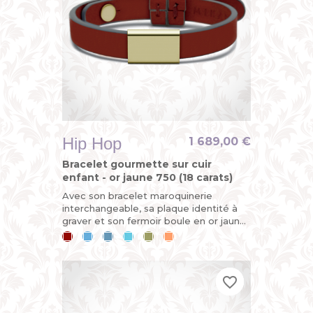
Hip Hop
1 689,00 €
Bracelet gourmette sur cuir
enfant - or jaune 750 (18 carats)
Avec son bracelet maroquinerie
interchangeable, sa plaque identité à
graver et son fermoir boule en or jaune,
la gourmette HIP-HOP est
Cerise
Bleu
Bleu
Bleu
Kaki
Mandarine
entièrement démontable et évolutive....
ciel
jean
lagon
favorite_border
favorite_border
favorite_border