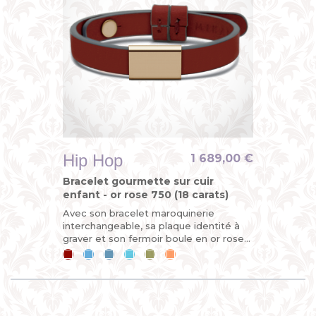
Hip Hop
1 689,00 €
Bracelet gourmette sur cuir
enfant - or rose 750 (18 carats)
Avec son bracelet maroquinerie
interchangeable, sa plaque identité à
graver et son fermoir boule en or rose,
la gourmette HIP-HOP est
Cerise
Bleu
Bleu
Bleu
Kaki
Mandarine
entièrement démontable et évolutive....
ciel
jean
lagon