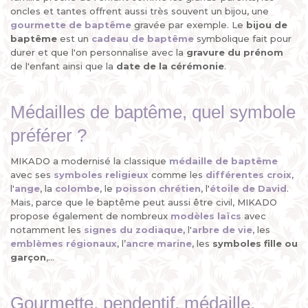
oncles et tantes offrent aussi très souvent un bijou, une
gourmette de baptême
gravée par exemple. Le
bijou de
baptême
est un
cadeau de baptême
symbolique fait pour
durer et que l'on personnalise avec la
gravure du prénom
de l'enfant ainsi que la
date de la cérémonie
.
Médailles de baptême, quel symbole
préférer ?
MIKADO a modernisé la classique
médaille de baptême
avec ses
symboles religieux
comme les
différentes croix
,
l'
ange
, la
colombe
, le
poisson chrétien
, l'
étoile de David
.
Mais, parce que le baptême peut aussi être civil, MIKADO
propose également de nombreux
modèles laïcs
avec
notamment les
signes du zodiaque
, l'
arbre de vie
, les
emblèmes régionaux
, l’
ancre marine
, les
symboles fille ou
garçon
,...
Gourmette, pendentif, médaille,