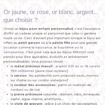
Or jaune, or rose, or blanc, argent...
que choisir ?
Choisir un
bijou pour enfant personnalisé
, c'est l’assurance
d’offrir un cadeau unique et personnel que celui-ci gardera
toute sa vie. C’est d’autant plus important lorsque le bijou est
offert au
petit garçon
ou à la
petite fille
pour une grande
occasion comme la
naissance
, le
baptême ou la
communion
. C’est pour cela que les bijoux MIKADO sont
pensés pour être ajustables, évolutifs et entièrement
personnalisables. Vous pourrez choisir :
le
métal précieux
massif
:
argent 925
ou
or 18 carats
750 millièmes
(jaune rose ou blanc)
la
version
: les pendentifs sont proposés seuls, montés
sur chaîne ou sur cordon waterproof
la
couleur des accessoires
: parmi un nuancier de
cordons ou de cuir
la
pierre
précieuse
naturelle : diamant, rubis, émeraude,
saphir, aigue-marine, améthyste...
le
style de gravure
: grâce à un choix de typographies