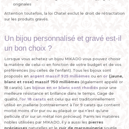
originales
Attention toutefois, la loi Chatel exclut le droit de rétractation
sur les produits gravés.
Un bijou personnalisé et gravé est-il
un bon choix ?
Lorsque vous achetez un bijou MIKADO vous pouvez choisir
la matière de celui-ci en fonction de votre budget et de vos
préférences (ou celles de l'enfant). Tous les bijoux sont
proposés en
argent massif 925 millièmes
ou en
or
(jaune,
blanc et rose) massif 750 millièmes
(également appelé or
18 carats). Les
bijoux en or blanc sont rhodiés
pour une
meilleure résistance et brillance dans le temps. Gage de
qualité, l’
or 18 carats
est celui qui est traditionnellement
utilisé en joaillerie (contrairement à l’or 9 carats qui contient
moitié moins d’or pur ou au plaqué or qui n’est qu’une
pellicule d’or sur un métal non précieux). Parmi les matières
nobles utilisées par MIKADO, il y a aussi les
pierres
précieuses
naturelles et le
cuir de maroquinerie
souple