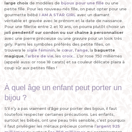
large choix
de modèles de
bijoux pour une fille
ou une
petite fille. Pour les nouveau-nés fille, on peut opter pour une
gourmette bébé
I AM A STAR GIRL
avec un diamant
véritable et gravée avec le prénom et la date de naissance.
Pour une fillette entre 2 et 10 ans, on pourra plutôt choisir un
joli pendentif sur cordon ou sur chaîne à personnaliser
avec une pierre précieuse ou une gravure pour un look très
girly. Parmi les symboles préférés des petite filles, on
trouvera le
sigle féminin
, le
cœur
,
l’
ange
, la
baguette
magique
, l’
arbre de vie
, les
croix
... L’or rose 750 millièmes
(appelé aussi or rose 18 carats) et sa couleur délicate plaira à
coup sûr aux petites filles !
À quel âge un enfant peut porter un
bijou ?
S’il n’y a pas vraiment d’âge pour porter des bijoux, il faut
toutefois respecter certaines précautions. Les enfants,
surtout les bébés, ont une peau très sensible, c’est pourquoi
il faut privilégier les métaux précieux comme l’
argent 925