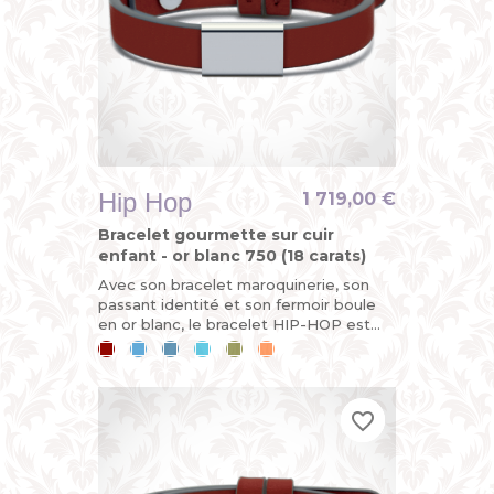
Hip Hop
1 719,00 €
Bracelet gourmette sur cuir
enfant - or blanc 750 (18 carats)
Avec son bracelet maroquinerie, son
passant identité et son fermoir boule
en or blanc, le bracelet HIP-HOP est
démontable et évolutif. Pour un cadeau
Cerise
Bleu
Bleu
Bleu
Kaki
Mandarine
de baptême ou de...
ciel
jean
lagon
favorite_border
favorite_border
favorite_border