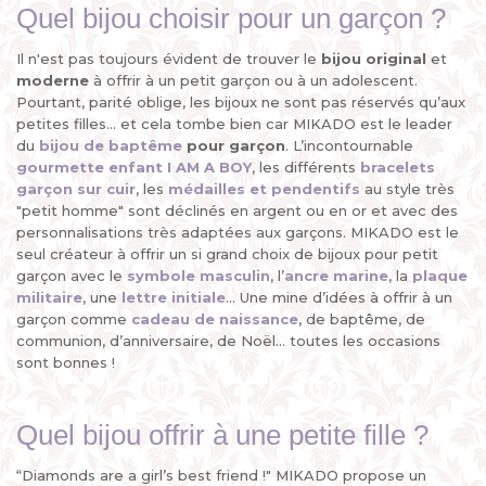
Quel bijou choisir pour un garçon ?
Il n'est pas toujours évident de trouver le
bijou original
et
moderne
à offrir à un petit garçon ou à un adolescent.
Pourtant, parité oblige, les bijoux ne sont pas réservés qu’aux
petites filles... et cela tombe bien car MIKADO est le leader
du
bijou de baptême
pour garçon
. L’incontournable
gourmette enfant I AM A BOY
, les différents
bracelets
garçon sur cuir
, les
médailles
et
pendentifs
au style très
"petit homme" sont déclinés en argent ou en or et avec des
personnalisations très adaptées aux garçons. MIKADO est le
seul créateur à offrir un si grand choix de bijoux pour petit
garçon avec le
symbole masculin
, l’
ancre marine
, la
plaque
militaire
, une
lettre initiale
... Une mine d’idées à offrir à un
garçon comme
cadeau de naissance
, de baptême, de
communion, d’anniversaire, de Noël... toutes les occasions
sont bonnes !
Quel bijou offrir à une petite fille ?
“Diamonds are a girl’s best friend !" MIKADO propose un