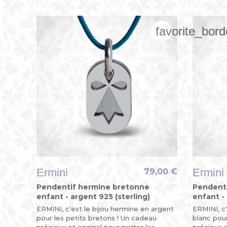
favorite_bord
favorite_bord
favorite_bord
Ermini
Ermini
79,00 €
Pendentif hermine bretonne
Pendent
enfant - argent 925 (sterling)
enfant - 
ERMINI, c'est le bijou hermine en argent
ERMINI, c'
pour les petits bretons ! Un cadeau
blanc pour
précieux et original pour porter les
précieux e