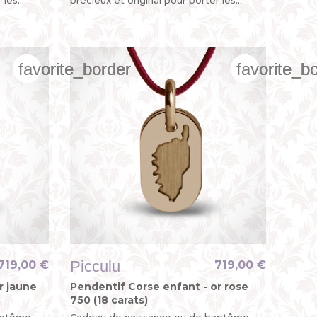
 Breizh !
couleurs de la Bretagne. Bevet Breizh !
favorite_border
favorite_border
favorite_border
favorite_b
favorite_b
favorite_b
Picculu
719,00 €
719,00 €
r jaune
Pendentif Corse enfant - or rose
750 (18 carats)
aptême
Cadeau de naissance ou de baptême