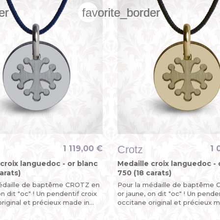
er
er
er
favorite_border
favorite_border
favorite_border
Crotz
1 119,00 €
1 
 croix languedoc - or blanc
Medaille croix languedoc - 
arats)
750 (18 carats)
édaille de baptême CROTZ en
Pour la médaille de baptême
on dit "oc" ! Un pendentif croix
or jaune, on dit "oc" ! Un penden
riginal et précieux made in
occitane original et précieux 
France.
sud de la France.