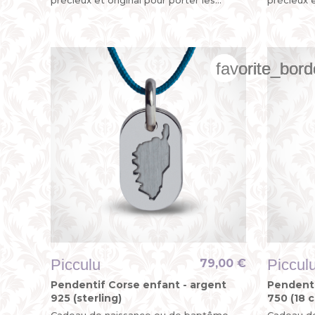
couleurs de la Bretagne. Bevet Breizh !
couleurs d
favorite_bord
favorite_bord
favorite_bord
Picculu
Piccul
79,00 €
Pendentif Corse enfant - argent
Pendenti
925 (sterling)
750 (18 c
Cadeau de naissance ou de baptême
Cadeau d