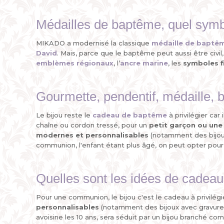
Médailles de baptême, quel symb
MIKADO a modernisé la classique
médaille de baptê
David
. Mais, parce que le baptême peut aussi être c
emblèmes régionaux
, l’
ancre marine
, les
symboles f
Gourmette, pendentif, médaille, 
Le bijou reste le
cadeau de baptême
à privilégier car
chaîne ou cordon tressé, pour un
petit garçon ou une p
modernes et personnalisables
(notamment des bijoux 
communion, l'enfant étant plus âgé, on peut opter pou
Quelles sont les idées de cade
Pour une communion, le bijou c'est le cadeau à privilé
personnalisables
(notamment des bijoux avec gravures)
avoisine les 10 ans, sera séduit par un bijou branché c