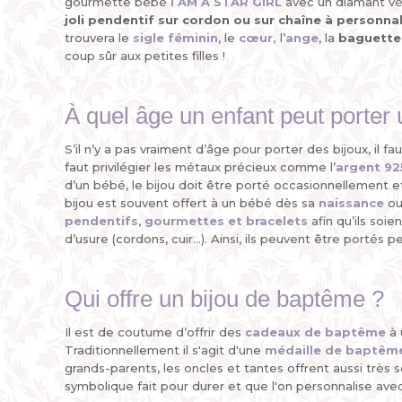
gourmette bébé
I AM A STAR GIRL
avec un diamant vér
joli pendentif sur cordon ou sur chaîne à personnal
trouvera le
sigle féminin
, le
cœur
,
l’
ange
, la
baguette
coup sûr aux petites filles !
À quel âge un enfant peut porter 
S’il n’y a pas vraiment d’âge pour porter des bijoux, il 
faut privilégier les métaux précieux comme l’
argent 92
d’un bébé, le bijou doit être porté occasionnellement e
bijou est souvent offert à un bébé dès sa
naissance
ou
pendentifs
,
gourmettes et bracelets
afin qu’ils soi
d’usure (cordons, cuir...). Ainsi, ils peuvent être porté
Qui offre un bijou de baptême ?
Il est de coutume d’offrir des
cadeaux de baptême
à 
Traditionnellement il s'agit d'une
médaille de baptêm
grands-parents, les oncles et tantes offrent aussi très 
symbolique fait pour durer et que l'on personnalise ave