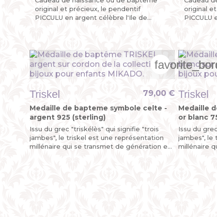
original et précieux, le pendentif
original e
PICCULU en argent célèbre l'Ile de
PICCULU en
Beauté avec sa Corse découpée sur
Beauté av
l’une de ses plaques mobiles, la...
l’une de s
favorite_bor
favorite_bor
favorite_bor
Triskel
Triskel
79,00 €
Medaille de bapteme symbole celte -
Medaille 
argent 925 (sterling)
or blanc 7
Issu du grec "triskélès" qui signifie "trois
Issu du grec 
jambes", le triskel est une représentation
jambes", le 
millénaire qui se transmet de génération en
millénaire 
génération. On peut dire que le pendentif...
génération. 