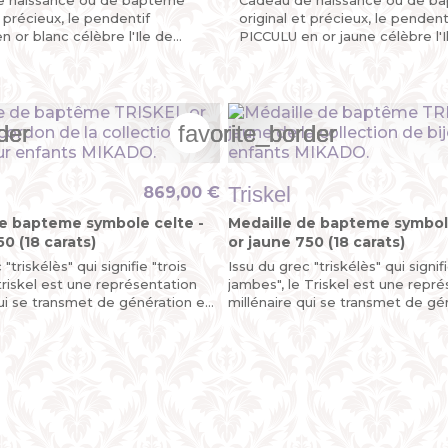
t précieux, le pendentif
original et précieux, le pendent
 or blanc célèbre l'Ile de
PICCULU en or jaune célèbre l'I
ec sa Corse découpée sur
Beauté avec sa Corse découp
es plaques mobiles, la...
l’une de ses plaques mobiles, la.
der
der
der
favorite_border
favorite_border
favorite_border
Triskel
869,00 €
de bapteme symbole celte -
Medaille de bapteme symbole
50 (18 carats)
or jaune 750 (18 carats)
"triskélès" qui signifie "trois
Issu du grec "triskélès" qui signifi
triskel est une représentation
jambes", le Triskel est une repr
qui se transmet de génération en
millénaire qui se transmet de gé
On peut dire que le pendentif...
génération. On peut dire que le p