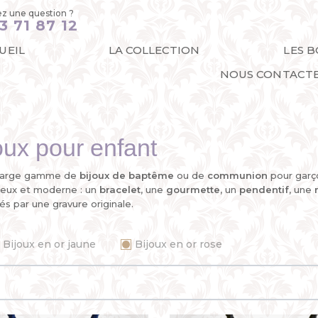
z une question ?
3 71 87 12
UEIL
LA COLLECTION
LES 
NOUS CONTACT
joux pour enfant
e large gamme de
bijoux de baptême
ou de
communion
pour garço
ieux et moderne : un
bracelet
, une
gourmette
, un
pendentif
, une
s par une gravure originale.
Bijoux en or jaune
Bijoux en or rose