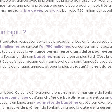
itable et gravée avec le prénom et la date de naissance. Pour une fi
iser
avec une pierre précieuse ou une gravure pour un look très girl
 magique
, l’
arbre de vie
, les
croix
... L’or rose 750 millièmes (appe
un bijou ?
faut toutefois respecter certaines précautions. Les enfants, surtout 
5 millièmes
ou surtout l’
or 750 millièmes
qui contrairement aux au
t toujours sous la
vigilance permanente d’un adulte
pour évite
 à l’occasion de son
baptême
, mais sera porté plus tard. C’est l
ent évolutifs. Leur design est intemporel et ils sont fabriqués avec 
s pendant de longues années, et pour la plupart
jusqu’à l’âge adulte
un bébé. Ce sont généralement le
parrain
et la
marraine
de l'enfa
e personnalisée
et d’une
chaîne de baptême
en
argent
ou en
souvent un bijou, une
gourmette de baptême
gravée par exempl
c la
gravure du prénom
de l'enfant ainsi que la
date de la cérém