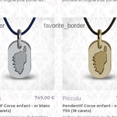
e la Bretagne. Bevet Breizh !
couleurs de la Bretagne. Bevet
er
er
er
favorite_border
favorite_border
favorite_border
u
Picculu
749,00 €
f Corse enfant - or blanc
Pendentif Corse enfant - o
arats)
750 (18 carats)
e naissance ou de baptême
Cadeau de naissance ou de b