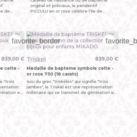
if
original et précieux, le pendentif
le de
PICCULU en or rose célèbre l'Ile de
ée sur
Beauté avec sa Corse découpée sur
..
l’une de ses plaques mobiles, la...
favorite_border
favorite_border
favorite_border
favorite_
favorite_
favorite_
Triskel
839,00 €
839,00 €
 celte -
Medaille de bapteme symbole celte -
or rose 750 (18 carats)
e "trois
Issu du grec "triskélès" qui signifie "trois
ésentation
jambes", le Triskel est une représentation
nération en
millénaire qui se transmet de génération en
endentif...
génération. On peut dire que le pendentif...