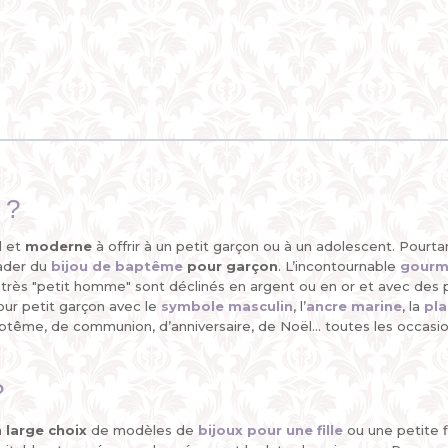
 ?
l
et
moderne
à offrir à un petit garçon ou à un adolescent. Pourtan
eader du
bijou de baptême
pour garçon
. L’incontournable
gourm
 très "petit homme" sont déclinés en argent ou en or et avec des
pour petit garçon avec le
symbole masculin
, l’
ancre marine
, la
pla
ptême, de communion, d’anniversaire, de Noël... toutes les occasi
?
n
large choix
de modèles de
bijoux pour une fille
ou une petite f