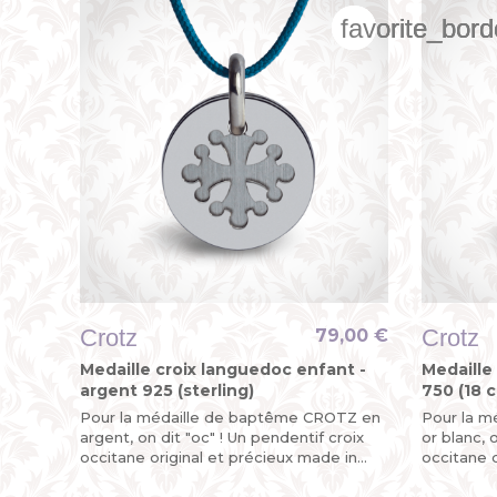
favorite_bord
favorite_bord
favorite_bord
Crotz
Crotz
79,00 €
Medaille croix languedoc enfant -
Medaille
argent 925 (sterling)
750 (18 c
Pour la médaille de baptême CROTZ en
Pour la m
argent, on dit "oc" ! Un pendentif croix
or blanc, 
occitane original et précieux made in
occitane o
sud de la France.
sud de la 