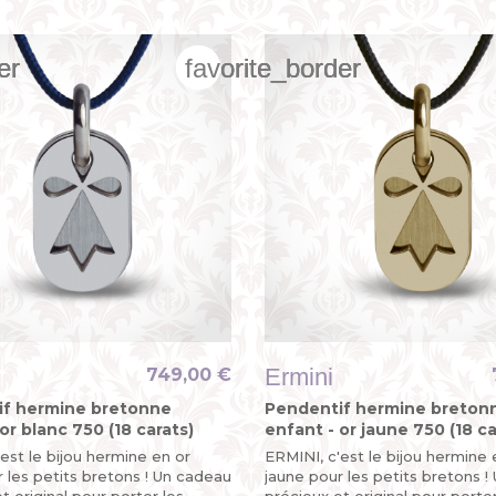
er
er
er
favorite_border
favorite_border
favorite_border
Ermini
749,00 €
if hermine bretonne
Pendentif hermine breton
or blanc 750 (18 carats)
enfant - or jaune 750 (18 ca
est le bijou hermine en or
ERMINI, c'est le bijou hermine 
 les petits bretons ! Un cadeau
jaune pour les petits bretons 
t original pour porter les
précieux et original pour porter