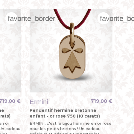
favorite_border
favorite_border
favorite_border
favorite_b
favorite_b
favorite_b
Ermini
719,00 €
719,00 €
ne
Pendentif hermine bretonne
rats)
enfant - or rose 750 (18 carats)
en or
ERMINI, c'est le bijou hermine en or rose
! Un cadeau
pour les petits bretons ! Un cadeau
 les
précieux et original pour porter les