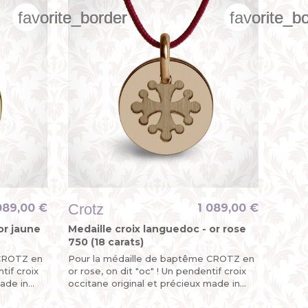
favorite_border
favorite_border
favorite_border
favorite_b
favorite_b
favorite_b
Crotz
089,00 €
1 089,00 €
or jaune
Medaille croix languedoc - or rose
750 (18 carats)
 CROTZ en
Pour la médaille de baptême CROTZ en
tif croix
or rose, on dit "oc" ! Un pendentif croix
made in
occitane original et précieux made in
sud de la France.