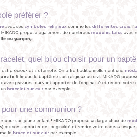
ole préférer ?
me
avec ses
symboles religieux
comme les
différentes croix
, l'
ivil, MIKADO propose également de nombreux
modèles laïcs
avec 
ille ou garçon
,...
bracelet, quel bijou choisir pour un b
 il est précieux et « éternel ». On offre traditionnellement une
méda
etite fille
que le baptême soit religieux ou civil. MIKADO propos
avec gravures) qui vont apporter de l'originalité et rendre votre
r un
bracelet sur cuir
par exemple.
au pour une communion ?
gier pour son jeune enfant ! MIKADO propose un large choix de
méda
 qui vont apporter de l'originalité et rendre votre cadeau unique
omme le
bracelet sur cuir
par exemple.