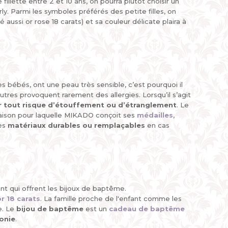
llette entre 2 et 10 ans, on pourra plutôt choisir un
y. Parmi les symboles préférés des petite filles, on
lé aussi or rose 18 carats) et sa couleur délicate plaira à
les bébés, ont une peau très sensible, c’est pourquoi il
tres provoquent rarement des allergies. Lorsqu’il s’agit
r tout risque d’étouffement ou d’étranglement
. Le
a raison pour laquelle MIKADO conçoit ses
médailles
,
des
matériaux durables ou remplaçables
en cas
.
nt qui offrent les bijoux de baptême.
or 18 carats
. La famille proche de l'enfant comme les
e. Le
bijou de baptême
est un
cadeau de baptême
onie
.