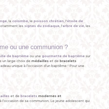
ange
, la
colombe
, le
poisson chrétien
, l'
étoile de
notamment les
signes du zodiaque
, l'
arbre de vie
, les
aptême ou une communion ?
ille de baptême
ou une
gourmette de baptême
sur
e un large choix de
médailles
et de
bracelets
 cadeau unique à l’occasion d’un baptême ! Pour une
illes
et de
bracelets
modernes et
 à l’occasion de sa communion. Le jeune adolescent qui