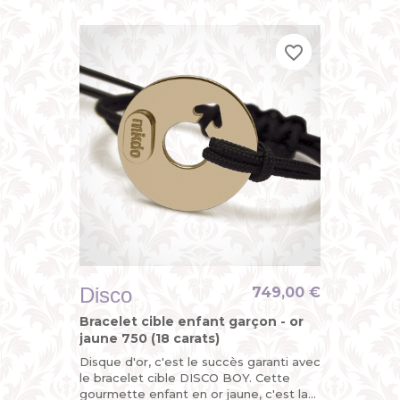
pour garçon avec...
favorite_border
favorite_border
favorite_border
Disco
749,00 €
Bracelet cible enfant garçon - or
jaune 750 (18 carats)
Disque d'or, c'est le succès garanti avec
le bracelet cible DISCO BOY. Cette
gourmette enfant en or jaune, c'est la