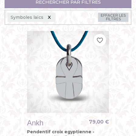
RECHERCHER PAR FILTRES
EFFACER LES
Symboles laïcs
FILTRES
favorite_border
favorite_border
favorite_border
Ankh
79,00 €
Pendentif croix egyptienne -