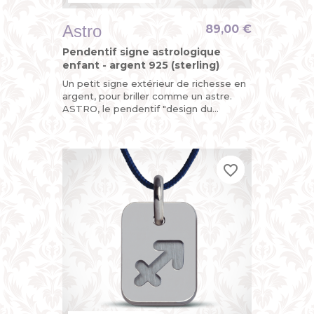
Astro
89,00 €
Pendentif signe astrologique
enfant - argent 925 (sterling)
Un petit signe extérieur de richesse en
argent, pour briller comme un astre.
ASTRO, le pendentif "design du
zodiaque" de MIKADO, astrologique,
mais pas astronomique.
favorite_border
favorite_border
favorite_border