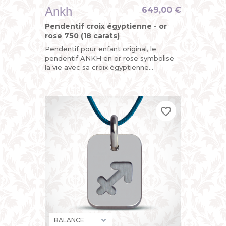
Ankh
649,00 €
Pendentif croix égyptienne - or
rose 750 (18 carats)
Pendentif pour enfant original, le
pendentif ANKH en or rose symbolise
la vie avec sa croix égyptienne
découpée mobile et sa plaque arrière
personnalisable au dos avec une...
favorite_border
favorite_border
favorite_border