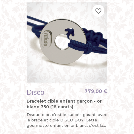
favorite_border
favorite_border
favorite_border
Disco
779,00 €
Bracelet cible enfant garçon - or
blanc 750 (18 carats)
Disque d'or, c'est le succès garanti avec
le bracelet cible DISCO BOY. Cette
gourmette enfant en or blanc, c'est la
version funky du bracelet identité bébé