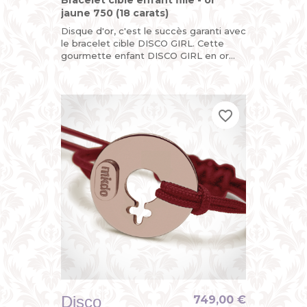
Bracelet cible enfant fille - or
jaune 750 (18 carats)
Disque d'or, c'est le succès garanti avec
le bracelet cible DISCO GIRL. Cette
gourmette enfant DISCO GIRL en or
jaune, c'est la version funky du bracelet
identité bébé pour...
favorite_border
favorite_border
favorite_border
Disco
749,00 €