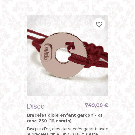
version funky du bracelet identité bébé
pour garçon avec...
favorite_border
favorite_border
favorite_border
Disco
749,00 €
Bracelet cible enfant garçon - or
rose 750 (18 carats)
Disque d'or, c'est le succès garanti avec
le bracelet cible DISCO BOY. Cette