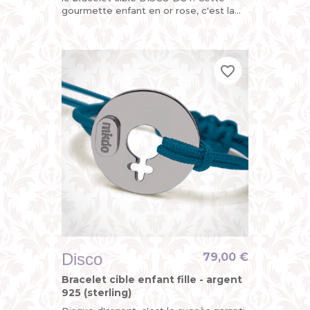
gourmette enfant en or rose, c'est la
version funky du bracelet identité bébé
pour garçon avec...
favorite_border
favorite_border
favorite_border
Disco
79,00 €
Bracelet cible enfant fille - argent
925 (sterling)