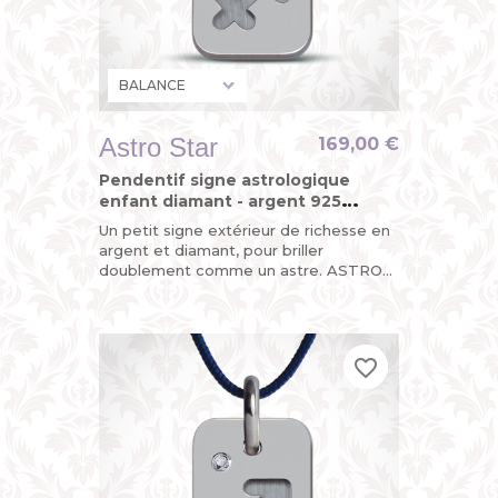
Astro Star
169,00 €
Pendentif signe astrologique
enfant diamant - argent 925
(sterling)
Un petit signe extérieur de richesse en
argent et diamant, pour briller
doublement comme un astre. ASTRO
STAR, le pendentif "design du
zodiaque" de MIKADO, astrologique,
mais...
favorite_border
favorite_border
favorite_border