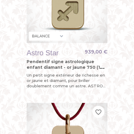
Astro Star
939,00 €
Pendentif signe astrologique
enfant diamant - or jaune 750 (18
carats)
Un petit signe extérieur de richesse en
or jaune et diamant, pour briller
doublement comme un astre. ASTRO
STAR, le pendentif "design du
zodiaque" de MIKADO, astrologique,...
favorite_border
favorite_border
favorite_border