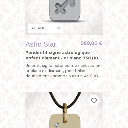
Astro Star
969,00 €
Pendentif signe astrologique
enfant diamant - or blanc 750 (18
carats)
Un petit signe extérieur de richesse en
or blanc et diamant, pour briller
doublement comme un astre. ASTRO
STAR, le pendentif "design du
zodiaque" de MIKADO, astrologique,...
favorite_border
favorite_border
favorite_border