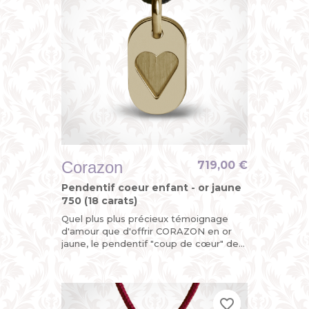
Corazon
719,00 €
Pendentif coeur enfant - or jaune
750 (18 carats)
Quel plus plus précieux témoignage
d'amour que d'offrir CORAZON en or
jaune, le pendentif "coup de cœur" de
la collection MIKADO ?
favorite_border
favorite_border
favorite_border