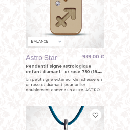
Astro Star
939,00 €
Pendentif signe astrologique
enfant diamant - or rose 750 (18
carats)
Un petit signe extérieur de richesse en
or rose et diamant, pour briller
doublement comme un astre. ASTRO
STAR, le pendentif "design du
zodiaque" de MIKADO, astrologique,...
favorite_border
favorite_border
favorite_border