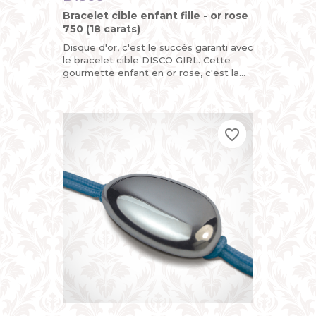
Bracelet cible enfant fille - or rose
750 (18 carats)
Disque d'or, c'est le succès garanti avec
le bracelet cible DISCO GIRL. Cette
gourmette enfant en or rose, c'est la
version funky du bracelet identité bébé
pour fille avec...
favorite_border
favorite_border
favorite_border