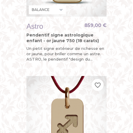
Astro
859,00 €
Pendentif signe astrologique
enfant - or jaune 750 (18 carats)
Un petit signe extérieur de richesse en
or jaune, pour briller comme un astre.
ASTRO, le pendentif "design du
zodiaque" de MIKADO, un bijou original
pour enfant (petit garçon...
favorite_border
favorite_border
favorite_border