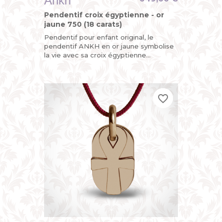
Ankh
Pendentif croix égyptienne - or
jaune 750 (18 carats)
Pendentif pour enfant original, le
pendentif ANKH en or jaune symbolise
la vie avec sa croix égyptienne
découpée mobile et sa plaque arrière
personnalisable au dos avec une...
favorite_border
favorite_border
favorite_border