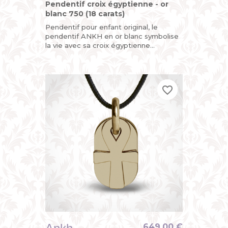
Pendentif croix égyptienne - or
blanc 750 (18 carats)
Pendentif pour enfant original, le
pendentif ANKH en or blanc symbolise
la vie avec sa croix égyptienne
découpée mobile et sa plaque arrière
personnalisable au dos avec une...
favorite_border
favorite_border
favorite_border
649,00 €