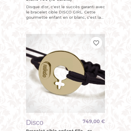
Disque d'or, c'est le succès garanti avec
le bracelet cible DISCO GIRL. Cette
gourmette enfant en or blanc, c'est la
version funky du bracelet identité bébé
pour petite fille...
favorite_border
favorite_border
favorite_border
Disco
749,00 €