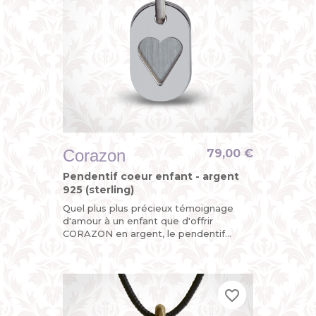
Corazon
79,00 €
Pendentif coeur enfant - argent
925 (sterling)
Quel plus plus précieux témoignage
d'amour à un enfant que d'offrir
CORAZON en argent, le pendentif
personnalisé "coup de cœur" de la
collection MIKADO ?
favorite_border
favorite_border
favorite_border