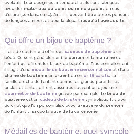
évolutifs. Leur design est intemporel et ils sont fabriqués
avec des
matériaux durables ou remplaçables
en cas
d’usure (cordons, cuir...). Ainsi, ils peuvent être portés pendant
de longues années, et pour la plupart
jusqu’à l’âge adulte
.
Qui offre un bijou de baptême ?
Il est de coutume d’offrir des
cadeaux de baptême
à un
bébé. Ce sont généralement le
parrain
et la
marraine
de
l'enfant qui offrent les bijoux de baptême. Traditionnellement
il s'agit d'une
médaille de baptême personnalisée
et d’une
chaîne de baptême
en
argent
ou en
or 18 carats
. La
famille proche de l'enfant comme les grands-parents, les
oncles et tantes offrent aussi très souvent un bijou, une
gourmette de baptême
gravée par exemple. Le
bijou de
baptême
est un
cadeau de baptême
symbolique fait pour
durer et que l'on personnalise avec la
gravure du prénom
de l'enfant ainsi que la
date de la cérémonie
.
Médailles de baptême, quel symbole