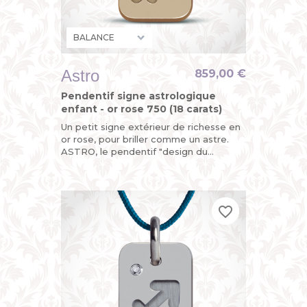
Astro
859,00 €
Pendentif signe astrologique
enfant - or rose 750 (18 carats)
Un petit signe extérieur de richesse en
or rose, pour briller comme un astre.
ASTRO, le pendentif "design du
zodiaque" de MIKADO, un bijou original
pour enfant (petit garçon...
favorite_border
favorite_border
favorite_border