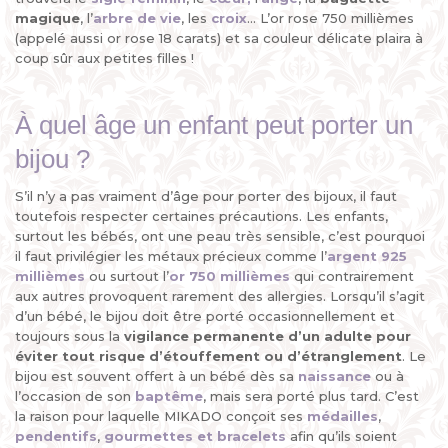
magique
, l’
arbre de vie
, les
croix
... L’or rose 750 millièmes
(appelé aussi or rose 18 carats) et sa couleur délicate plaira à
coup sûr aux petites filles !
À quel âge un enfant peut porter un
bijou ?
S’il n’y a pas vraiment d’âge pour porter des bijoux, il faut
toutefois respecter certaines précautions. Les enfants,
surtout les bébés, ont une peau très sensible, c’est pourquoi
il faut privilégier les métaux précieux comme l’
argent 925
millièmes
ou surtout l’
or 750 millièmes
qui contrairement
aux autres provoquent rarement des allergies. Lorsqu’il s’agit
d’un bébé, le bijou doit être porté occasionnellement et
toujours sous la
vigilance permanente d’un adulte
pour
éviter tout risque d’étouffement ou d’étranglement
. Le
bijou est souvent offert à un bébé dès sa
naissance
ou à
l’occasion de son
baptême
, mais sera porté plus tard. C’est
la raison pour laquelle MIKADO conçoit ses
médailles
,
pendentifs
,
gourmettes et bracelets
afin qu’ils soient