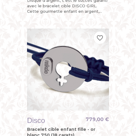
Disque d'argent, c'est le succès garanti
avec le bracelet cible DISCO GIRL.
Cette gourmette enfant en argent,
c'est la version funky du bracelet
identité bébé pour petite...
favorite_border
favorite_border
favorite_border
Disco
779,00 €
Bracelet cible enfant fille - or
blanc 750 (18 carats)