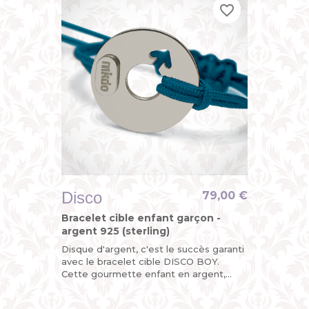
favorite_border
favorite_border
favorite_border
Disco
79,00 €
Bracelet cible enfant garçon -
argent 925 (sterling)
Disque d'argent, c'est le succès garanti
avec le bracelet cible DISCO BOY.
Cette gourmette enfant en argent,
c'est la version funky de la gourmette
identité pour garçon avec...