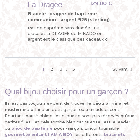
La Dragee
129,00 €
Bracelet dragee de bapteme
communion - argent 925 (sterling)
Pas de baptême sans dragée ! Le
bracelet la DRAGÉE de MIKADO en
argent est le classique des cadeaux de
baptême. Un présent de bon goût pour
une occasion...

1
2
3
…
5
Suivant
Quel bijou choisir pour un garçon ?
Il n'est pas toujours évident de trouver le
bijou original
et
moderne
à offrir à un petit garçon ou à un adolescent.
Pourtant, parité oblige, les bijoux ne sont pas réservés qu’aux
petites filles... et cela tombe bien car MIKADO est le leader
du
bijou de baptême
pour garçon
. L’incontournable
gourmette enfant I AM A BOY
, les différents
bracelets