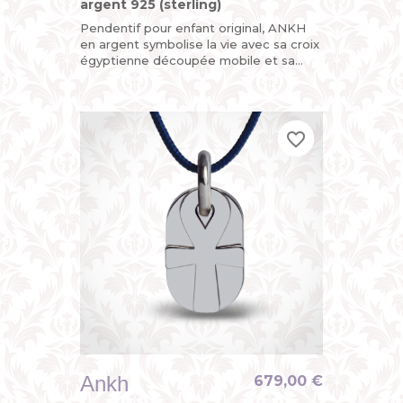
argent 925 (sterling)
Pendentif pour enfant original, ANKH
en argent symbolise la vie avec sa croix
égyptienne découpée mobile et sa
plaque arrière personnalisable au dos
avec une gravure. Un...
favorite_border
favorite_border
favorite_border
Ankh
679,00 €