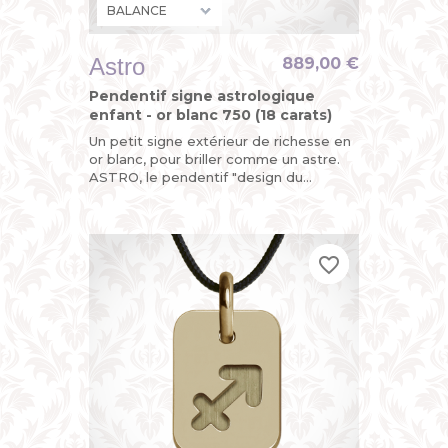
Astro
889,00 €
Pendentif signe astrologique
enfant - or blanc 750 (18 carats)
Un petit signe extérieur de richesse en
or blanc, pour briller comme un astre.
ASTRO, le pendentif "design du
zodiaque" de MIKADO, un bijou original
pour enfant (petit garçon...
favorite_border
favorite_border
favorite_border