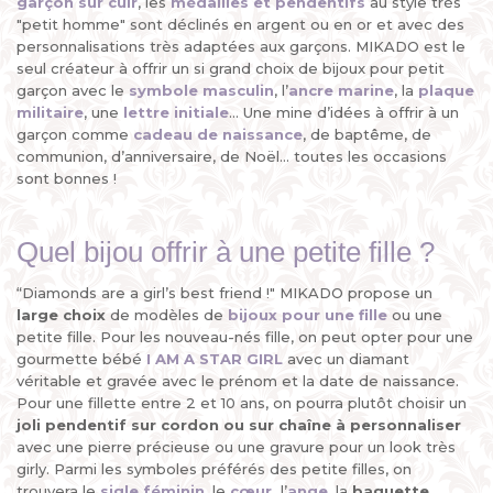
garçon sur cuir
, les
médailles
et
pendentifs
au style très
"petit homme" sont déclinés en argent ou en or et avec des
personnalisations très adaptées aux garçons. MIKADO est le
seul créateur à offrir un si grand choix de bijoux pour petit
garçon avec le
symbole masculin
, l’
ancre marine
, la
plaque
militaire
, une
lettre initiale
... Une mine d’idées à offrir à un
garçon comme
cadeau de naissance
, de baptême, de
communion, d’anniversaire, de Noël... toutes les occasions
sont bonnes !
Quel bijou offrir à une petite fille ?
“Diamonds are a girl’s best friend !" MIKADO propose un
large choix
de modèles de
bijoux pour une fille
ou une
petite fille. Pour les nouveau-nés fille, on peut opter pour une
gourmette bébé
I AM A STAR GIRL
avec un diamant
véritable et gravée avec le prénom et la date de naissance.
Pour une fillette entre 2 et 10 ans, on pourra plutôt choisir un
joli pendentif sur cordon ou sur chaîne à personnaliser
avec une pierre précieuse ou une gravure pour un look très
girly. Parmi les symboles préférés des petite filles, on
trouvera le
sigle féminin
, le
cœur
,
l’
ange
, la
baguette