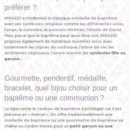
préférer ?
MIKADO a modernisé la classique
médaille de baptême
avec ses
symboles religieux
comme les
différentes croix
,
l'
ange
, la
colombe
, le
poisson chrétien
, l'
étoile de David
.
Mais, parce que le baptême peut aussi être civil, MIKADO
propose également de nombreux
modèles laïcs
avec
notamment les
signes du zodiaque
, l'
arbre de vie
, les
emblèmes régionaux
, l’
ancre marine
, les
symboles fille ou
garçon
,...
Gourmette, pendentif, médaille,
bracelet, quel bijou choisir pour un
baptême ou une communion ?
Le bijou reste le
cadeau de baptême
à privilégier car il est
précieux et « éternel ». On offre traditionnellement une
médaille de baptême
ou une
gourmette de baptême
sur
chaîne ou cordon tressé, pour un
petit garçon ou une