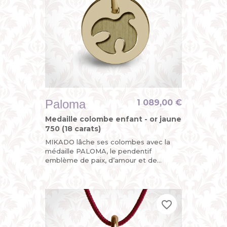
Paloma
1 089,00 €
Medaille colombe enfant - or jaune
750 (18 carats)
MIKADO lâche ses colombes avec la
médaille PALOMA, le pendentif
emblème de paix, d’amour et de
liberté. Colombe d’or jaune, sa double
plaque mobile en fait un oiseau rare !...
favorite_border
favorite_border
favorite_border