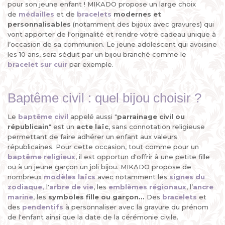
pour son jeune enfant ! MIKADO propose un large choix
de
médailles
et de
bracelets
modernes et
personnalisables
(notamment des bijoux avec gravures) qui
vont apporter de l'originalité et rendre votre cadeau unique à
l’occasion de sa communion. Le jeune adolescent qui avoisine
les 10 ans, sera séduit par un bijou branché comme le
bracelet sur cuir
par exemple.
Baptême civil : quel bijou choisir ?
Le
baptême civil
appelé aussi "
parrainage civil ou
républicain
" est un
acte laïc
, sans connotation religieuse
permettant de faire adhérer un enfant aux valeurs
républicaines. Pour cette occasion, tout comme pour un
baptême religieux
, il est opportun d'offrir à une petite fille
ou à un jeune garçon un joli bijou. MIKADO propose de
nombreux
modèles laïcs
avec notamment les
signes du
zodiaque,
l'
arbre de vie
, les
emblèmes régionaux
, l’
ancre
marine
, les
symboles fille ou garçon...
Des
bracelets
et
des
pendentifs
à personnaliser avec la gravure du prénom
de l'enfant ainsi que la date de la cérémonie civile.