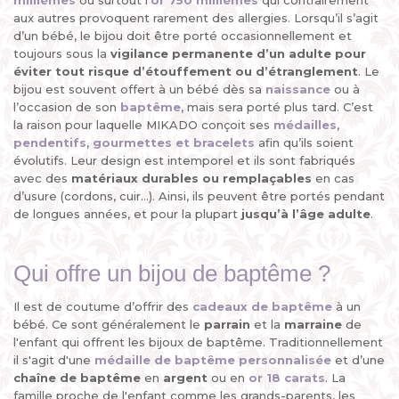
millièmes
ou surtout l’
or 750 millièmes
qui contrairement
aux autres provoquent rarement des allergies. Lorsqu’il s’agit
d’un bébé, le bijou doit être porté occasionnellement et
toujours sous la
vigilance permanente d’un adulte
pour
éviter tout risque d’étouffement ou d’étranglement
. Le
bijou est souvent offert à un bébé dès sa
naissance
ou à
l’occasion de son
baptême
, mais sera porté plus tard. C’est
la raison pour laquelle MIKADO conçoit ses
médailles
,
pendentifs
,
gourmettes et bracelets
afin qu’ils soient
évolutifs. Leur design est intemporel et ils sont fabriqués
avec des
matériaux durables ou remplaçables
en cas
d’usure (cordons, cuir...). Ainsi, ils peuvent être portés pendant
de longues années, et pour la plupart
jusqu’à l’âge adulte
.
Qui offre un bijou de baptême ?
Il est de coutume d’offrir des
cadeaux de baptême
à un
bébé. Ce sont généralement le
parrain
et la
marraine
de
l'enfant qui offrent les bijoux de baptême. Traditionnellement
il s'agit d'une
médaille de baptême personnalisée
et d’une
chaîne de baptême
en
argent
ou en
or 18 carats
. La
famille proche de l'enfant comme les grands-parents, les