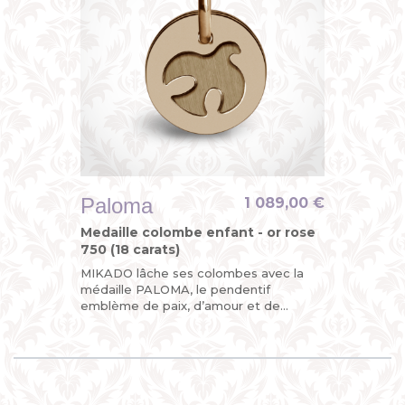
Paloma
1 089,00 €
Medaille colombe enfant - or rose
750 (18 carats)
MIKADO lâche ses colombes avec la
médaille PALOMA, le pendentif
emblème de paix, d’amour et de
liberté. Colombe d’or rose, sa double
plaque mobile en fait un oiseau rare !...