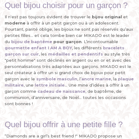
Quel bijou choisir pour un garçon ?
Il n'est pas toujours évident de trouver le
bijou original
et
moderne
à offrir à un petit garçon ou à un adolescent.
Pourtant, parité oblige, les bijoux ne sont pas réservés qu’aux
petites filles... et cela tombe bien car MIKADO est le leader
du
bijou de baptême
pour garçon
. L’incontournable
gourmette enfant I AM A BOY
, les différents
bracelets
garçon sur cuir
, les
médailles
et
pendentifs
au style très
"petit homme" sont déclinés en argent ou en or et avec des
personnalisations très adaptées aux garçons. MIKADO est le
seul créateur à offrir un si grand choix de bijoux pour petit
garçon avec le
symbole masculin
, l’
ancre marine
, la
plaque
militaire
, une
lettre initiale
... Une mine d’idées à offrir à un
garçon comme
cadeau de naissance
, de baptême, de
communion, d’anniversaire, de Noël... toutes les occasions
sont bonnes !
Quel bijou offrir à une petite fille ?
“Diamonds are a girl’s best friend !" MIKADO propose un