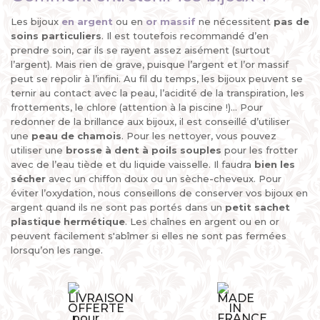
Les bijoux
en argent
ou en
or massif
ne nécessitent
pas de
soins particuliers
. Il est toutefois recommandé d’en
prendre soin, car ils se rayent assez aisément (surtout
l’argent). Mais rien de grave, puisque l’argent et l’or massif
peut se repolir à l’infini. Au fil du temps, les bijoux peuvent se
ternir au contact avec la peau, l’acidité de la transpiration, les
frottements, le chlore (attention à la piscine !)... Pour
redonner de la brillance aux bijoux, il est conseillé d’utiliser
une
peau de chamois
. Pour les nettoyer, vous pouvez
utiliser une
brosse à dent à poils souples
pour les frotter
avec de l’eau tiède et du liquide vaisselle. Il faudra
bien les
sécher
avec un chiffon doux ou un sèche-cheveux. Pour
éviter l’oxydation, nous conseillons de conserver vos bijoux en
argent quand ils ne sont pas portés dans un
petit sachet
plastique hermétique
. Les chaînes en argent ou en or
peuvent facilement s'abîmer si elles ne sont pas fermées
lorsqu’on les range.