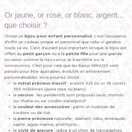
Or jaune, or rose, or blanc, argent...
que choisir ?
Choisir un
bijou pour enfant personnalisé
, c'est l’assurance
d’offrir un cadeau unique et personnel que celui-ci gardera
toute sa vie. C’est d’autant plus important lorsque le bijou est
offert au
petit garçon
ou à la
petite fille
pour une grande
occasion comme la
naissance
, le
baptême ou la
communion
. C’est pour cela que les bijoux MIKADO sont
pensés pour être ajustables, évolutifs et entièrement
personnalisables. Vous pourrez choisir :
le
métal précieux
massif
:
argent 925
ou
or 18 carats
750 millièmes
(jaune rose ou blanc)
la
version
: les pendentifs sont proposés seuls, montés
sur chaîne ou sur cordon waterproof
la
couleur des accessoires
: parmi un nuancier de
cordons ou de cuir
la
pierre
précieuse
naturelle : diamant, rubis, émeraude,
saphir, aigue-marine, améthyste...
le
style de gravure
: grâce à un choix de typographies