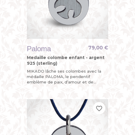
Paloma
79,00 €
Medaille colombe enfant - argent
925 (sterling)
MIKADO lâche ses colombes avec la
médaille PALOMA, le pendentif
emblème de paix, d’amour et de
liberté. Colombe d’argent, sa double
plaque mobile en fait un oiseau rare !...
favorite_border
favorite_border
favorite_border