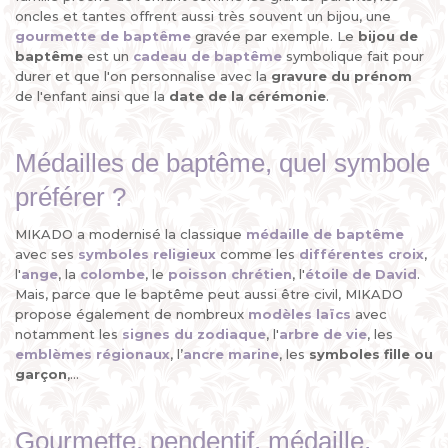
oncles et tantes offrent aussi très souvent un bijou, une
gourmette de baptême
gravée par exemple. Le
bijou de
baptême
est un
cadeau de baptême
symbolique fait pour
durer et que l'on personnalise avec la
gravure du prénom
de l'enfant ainsi que la
date de la cérémonie
.
Médailles de baptême, quel symbole
préférer ?
MIKADO a modernisé la classique
médaille de baptême
avec ses
symboles religieux
comme les
différentes croix
,
l'
ange
, la
colombe
, le
poisson chrétien
, l'
étoile de David
.
Mais, parce que le baptême peut aussi être civil, MIKADO
propose également de nombreux
modèles laïcs
avec
notamment les
signes du zodiaque
, l'
arbre de vie
, les
emblèmes régionaux
, l’
ancre marine
, les
symboles fille ou
garçon
,...
Gourmette, pendentif, médaille,