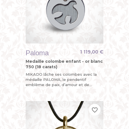
Paloma
1 119,00 €
Medaille colombe enfant - or blanc
750 (18 carats)
MIKADO lâche ses colombes avec la
médaille PALOMA, le pendentif
emblème de paix, d’amour et de
liberté. Colombe d’or blanc, sa double
plaque mobile en fait un oiseau rare !...
favorite_border
favorite_border
favorite_border