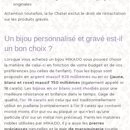
originales
Attention toutefois, la loi Chatel exclut le droit de rétractation
sur les produits gravés.
Un bijou personnalisé et gravé est-il
un bon choix ?
Lorsque vous achetez un bijou MIKADO vous pouvez choisir
la matière de celui-ci en fonction de votre budget et de vos
préférences (ou celles de l'enfant). Tous les bijoux sont
proposés en
argent massif 925 millièmes
ou en
or
(jaune,
blanc et rose) massif 750 millièmes
(également appelé or
18 carats). Les
bijoux en or blanc sont rhodiés
pour une
meilleure résistance et brillance dans le temps. Gage de
qualité, l’
or 18 carats
est celui qui est traditionnellement
utilisé en joaillerie (contrairement à l’or 9 carats qui contient
moitié moins d’or pur ou au plaqué or qui n’est qu’une
pellicule d’or sur un métal non précieux). Parmi les matières
nobles utilisées par MIKADO, il y a aussi les
pierres
précieuses
naturelles et le
cuir de maroquinerie
souple