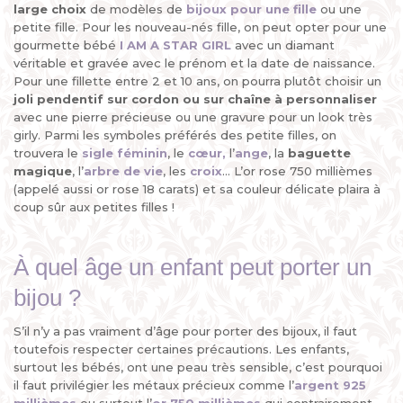
large choix
de modèles de
bijoux pour une fille
ou une
petite fille. Pour les nouveau-nés fille, on peut opter pour une
gourmette bébé
I AM A STAR GIRL
avec un diamant
véritable et gravée avec le prénom et la date de naissance.
Pour une fillette entre 2 et 10 ans, on pourra plutôt choisir un
joli pendentif sur cordon ou sur chaîne à personnaliser
avec une pierre précieuse ou une gravure pour un look très
girly. Parmi les symboles préférés des petite filles, on
trouvera le
sigle féminin
, le
cœur
,
l’
ange
, la
baguette
magique
, l’
arbre de vie
, les
croix
... L’or rose 750 millièmes
(appelé aussi or rose 18 carats) et sa couleur délicate plaira à
coup sûr aux petites filles !
À quel âge un enfant peut porter un
bijou ?
S’il n’y a pas vraiment d’âge pour porter des bijoux, il faut
toutefois respecter certaines précautions. Les enfants,
surtout les bébés, ont une peau très sensible, c’est pourquoi
il faut privilégier les métaux précieux comme l’
argent 925